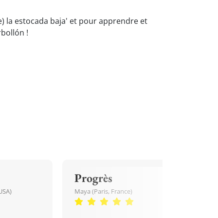
ce) la estocada baja' et pour apprendre et
bollón !
Progrès
USA)
Maya (Paris, France)