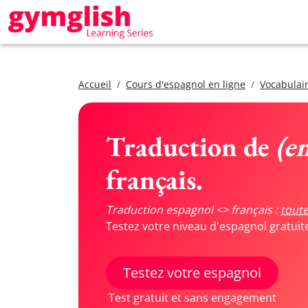
Accueil
Cours d'espagnol en ligne
Vocabulair
Traduction de
(en
français.
Traduction espagnol <> français :
toute
Testez votre niveau d'espagnol gratui
Testez votre espagnol
Test gratuit et sans engagement