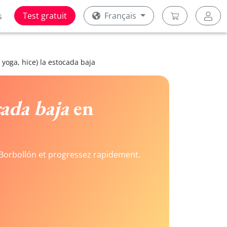
Test gratuit
Français
s
 yoga, hice) la estocada baja
cada baja
en
Borbollón et progressez rapidement.