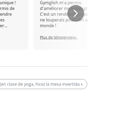
unique !
Gymglish m'a permis
rmis de
d'améliorer mon espagnol.
rendre
C'est un rendez-vous que je
mes
ne louperais pour rien au
r...
monde !
Plus de témoignages.
(en clase de yoga, hice) la mesa invertida »