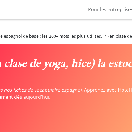
Pour les entreprise
e espagnol de base : les 200+ mots les plus utilisés.
(en clase de
 clase de yoga, hice) la esto
s nos fiches de vocabulaire espagnol.
Apprenez avec Hotel 
tement dès aujourd'hui.