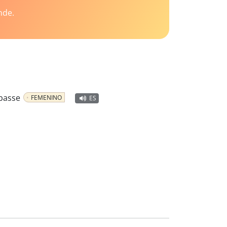
nde.
 basse
FEMENINO
ES