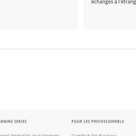
échanges à l'étrange
ARNING SERIES
POUR LES PROFESSIONNELS
Hotel Borbollón gratuitement
Gymglish for Business