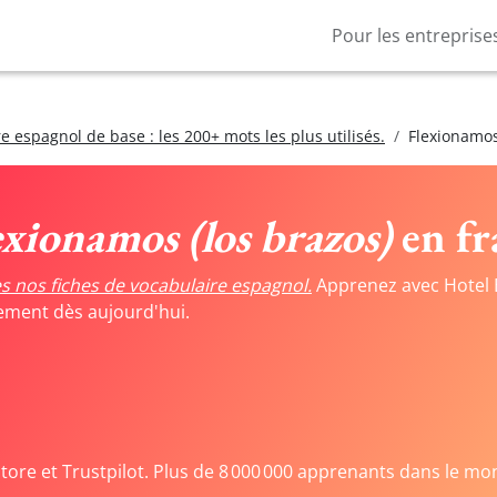
Pour les entreprise
e espagnol de base : les 200+ mots les plus utilisés.
Flexionamos
exionamos (los brazos)
en fr
s nos fiches de vocabulaire espagnol.
Apprenez avec Hotel 
tement dès aujourd'hui.
Store et Trustpilot. Plus de 8 000 000 apprenants dans le mo