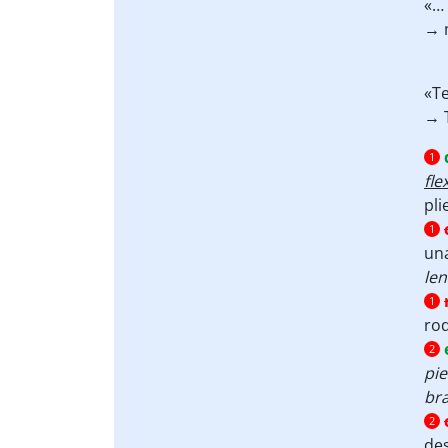
«…
→ 
«Te
→ 
1
fl
pli
1
una
le
1
rod
2
pi
br
2
des