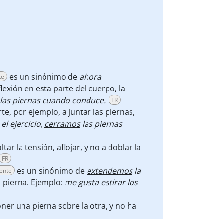
es un sinónimo de
ahora
te
flexión en esta parte del cuerpo, la
as piernas cuando conduce.
FR
rte, por ejemplo, a juntar las piernas,
el ejercicio,
cerramos
las piernas
ltar la tensión, aflojar, y no a doblar la
FR
es un sinónimo de
extendemos
la
sente
la pierna. Ejemplo:
me gusta
estirar
los
oner una pierna sobre la otra, y no ha