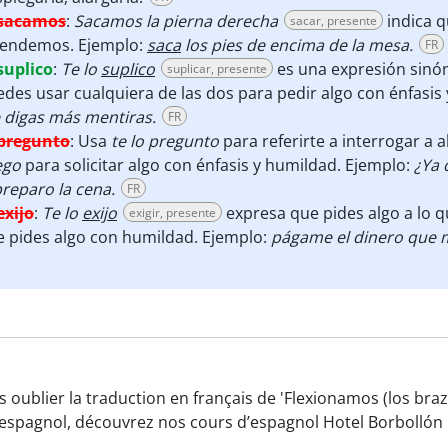
sacamos
:
Sacamos la pierna derecha
indica q
sacar, presente
tendemos. Ejemplo:
saca
los pies de encima de la mesa.
FR
suplico
:
Te lo
suplico
es una expresión sin
suplicar, presente
des usar cualquiera de las dos para pedir algo con énfasis
 digas más mentiras.
FR
pregunto
:
Usa
te lo pregunto
para referirte a interrogar a
ego
para solicitar algo con énfasis y humildad. Ejemplo:
¿Ya c
preparo la cena.
FR
exijo
:
Te lo
exijo
expresa que pides algo a lo q
exigir, presente
 pides algo con humildad. Ejemplo:
págame el dinero que m
s oublier la traduction en français de 'Flexionamos (los br
espagnol, découvrez nos cours d’espagnol Hotel Borbollón 