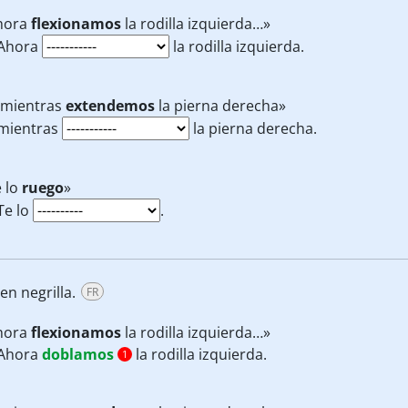
hora
flexionamos
la rodilla izquierda…»
Ahora
la rodilla izquierda.
 mientras
extendemos
la pierna derecha»
mientras
la pierna derecha.
 lo
ruego
»
Te lo
.
en negrilla.
FR
hora
flexionamos
la rodilla izquierda…»
Ahora
doblamos
la rodilla izquierda.
1