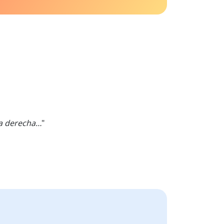
na derecha…
"