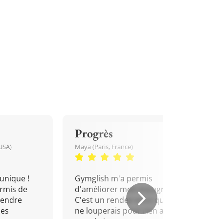
Progrès
USA)
Maya (Paris, France)
unique !
Gymglish m'a permis
rmis de
d'améliorer mon espagnol.
rendre
C'est un rendez-vous que je
mes
ne louperais pour rien au