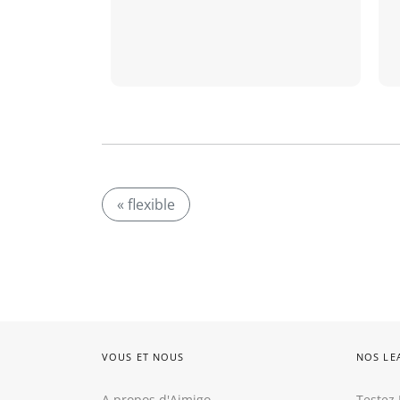
« flexible
VOUS ET NOUS
NOS LE
A propos d'Aimigo
Testez 