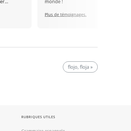
r...
monde !
Plus de témoignages.
flojo, floja »
RUBRIQUES UTILES
Grammaire espagnole