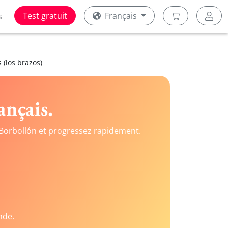
Test gratuit
Français
s
 (los brazos)
ançais.
Borbollón et progressez rapidement.
nde.