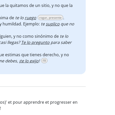
ue la quitamos de un sitio, y no que la
ónima de
te lo
ruego
.
rogar, presente
 y humildad. Ejemplo:
te
suplico
que no
 alguien, y no como sinónimo de
te lo
asi llegas?
Te lo pregunto
para saber
ue estimas que tienes derecho, y no
e debes, ¡
te lo exijo
!
FR
azos)' et pour apprendre et progresser en
!