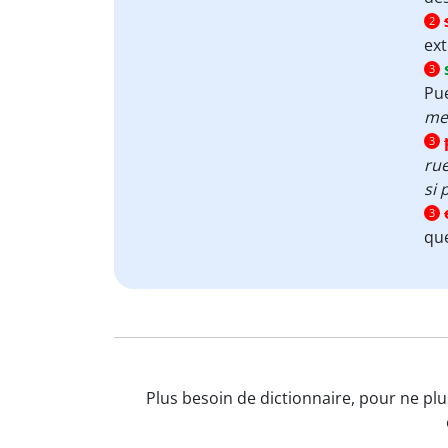
2
ex
3
Pue
me
3
ru
si 
3
que
Plus besoin de dictionnaire, pour ne plu