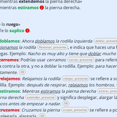
 mientras
extendemos
la pierna derecha»
mientras
estiramos
la pierna derecha.
2
 lo
ruego
»
Te lo
suplico
.
3
doblamos
:
Ahora
doblamos
la rodilla izquierda
doblar, presen
exionamos
la rodilla
, e indica que haces una 
flexionar, presente
egas. Ejemplo:
Nacho es muy alto y tiene que
doblar
mucho l
cerramos
:
Podrías usar
cerramos
para referi
cerrar, presente
 contra la otra, y no a doblar la rodilla. Ejemplo:
para hacer 
ntamente.
FR
relajamos
:
Relajamos la rodilla
se refiere a so
relajar, presente
illa. Ejemplo:
después de respirar,
relajamos
los hombros.
estiramos
:
Mientras
estiramos
la pierna derecha
estirar, pre
erna derecha
y significa desplegar, alargar 
extender, presente
azos antes de empezar a nadar
.
FR
cruzamos
:
Cruzamos la pierna
se refiere a p
cruzar, presente
plegarla, alargarla.
FR