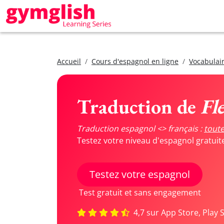
Accueil
Cours d'espagnol en ligne
Vocabulair
Traduction de
Fl
Traduction espagnol <> français :
toute
Testez votre niveau d'espagnol gratui
Testez votre espagnol
Test gratuit et sans engagement
4,7 sur App Store, Play 