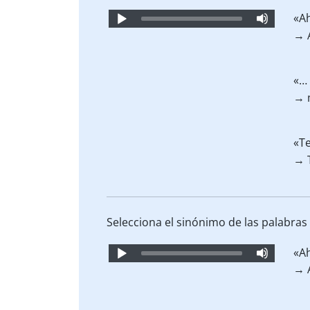
Audio
«A
Player
→ 
«…
→ 
«Te
→ 
Selecciona el sinónimo de las palabras 
Audio
«A
Player
→ 