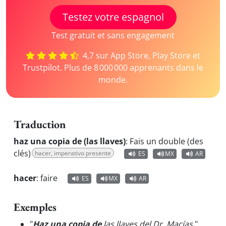
Testez votre espagnol
Test gratuit et sans engagement
4,7 sur App Store, Play Store et
Trustpilot. Plus de 8 000 000 apprenants dans le
monde.
Traduction
haz una copia de (las llaves)
:
Fais un double (des
clés)
hacer, imperativo presente
ES
MX
AR
hacer
:
faire
ES
MX
AR
Exemples
"
Haz una copia de
las llaves del Dr. Macías.
"