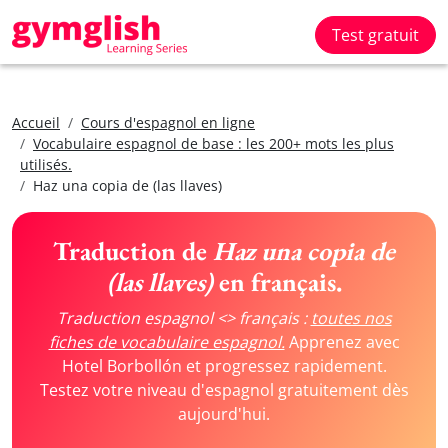
Test gratuit
Accueil
Cours d'espagnol en ligne
Vocabulaire espagnol de base : les 200+ mots les plus
utilisés.
Haz una copia de (las llaves)
Traduction de
Haz una copia de
(las llaves)
en français.
Traduction espagnol <> français :
toutes nos
fiches de vocabulaire espagnol.
Apprenez avec
Hotel Borbollón et progressez rapidement.
Testez votre niveau d'espagnol gratuitement dès
aujourd'hui.