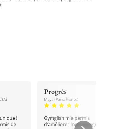
!
Progrès
USA)
Maya (Paris, France)
unique !
Gymglish m'a permis
rmis de
d'améliorer mon espagnol.