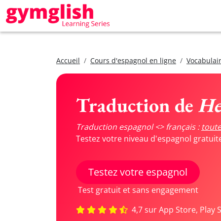
Accueil
Cours d'espagnol en ligne
Vocabulair
Traduction de
He
Traduction espagnol <> français :
toute
Testez votre niveau d'espagnol gratui
Testez votre espagnol
Test gratuit et sans engagement
4,7 sur App Store, Play 