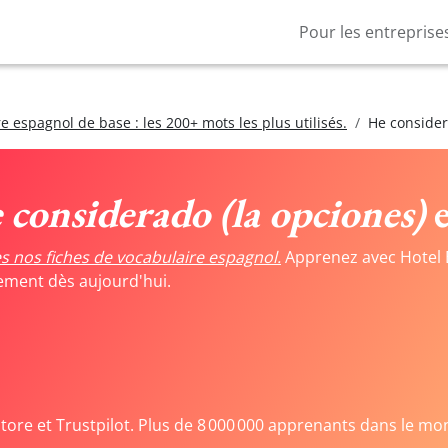
Pour les entreprise
e espagnol de base : les 200+ mots les plus utilisés.
He consider
 considerado (la opciones)
e
s nos fiches de vocabulaire espagnol.
Apprenez avec Hotel 
tement dès aujourd'hui.
Store et Trustpilot. Plus de 8 000 000 apprenants dans le mo