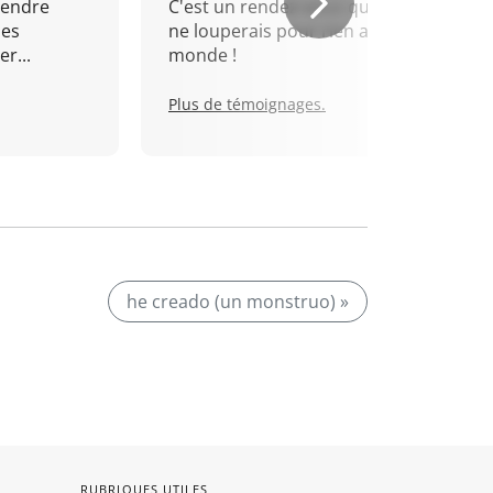
rendre
C'est un rendez-vous que je
mes
ne louperais pour rien au
r...
monde !
Plus de témoignages.
he creado (un monstruo) »
RUBRIQUES UTILES