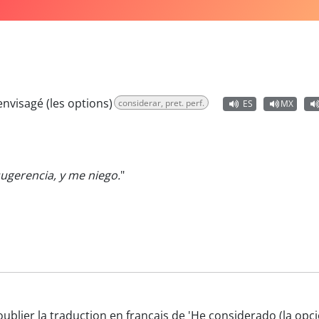
 envisagé (les options)
considerar, pret. perf.
ES
MX
ugerencia, y me niego.
"
oublier la traduction en français de 'He considerado (la op