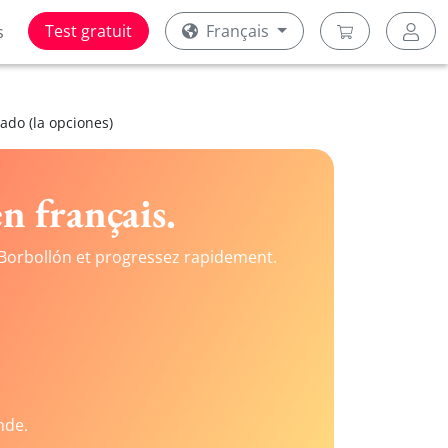
Test gratuit
Français
s
ado (la opciones)
n français.
Borbollón et progressez rapidement.
nde.