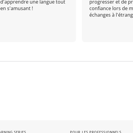
d'apprendre une langue tout
progresser et de p
en s'amusant !
confiance lors de 
échanges à l'étrange
ARNING SERIES
POUR LES PROFESSIONNELS