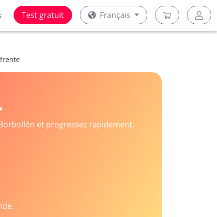
Test gratuit
Français
s
 frente
.
Borbollón et progressez rapidement.
nde.