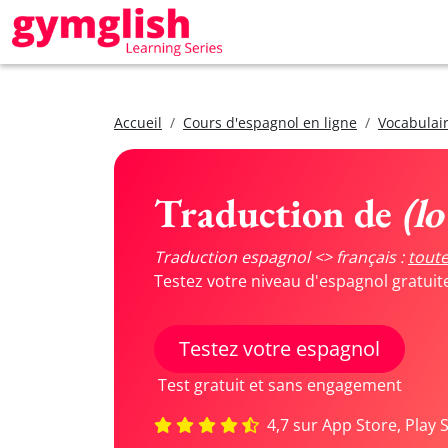
Accueil
Cours d'espagnol en ligne
Vocabulair
Traduction de
(l
Traduction espagnol <> français :
toute
Testez votre niveau d'espagnol gratui
Testez votre espagnol
Test gratuit et sans engagement
4,7 sur App Store, Play 