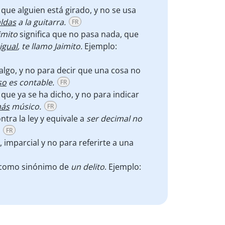
ca que alguien está girado, y no se usa
ldas
a la guitarra.
FR
aimito
significa que no pasa nada, que
igual
, te llamo Jaimito.
Ejemplo:
 algo, y no para decir que una cosa no
so
es contable.
FR
que ya se ha dicho, y no para indicar
ás
músico.
FR
ntra la ley y equivale a
ser decimal no
FR
, imparcial y no para referirte a una
no como sinónimo de
un delito
. Ejemplo: