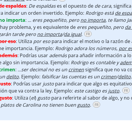
de espaldas
:
De espaldas
es el opuesto de
de cara
, signifi
a indicar un orden invertido. Ejemplo:
Rodrigo está
de espa
no importa
:
... eres pequeñito, pero
no importa
, te llamo J
hay problema, y es equivalente de
eres pequeñito, pero
da 
garán tarde pero
no importa
/
da igual
.
FR
por eso
:
Utiliza
por eso
para indicar el motivo o la razón de
ne importancia. Ejemplo:
Rodrigo adora los números,
por e
además
:
Podrías usar
además
para añadir información a lo 
 algo sin importancia. Ejemplo:
Rodrigo es contable y
adem
crimen
:
…ser decimal no es un
crimen
significa que no va co
 un
delito
.
Ejemplo:
falsificar las cuentas es un
crimen
/
delito
.
justo
:
Podrías usar
justo
para indicar que algo es equitativo
ión que va contra la ley. Ejemplo:
este castigo es
justo
.
FR
gusto
:
Utiliza (
el
)
gusto
para referirte al sabor de algo, y 
 platos de Carolina no tienen buen
gusto
.
FR