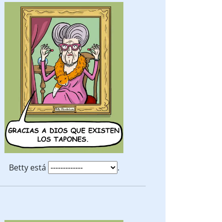
Betty está
.