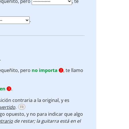
pequeñito, pero
, te
.
.
pequeñito, pero
no importa
, te llamo
2
men
.
3
ición contraria a la original, y es
nvertido
.
FR
lgo opuesto, y no para indicar que algo
trario
de restar; la guitarra está en el