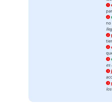
1
par
2
no 
lle
2
tie
2
que
3
es
3
acc
3
los