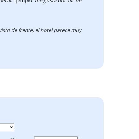
perfil
. Ejemplo:
me gusta dormir de
isto de frente, el hotel parece muy
.