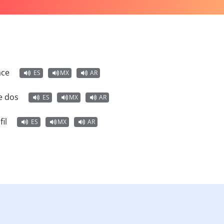
ace
ES
MX
AR
de dos
ES
MX
AR
fil
ES
MX
AR