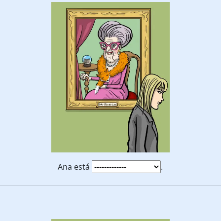
Ana está
.