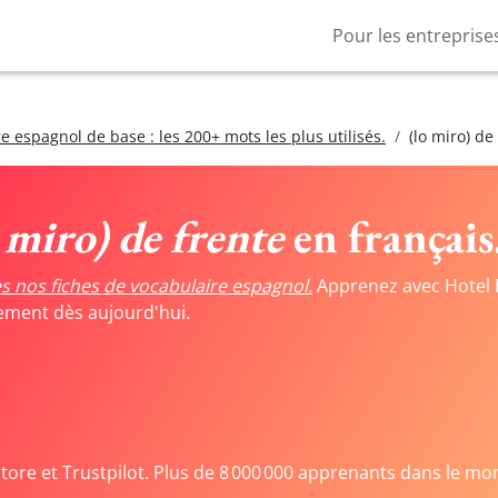
Pour les entreprise
e espagnol de base : les 200+ mots les plus utilisés.
(lo miro) de
o miro) de frente
en français
s nos fiches de vocabulaire espagnol.
Apprenez avec Hotel 
tement dès aujourd'hui.
Store et Trustpilot. Plus de 8 000 000 apprenants dans le mo