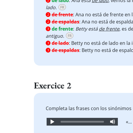
de lado
:
Ana está
de lado
, vemos la
2
lado.
FR
de frente
:
Ana no está de frente en
2
de espaldas
:
Ana no está de espald
2
de frente
:
Betty está
de frente
, es d
3
antiguo.
FR
de lado
:
Betty no está de lado en la
3
de espaldas
:
Betty no está de espal
3
Exercice 2
Completa las frases con los sinónimos
Audio
«..
Player