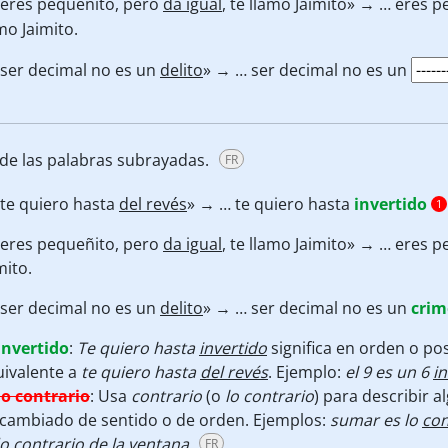
. eres pequeñito, pero
da igual
, te llamo Jaimito» → … eres 
mo Jaimito.
ser decimal no es un
delito
» → … ser decimal no es un
 de las palabras subrayadas.
FR
. te quiero hasta
del revés
» → … te quiero hasta
invertido
1
. eres pequeñito, pero
da igual
, te llamo Jaimito» → … eres 
mito.
ser decimal no es un
delito
» → … ser decimal no es un
cri
invertido
:
Te quiero hasta
invertido
significa en orden o pos
uivalente a
te quiero hasta
del revés
. Ejemplo:
el 9 es un 6
i
lo contrario
:
Usa
contrario
(o
lo contrario
)
para describir a
 cambiado de sentido o de orden. Ejemplos:
sumar es lo
con
do
contrario
de la ventana.
FR