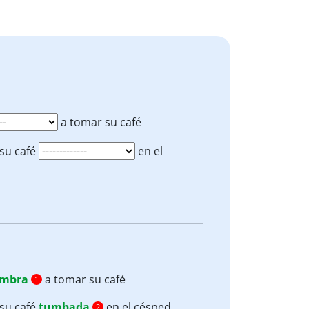
a tomar su café
su café
en el
umbra
a tomar su café
1
su café
tumbada
en el césped.
2