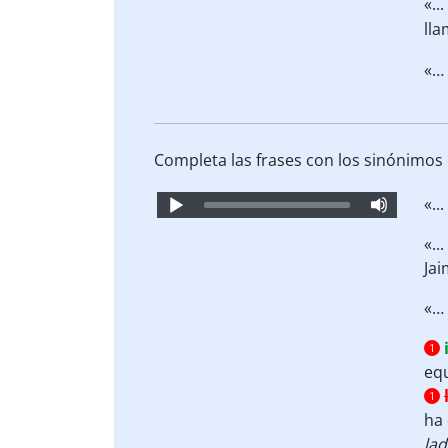
«..
lla
«… 
Completa las frases con los sinónimos
Audio
«..
Player
«..
Jai
«… 
1
eq
1
ha
la