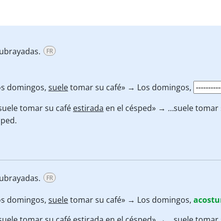
subrayadas.
FR
os domingos,
suele
tomar su café» → Los domingos,
suele tomar su café
estirada
en el césped» →
…
suele tomar 
sped.
subrayadas.
FR
os domingos,
suele
tomar su café» → Los domingos,
acost
suele tomar su café
estirada
en el césped» →
…
suele tomar 