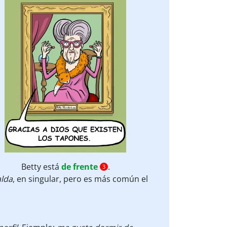
Betty está
de frente
.
3
alda
, en singular, pero es más común el