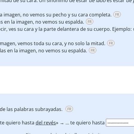
 mitad de su cara. Un sinónimo de estar
de lado
es estar
de 
 la imagen, no vemos su pecho y su cara completa.
FR
as en la imagen, no vemos su espalda.
FR
ecir, ves su cara y la parte delantera de su cuerpo. Ejemplo:
v
 imagen, vemos toda su cara, y no solo la mitad.
FR
das en la imagen, no vemos su espalda.
FR
 de las palabras subrayadas.
FR
. te quiero hasta
del revés
» → … te quiero hasta