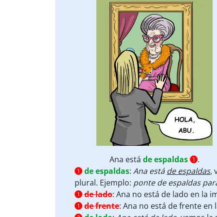
Ana está
de espaldas
.
1
de espaldas
:
Ana está
de espaldas
,
1
plural. Ejemplo:
ponte de espaldas para
de lado
:
Ana no está de lado en la 
1
de frente
:
Ana no está de frente en 
1