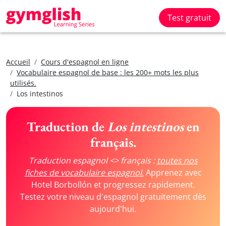
Test gratuit
Accueil
Cours d'espagnol en ligne
Vocabulaire espagnol de base : les 200+ mots les plus
utilisés.
Los intestinos
Traduction de
Los intestinos
en
français.
Traduction espagnol <> français :
toutes nos
fiches de vocabulaire espagnol.
Apprenez avec
Hotel Borbollón et progressez rapidement.
Testez votre niveau d'espagnol gratuitement dès
aujourd'hui.