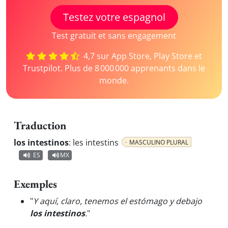
Testez votre espagnol
Test gratuit et sans engagement
4,7 sur App Store, Play Store et
Trustpilot. Plus de 8 000 000 apprenants dans le
monde.
Traduction
los intestinos
:
les intestins
MASCULINO PLURAL
ES
MX
Exemples
"
Y aquí, claro, tenemos el estómago y debajo
los intestinos
.
"