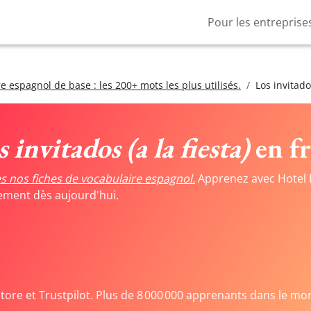
Pour les entreprise
e espagnol de base : les 200+ mots les plus utilisés.
Los invitados
 invitados (a la fiesta)
en fr
s nos fiches de vocabulaire espagnol.
Apprenez avec Hotel 
tement dès aujourd'hui.
Store et Trustpilot. Plus de 8 000 000 apprenants dans le mo