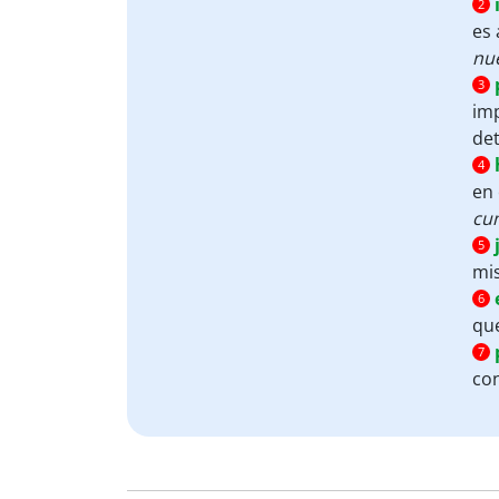
2
es 
nue
3
imp
de
4
en 
cu
5
mi
6
qu
7
co