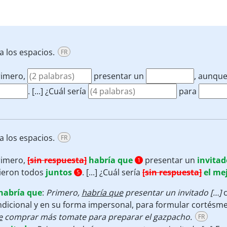
a los espacios.
FR
rimero,
presentar un
, aunqu
.
[...] ¿Cuál sería
para
a los espacios.
FR
rimero,
[sin respuesta]
habría que
presentar un
invitad
1
nieron todos
juntos
.
[...] ¿Cuál sería
[sin respuesta]
el me
5
habría que
:
Primero,
habría que
presentar un invitado […]
dicional y en su forma impersonal, para formular cortésme
e
comprar más tomate para preparar el gazpacho.
FR