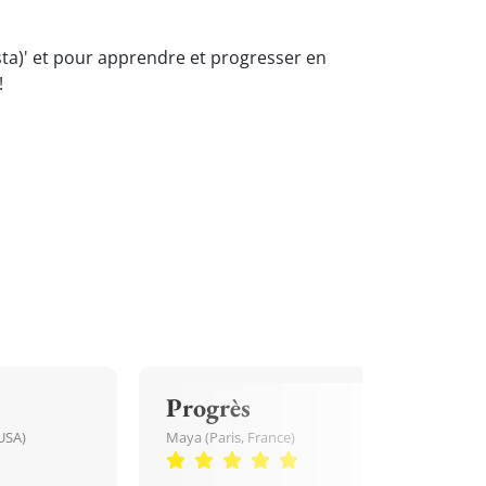
esta)' et pour apprendre et progresser en
!
Progrès
USA)
Maya (Paris, France)