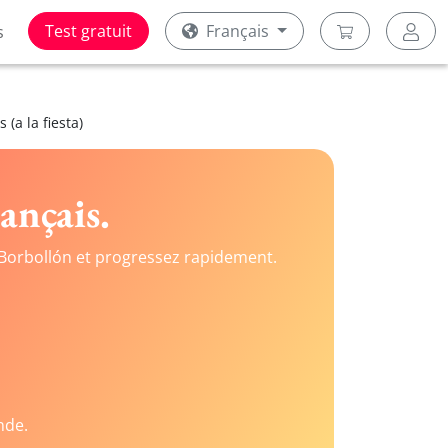
Test gratuit
Français
s
 (a la fiesta)
ançais.
Borbollón et progressez rapidement.
nde.