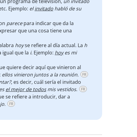
 un programa de televisión,
un invitado
etc. Ejemplo:
el
invitado
habló de su
con
parece
para indicar que da la
xpresar que una cosa tiene una
alabra
hoy
se refiere al día actual. La
h
a igual que la
i
. Ejemplo:
hoy
es mi
que quiere decir aquí que vinieron al
:
ellos vinieron juntos a la reunión.
FR
ntar?
, es decir, cuál sería el invitado
 es
el mejor de todos
mis vestidos
.
FR
e se refiere a introducir, dar a
jo.
FR