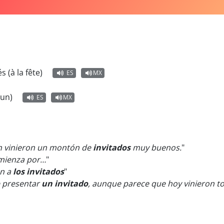
és (à la fête)
ES
MX
'un)
ES
MX
én vinieron un montón de
invitados
muy buenos.
"
ienza por…
"
en a
los invitados
"
e presentar
un invitado
, aunque parece que hoy vinieron to