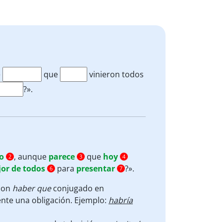
e
que
vinieron todos
?».
o
, aunque
parece
que
hoy
2
3
4
jor de todos
para
presentar
?».
6
7
con
haber que
conjugado en
nte una obligación. Ejemplo:
habría