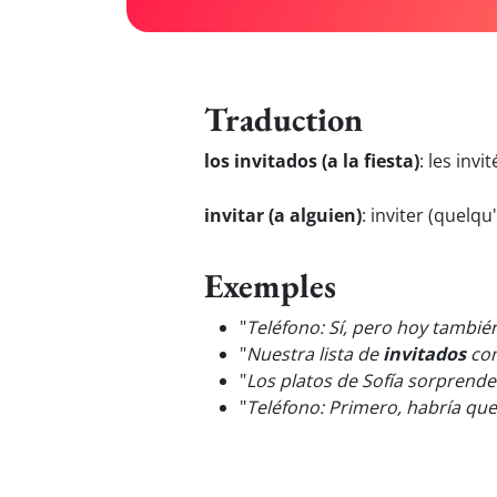
Traduction
los invitados (a la fiesta)
:
les invit
invitar (a alguien)
:
inviter (quelqu
Exemples
"
Teléfono: Sí, pero hoy tambi
"
Nuestra lista de
invitados
com
"
Los platos de Sofía sorprend
"
Teléfono: Primero, habría qu