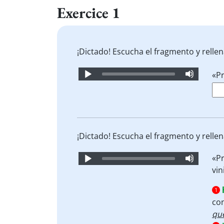
Exercice 1
¡Dictado! Escucha el fragmento y rellen
Audio
«P
Player
¡Dictado! Escucha el fragmento y rellen
Audio
«P
Player
vi
1
con
qu