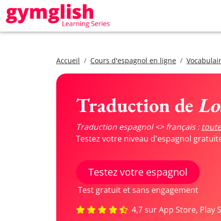
Accueil
Cours d'espagnol en ligne
Vocabulair
Traduction de
Los
Traduction espagnol <> français :
toute
Testez votre niveau d'espagnol gratui
Testez votre espagnol
Test gratuit et sans engagement
4,7 sur App Store, Play 