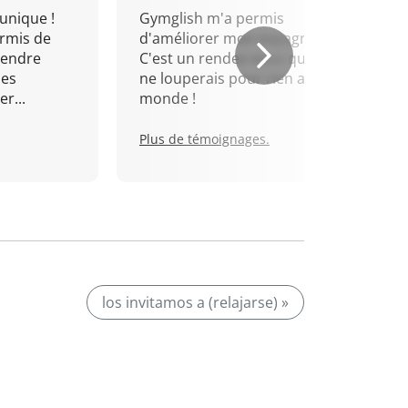
unique !
Gymglish m'a permis
rmis de
d'améliorer mon espagnol.
rendre
C'est un rendez-vous que je
mes
ne louperais pour rien au
r...
monde !
Plus de témoignages.
los invitamos a (relajarse) »