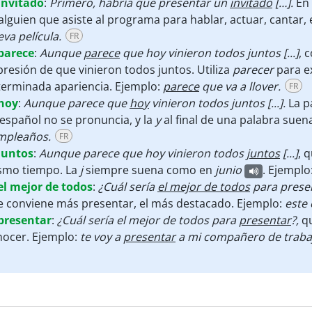
invitado
:
Primero, habría que presentar un
invitado
[…].
En
alguien que asiste al programa para hablar, actuar, cantar, 
va película.
FR
parece
:
Aunque
parece
que hoy vinieron todos juntos [...]
, 
resión de que vinieron todos juntos. Utiliza
parecer
para e
terminada apariencia. Ejemplo:
parece
que va a llover.
FR
hoy
:
Aunque parece que
hoy
vinieron todos juntos [...].
La p
español no se pronuncia, y la
y
al final de una palabra suen
mpleaños.
FR
juntos
:
Aunque parece que hoy vinieron todos
juntos
[...]
, 
smo tiempo. La
j
siempre suena como en
junio
. Ejemplo
el mejor de todos
:
¿Cuál sería
el mejor de todos
para prese
e conviene más presentar, el más destacado. Ejemplo:
este
presentar
:
¿Cuál sería el mejor de todos para
presentar
?,
qu
nocer. Ejemplo:
te voy a
presentar
a mi compañero de traba