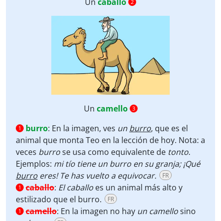
Un
caballo
2
Un
camello
3
burro
:
En la imagen, ves
un
burro
, que es el
1
animal que monta Teo en la lección de hoy. Nota: a
veces
burro
se usa como equivalente de
tonto
.
Ejemplos:
mi tío tiene un burro en su granja; ¡Qué
burro
eres! Te has vuelto a equivocar.
FR
caballo
:
El caballo
es un animal más alto y
1
estilizado que el burro.
FR
camello
:
En la imagen no hay
un camello
sino
1