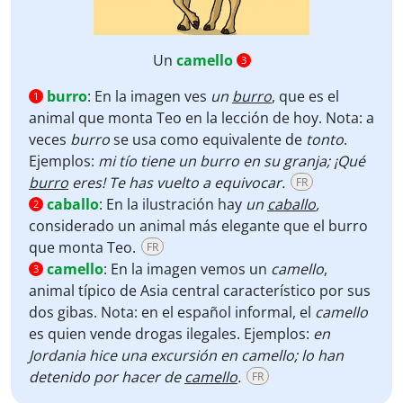
Un
camello
3
burro
:
En la imagen ves
un
burro
, que es el
1
animal que monta Teo en la lección de hoy. Nota: a
veces
burro
se usa como equivalente de
tonto
.
Ejemplos:
mi tío tiene un burro en su granja; ¡Qué
burro
eres! Te has vuelto a equivocar.
FR
caballo
:
En la ilustración hay
un
caballo
,
2
considerado
un
animal
más elegante que el burro
que monta Teo.
FR
camello
:
En la imagen vemos un
camello
,
3
animal típico de Asia central característico por sus
dos gibas. Nota: en el español informal, el
camello
es quien vende drogas ilegales. Ejemplos:
en
Jordania hice una excursión en camello; lo han
detenido por hacer de
camello
.
FR