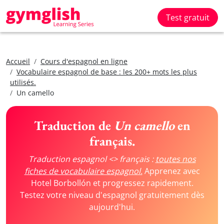
Test gratuit
Accueil
Cours d'espagnol en ligne
Vocabulaire espagnol de base : les 200+ mots les plus
utilisés.
Un camello
Traduction de
Un camello
en
français.
Traduction espagnol <> français :
toutes nos
fiches de vocabulaire espagnol.
Apprenez avec
Hotel Borbollón et progressez rapidement.
Testez votre niveau d'espagnol gratuitement dès
aujourd'hui.