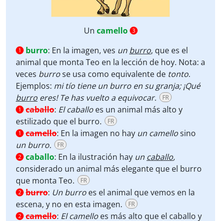
Un
camello
3
burro
:
En la imagen, ves
un
burro
, que es el
1
animal que monta Teo en la lección de hoy. Nota: a
veces
burro
se usa como equivalente de
tonto
.
Ejemplos:
mi tío tiene un burro en su granja; ¡Qué
burro
eres! Te has vuelto a equivocar.
FR
caballo
:
El caballo
es un animal más alto y
1
estilizado que el burro.
FR
camello
:
En la imagen no hay
un camello
sino
1
un burro.
FR
caballo
:
En la ilustración hay
un
caballo
,
2
considerado
un
animal
más elegante que el burro
que monta Teo.
FR
burro
:
Un burro
es el animal que vemos en la
2
escena, y no en esta imagen.
FR
camello
:
El camello
es más alto que el caballo y
2