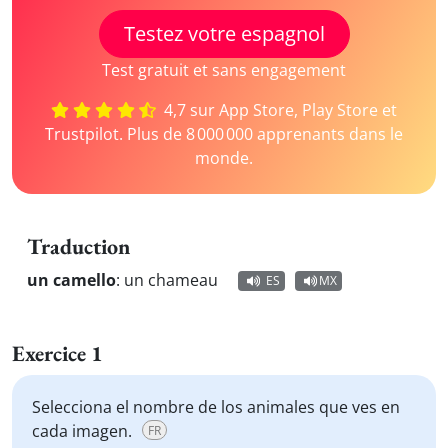
Testez votre espagnol
Test gratuit et sans engagement
4,7 sur App Store, Play Store et
Trustpilot. Plus de 8 000 000 apprenants dans le
monde.
Traduction
un camello
:
un chameau
ES
MX
Exercice 1
Selecciona el nombre de los animales que ves en
cada imagen.
FR