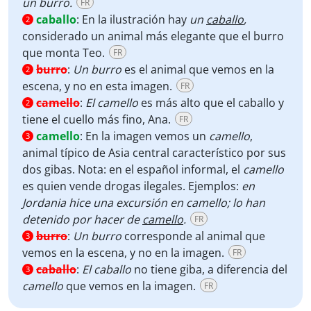
un burro.
FR
caballo
:
En la ilustración hay
un
caballo
,
2
considerado
un
animal
más elegante que el burro
que monta Teo.
FR
burro
:
Un burro
es el animal que vemos en la
2
escena, y no en esta imagen.
FR
camello
:
El camello
es más alto que el caballo y
2
tiene el cuello más fino, Ana.
FR
camello
:
En la imagen vemos un
camello
,
3
animal típico de Asia central característico por sus
dos gibas. Nota: en el español informal, el
camello
es quien vende drogas ilegales. Ejemplos:
en
Jordania hice una excursión en camello; lo han
detenido por hacer de
camello
.
FR
burro
:
Un burro
corresponde al animal que
3
vemos en la escena, y no en la imagen.
FR
caballo
:
El caballo
no tiene giba, a diferencia del
3
camello
que vemos en la imagen.
FR