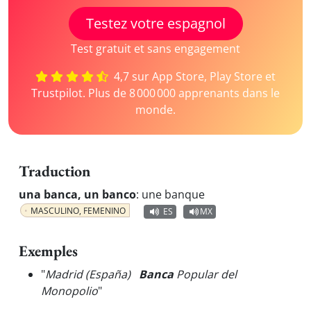
Testez votre espagnol
Test gratuit et sans engagement
4,7 sur App Store, Play Store et
Trustpilot. Plus de 8 000 000 apprenants dans le
monde.
Traduction
una banca, un banco
:
une banque
MASCULINO, FEMENINO
ES
MX
Exemples
"
Madrid (España)
Banca
Popular del
Monopolio
"