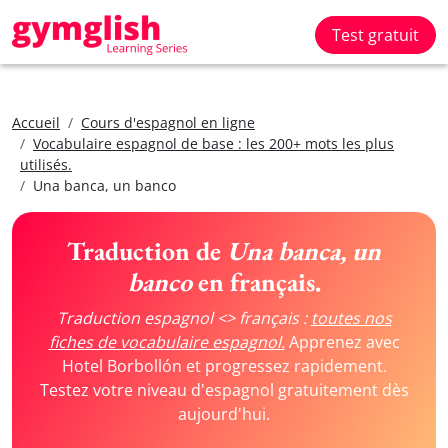
Test gratuit
Accueil
Cours d'espagnol en ligne
Vocabulaire espagnol de base : les 200+ mots les plus
utilisés.
Una banca, un banco
Traduction de
Una banca, un
banco
en français.
Traduction espagnol <> français :
toutes nos
fiches de vocabulaire espagnol.
Apprenez avec
Hotel Borbollón et progressez rapidement.
Testez votre niveau d'espagnol gratuitement dès
aujourd'hui.