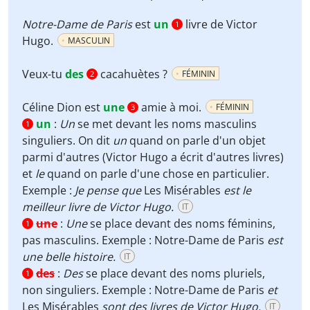
Notre-Dame de Paris
est
un
livre de Victor
1
Hugo.
MASCULIN
Veux-tu
des
cacahuètes ?
FÉMININ
2
Céline Dion est
une
amie à moi.
FÉMININ
3
un
:
Un
se met devant les noms masculins
1
singuliers. On dit
un
quand on parle d'un objet
parmi d'autres (Victor Hugo a écrit d'autres livres)
et
le
quand on parle d'une chose en particulier.
Exemple :
Je pense que
Les Misérables
est le
meilleur livre de Victor Hugo.
IT
une
:
Une
se place devant des noms féminins,
1
pas masculins. Exemple : Notre-Dame de Paris
est
une belle histoire.
IT
des
:
Des
se place devant des noms pluriels,
1
non singuliers. Exemple : Notre-Dame de Paris
et
Les Misérables
sont
des
livre
s
de Victor Hugo.
IT