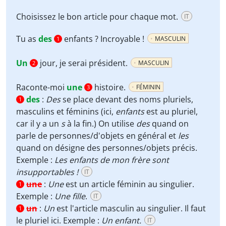
Choisissez le bon article pour chaque mot.
IT
Tu as
des
enfants ? Incroyable !
MASCULIN
1
Un
jour, je serai président.
MASCULIN
2
Raconte-moi
une
histoire.
FÉMININ
3
des
:
Des
se place devant des noms pluriels,
1
masculins et féminins (ici,
enfants
est au pluriel,
car il y a un
s
à la fin.) On utilise
des
quand on
parle de personnes/d'objets en général et
les
quand on désigne des personnes/objets précis.
Exemple :
Les enfants de mon frère sont
insupportables !
IT
une
:
Une
est un article féminin au singulier.
1
Exemple :
Une fille
.
IT
un
:
Un
est l'article masculin au singulier. Il faut
1
le pluriel ici. Exemple :
Un enfant.
IT