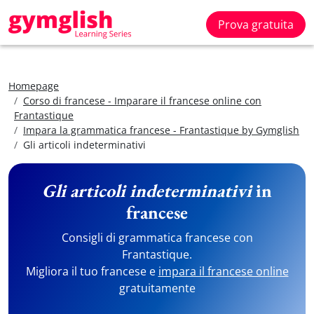
Prova gratuita
Homepage
Corso di francese - Imparare il francese online con
Frantastique
Impara la grammatica francese - Frantastique by Gymglish
Gli articoli indeterminativi
Gli articoli indeterminativi
in
francese
Consigli di grammatica francese con
Frantastique.
Migliora il tuo francese e
impara il francese online
gratuitamente