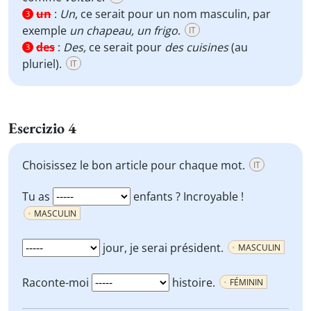
un
:
Un
, ce serait pour un nom masculin, par
3
exemple
un chapeau, un frigo
.
IT
des
:
Des,
ce serait pour
des cuisines
(au
3
pluriel).
IT
Esercizio 4
Choisissez le bon article pour chaque mot.
IT
Tu as
enfants ? Incroyable !
MASCULIN
jour, je serai président.
MASCULIN
Raconte-moi
histoire.
FÉMININ