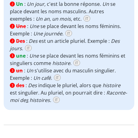
Un
:
Un jour,
c'est la bonne réponse.
Un
se
2
place devant les noms masculins. Autres
exemples :
Un an, un mois,
etc.
IT
Une
:
Une
se place devant les noms féminins.
2
Exemple :
Une journée
.
IT
Des
:
Des
est un article pluriel. Exemple :
Des
2
jours
.
IT
une
:
Une
se place devant les noms féminins et
3
singuliers comme
histoire
.
IT
un
:
Un
s'utilise avec du masculin singulier.
3
Exemple :
Un café.
IT
des
:
Des
indique le pluriel, alors que
histoire
3
est singulier. Au pluriel, on pourrait dire :
Raconte-
moi de
s
histoires.
IT