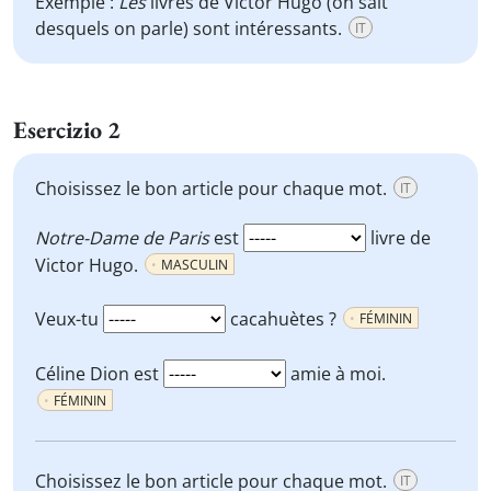
Exemple :
Les
livres de Victor Hugo (on sait
desquels on parle) sont intéressants.
IT
Esercizio 2
Choisissez le bon article pour chaque mot.
IT
Notre-Dame de Paris
est
livre de
Victor Hugo.
MASCULIN
Veux-tu
cacahuètes ?
FÉMININ
Céline Dion est
amie à moi.
FÉMININ
Choisissez le bon article pour chaque mot.
IT