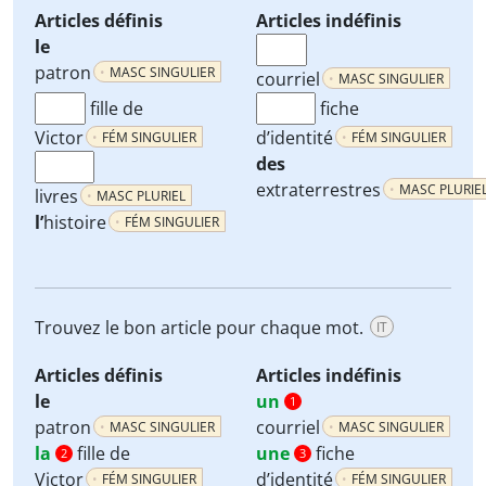
Articles définis
Articles indéfinis
le
patron
MASC SINGULIER
courriel
MASC SINGULIER
fille de
fiche
Victor
d’identité
FÉM SINGULIER
FÉM SINGULIER
des
extraterrestres
MASC PLURIE
livres
MASC PLURIEL
l’
histoire
FÉM SINGULIER
Trouvez le bon article pour chaque mot.
IT
Articles définis
Articles indéfinis
le
un
1
patron
courriel
MASC SINGULIER
MASC SINGULIER
la
fille de
une
fiche
2
3
Victor
d’identité
FÉM SINGULIER
FÉM SINGULIER