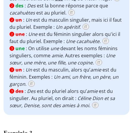
des
:
Des
est la bonne réponse parce que
2
cacahuètes
est au pluriel.
IT
un
:
Un
est du masculin singulier, mais ici il faut
2
du pluriel. Exemple :
Un apéritif
.
IT
une
:
Une
est du féminin singulier alors qu'ici il
2
faut du pluriel. Exemple :
Une cacahuète
.
IT
une
:
On utilise
une
devant les noms féminins
3
singuliers, comme
amie.
Autres exemples :
Une
sœur, une mère, une fille, une copine.
IT
un
:
Un
est du masculin, alors qu’
amie
est du
3
féminin. Exemples :
Un ami, un frère, un père, un
garçon.
IT
des
:
Des
est du pluriel alors qu’
amie
est du
3
singulier. Au pluriel, on dirait :
Céline Dion et sa
sœur, Denise, sont des amies à moi.
IT
Esercizio 3