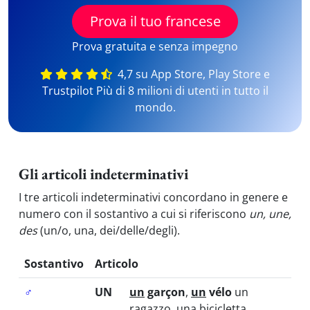
Prova il tuo francese
Prova gratuita e senza impegno
4,7 su App Store, Play Store e
Trustpilot Più di 8 milioni di utenti in tutto il
mondo.
Gli articoli indeterminativi
I tre articoli indeterminativi concordano in genere e
numero con il sostantivo a cui si riferiscono
un, une,
des
(un/o, una, dei/delle/degli).
Sostantivo
Articolo
♂
UN
un
garçon
,
un
vélo
un
ragazzo, una bicicletta