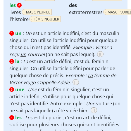
les
des
4
livres
extraterrestres
MASC PLURIEL
MASC PLURIE
l’
histoire
FÉM SINGULIER
un
:
Un
est un article indéfini, c’est du masculin
1
singulier. On utilise l’article indéfini pour quelque
chose qui n’est pas identifié.
Exemple : Victor a
reçu
un
courriel
(on ne sait pas lequel).
IT
la
:
La
est un article défini, c’est du féminin
2
singulier. On utilise l’article défini pour parler de
quelque chose de précis.
Exemple :
La
femme de
Victor Hugo s’appelle Adèle.
IT
une
:
Une
est du féminin singulier, c’est un
3
article indéfini, s’utilise pour quelque chose qui
n’est pas identifié. Autre exemple :
Une
voiture (on
ne sait pas laquelle) a été volée hier.
IT
les
:
Les
est du pluriel, c’est un article défini,
4
s’utilise pour plusieurs choses qui sont identifiées.