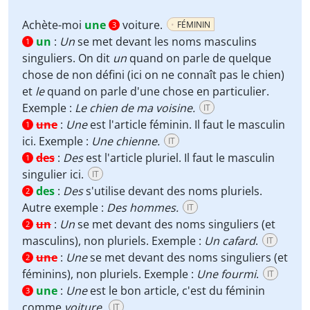
Achète-moi
une
voiture.
FÉMININ
3
un
:
Un
se met devant les noms masculins
1
singuliers. On dit
un
quand on parle de quelque
chose de non défini (ici on ne connaît pas le chien)
et
le
quand on parle d'une chose en particulier.
Exemple :
Le chien de ma voisine.
IT
une
:
Une
est l'article féminin. Il faut le masculin
1
ici. Exemple :
Une chienne.
IT
des
:
Des
est l'article pluriel. Il faut le masculin
1
singulier ici.
IT
des
:
Des
s'utilise devant des noms pluriels.
2
Autre exemple :
Des hommes.
IT
un
:
Un
se met devant des noms singuliers (et
2
masculins), non pluriels. Exemple :
Un cafard
.
IT
une
:
Une
se met devant des noms singuliers (et
2
féminins), non pluriels. Exemple :
Une fourmi
.
IT
une
:
Une
est le bon article, c'est du féminin
3
comme
voiture
.
IT