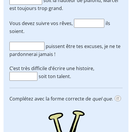
soit la hauteur de plafond, Marcel
est toujours trop grand.
Vous devez suivre vos rêves,
ils
soient.
puissent être tes excuses, je ne te
pardonnerai jamais !
C’est très difficile d’écrire une histoire,
soit ton talent.
Complétez avec la forme correcte de
quel que
.
IT