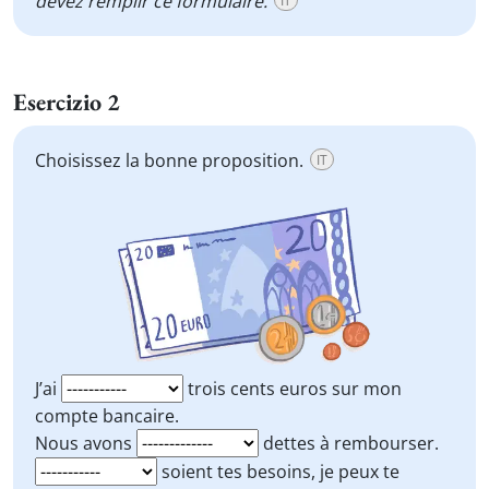
devez remplir ce formulaire.
IT
Esercizio 2
Choisissez la bonne proposition.
IT
J’ai
trois cents euros sur mon
compte bancaire.
Nous avons
dettes à rembourser.
soient tes besoins, je peux te