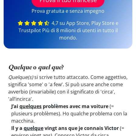
Prova gratuita e senza impegno
4,7 su App Store, Play Store e
Trustpilot Più di 8 milioni di utenti in tutto il
mondo.
Quelque
o
quel que
?
Quelque(s)
si scrive tutto attaccato. Come aggettivo,
significa 'some' o 'a few'. Si può usare anche come
avverbio (invariabile) con il significato di 'circa',
'all’incirca'.
J’ai
quelques
problèmes avec ma voiture
(=
plusieurs problèmes). Ho qualche problema con la
macchina.
Il y a
quelque
vingt ans que je connais Victor
(=
environ vingt ans). Conosco Victor da circa