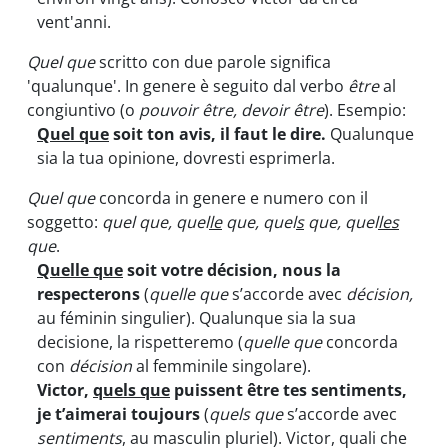
vent'anni.
Quel que
scritto con due parole significa
'qualunque'. In genere è seguito dal verbo
être
al
congiuntivo (o
pouvoir être, devoir être
). Esempio:
Quel que
soit ton avis, il faut le dire.
Qualunque
sia la tua opinione, dovresti esprimerla.
Quel que
concorda in genere e numero con il
soggetto:
quel que, quel
le
que, quel
s
que, quel
les
que
.
Quelle que
soit votre décision, nous la
respecterons
(
quelle que
s’accorde avec
décision,
au féminin singulier). Qualunque sia la sua
decisione, la rispetteremo (
quelle que
concorda
con
décision
al femminile singolare).
Victor,
quels que
puissent être tes sentiments,
je t’aimerai toujours
(
quels que
s’accorde avec
sentiments
, au masculin pluriel). Victor, quali che