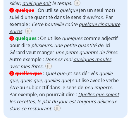
skier,
quel que soit
le temps.
IT
quelque
:
On utilise
quelque
(en un seul mot)
2
suivi d'une quantité dans le sens d’
environ
. Par
exemple :
Cette bouteille coûte
quelque cinquante
euros
.
IT
quelques
:
On utilise
quelques
comme adjectif
3
pour dire
plusieurs, une petite quantité de
. Ici
Gérard veut manger
une petite quantité de frites
.
Autre exemple :
Donnez-moi
quelques moules
avec mes frites.
IT
quelles que
:
Quel que
(et ses dérivés
quelle
3
que, quels que, quelles que
) s'utilise avec le verbe
être
au subjonctif dans le sens de
peu importe
.
Par exemple, on pourrait dire :
Quelles que soient
les recettes, le plat du jour est toujours délicieux
dans ce restaurant.
IT