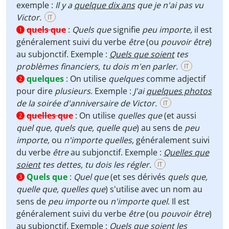
exemple :
Il y a
quelque dix ans
que je n'ai pas vu
Victor.
IT
quels que
:
Quels que
signifie
peu importe,
il est
1
généralement suivi du verbe
être
(ou
pouvoir être
)
au subjonctif. Exemple :
Quels que soient
tes
problèmes financiers, tu dois m'en parler.
IT
quelques
:
On utilise
quelques
comme adjectif
2
pour dire
plusieurs
. Exemple :
J'ai
quelques photos
de la soirée d'anniversaire de Victor.
IT
quelles que
:
On utilise
quelles que
(et aussi
2
quel que, quels que, quelle que
) au sens de
peu
importe,
ou
n'importe quelles
,
généralement suivi
du verbe
être
au subjonctif. Exemple :
Quelles que
soient
tes dettes, tu dois les régler.
IT
Quels que
:
Quel que
(et ses dérivés
quels que,
3
quelle que, quelles que
) s'utilise avec un nom au
sens de
peu importe
ou
n'importe quel
. Il est
généralement suivi du verbe
être
(ou
pouvoir être
)
au subjonctif. Exemple :
Quels que soient
les