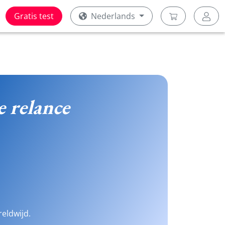
Gratis test
Nederlands
e relance
reldwijd.