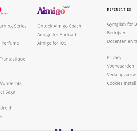
REFERENTIES
Gymglish for 
arning Series
Ontdek Aimigo Coach
Bedrijven
Aimigo for Android
Docenten en t
t Perfume
Aimigo for iOS
----
Privacy
Frantastique
Voorwaarden
t
Verkoopvoorw
Cookies instel
 Wunderbla
met Saga
ndroid
S