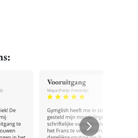
ns:
Vooruitgang
S)
Maya (Parijs, Frankrijk)
iek! De
Gymglish heeft me in staat
mij
gesteld mijn mondelinge en
itgang te
schriftelijke vaardigheden in
trouwen
het Frans te verbeteren. Een
ingen in het
dagelijkse routine die ik niet