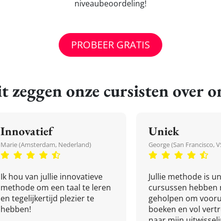
niveaubeoordeling!
PROBEER GRATIS
t zeggen onze cursisten over o
Innovatief
Uniek
Marie (Amsterdam, Nederland)
George (San Francisco, V
Ik hou van jullie innovatieve
Jullie methode is un
methode om een taal te leren
cursussen hebben 
en tegelijkertijd plezier te
geholpen om vooru
hebben!
boeken en vol ver
naar mijn uitwissel