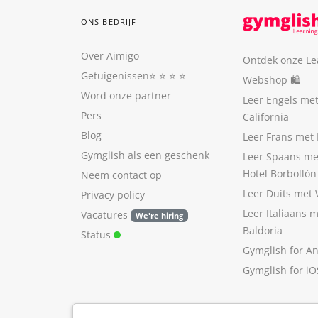
ONS BEDRIJF
Over Aimigo
Ontdek onze Le
Getuigenissen
⭐️ ⭐️ ⭐️ ⭐️
Webshop 🛍
Word onze partner
Leer Engels me
Pers
California
Blog
Leer Frans met 
Gymglish als een geschenk
Leer Spaans me
Hotel Borbollón
Neem contact op
Leer Duits met
Privacy policy
Leer Italiaans 
Vacatures
We're hiring
Baldoria
Status
Gymglish for A
Gymglish for iO