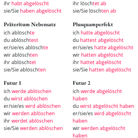
ihr
habt abgelöscht
ihr lösch
tet ab
sie/Sie
haben abgelöscht
sie/Sie lösch
ten ab
Präteritum Nebensatz
Plusquamperfekt
ich ablösch
te
ich
hatte abgelöscht
du ablösch
test
du
hattest abgelöscht
er/sie/es ablösch
te
er/sie/es
hatte abgelöscht
wir ablösch
ten
wir
hatten abgelöscht
ihr ablösch
tet
ihr
hattet abgelöscht
sie/Sie ablösch
ten
sie/Sie
hatten abgelöscht
Futur 1
Futur 2
ich
werde ablöschen
ich
werde abgelöscht
du
wirst ablöschen
haben
er/sie/es
wird ablöschen
du
wirst abgelöscht haben
wir
werden ablöschen
er/sie/es
wird abgelöscht
ihr
werdet ablöschen
haben
sie/Sie
werden ablöschen
wir
werden abgelöscht
haben