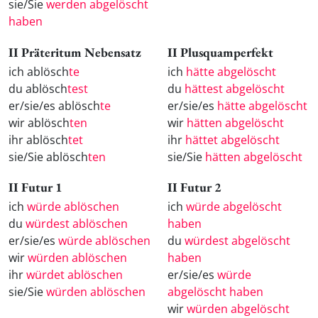
sie/Sie
werden abgelöscht
haben
II Präteritum Nebensatz
II Plusquamperfekt
ich ablösch
te
ich
hätte abgelöscht
du ablösch
test
du
hättest abgelöscht
er/sie/es ablösch
te
er/sie/es
hätte abgelöscht
wir ablösch
ten
wir
hätten abgelöscht
ihr ablösch
tet
ihr
hättet abgelöscht
sie/Sie ablösch
ten
sie/Sie
hätten abgelöscht
II Futur 1
II Futur 2
ich
würde ablöschen
ich
würde abgelöscht
du
würdest ablöschen
haben
er/sie/es
würde ablöschen
du
würdest abgelöscht
wir
würden ablöschen
haben
ihr
würdet ablöschen
er/sie/es
würde
sie/Sie
würden ablöschen
abgelöscht haben
wir
würden abgelöscht