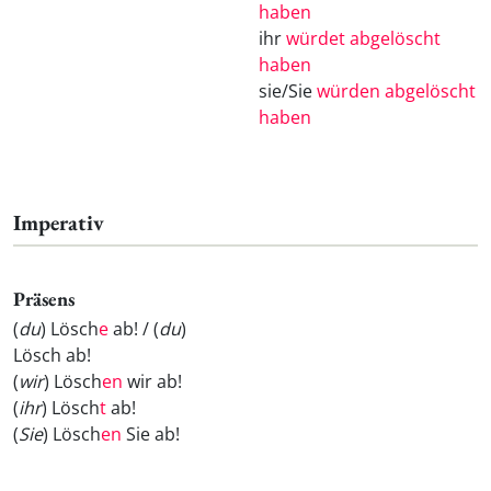
haben
ihr
würdet abgelöscht
haben
sie/Sie
würden abgelöscht
haben
Imperativ
Präsens
(
du
) Lösch
e
ab! / (
du
)
Lösch
ab!
(
wir
) Lösch
en
wir ab!
(
ihr
) Lösch
t
ab!
(
Sie
) Lösch
en
Sie ab!