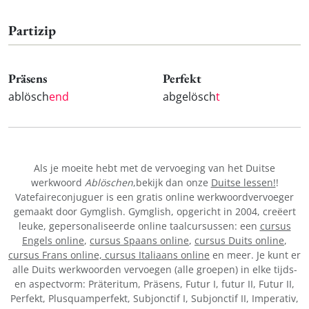
Partizip
Präsens
Perfekt
ablösch
end
abgelösch
t
Als je moeite hebt met de vervoeging van het Duitse
werkwoord
Ablöschen
,bekijk dan onze
Duitse lessen!
!
Vatefaireconjuguer is een gratis online werkwoordvervoeger
gemaakt door Gymglish. Gymglish, opgericht in 2004, creëert
leuke, gepersonaliseerde online taalcursussen: een
cursus
Engels online
,
cursus Spaans online
,
cursus Duits online
,
cursus Frans online,
cursus Italiaans online
en meer. Je kunt er
alle Duits werkwoorden vervoegen (alle groepen) in elke tijds-
en aspectvorm: Präteritum, Präsens, Futur I, futur II, Futur II,
Perfekt, Plusquamperfekt, Subjonctif I, Subjonctif II, Imperativ,