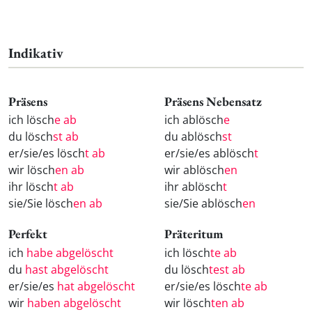
Indikativ
Präsens
Präsens Nebensatz
ich lösch
e ab
ich ablösch
e
du lösch
st ab
du ablösch
st
er/sie/es lösch
t ab
er/sie/es ablösch
t
wir lösch
en ab
wir ablösch
en
ihr lösch
t ab
ihr ablösch
t
sie/Sie lösch
en ab
sie/Sie ablösch
en
Perfekt
Präteritum
ich
habe abgelöscht
ich lösch
te ab
du
hast abgelöscht
du lösch
test ab
er/sie/es
hat abgelöscht
er/sie/es lösch
te ab
wir
haben abgelöscht
wir lösch
ten ab