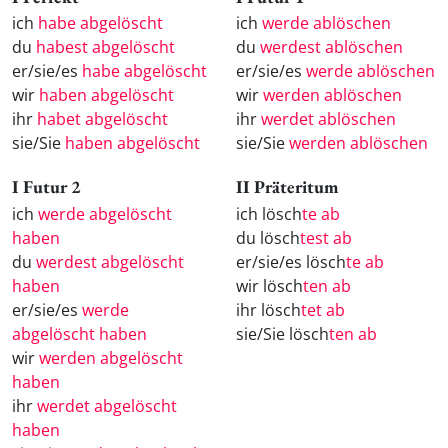
ich
habe abgelöscht
ich
werde ablöschen
du
habest abgelöscht
du
werdest ablöschen
er/sie/es
habe abgelöscht
er/sie/es
werde ablöschen
wir
haben abgelöscht
wir
werden ablöschen
ihr
habet abgelöscht
ihr
werdet ablöschen
sie/Sie
haben abgelöscht
sie/Sie
werden ablöschen
I Futur 2
II Präteritum
ich
werde abgelöscht
ich lösch
te ab
haben
du lösch
test ab
du
werdest abgelöscht
er/sie/es lösch
te ab
haben
wir lösch
ten ab
er/sie/es
werde
ihr lösch
tet ab
abgelöscht haben
sie/Sie lösch
ten ab
wir
werden abgelöscht
haben
ihr
werdet abgelöscht
haben