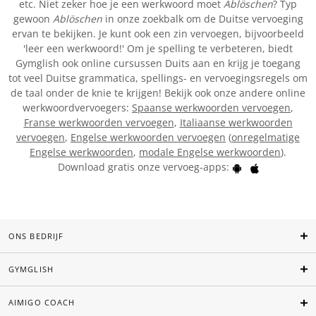
etc. Niet zeker hoe je een werkwoord moet
Ablöschen
? Typ
gewoon
Ablöschen
in onze zoekbalk om de Duitse vervoeging
ervan te bekijken. Je kunt ook een zin vervoegen, bijvoorbeeld
'leer een werkwoord!' Om je spelling te verbeteren, biedt
Gymglish ook online cursussen Duits aan en krijg je toegang
tot veel Duitse grammatica, spellings- en vervoegingsregels om
de taal onder de knie te krijgen! Bekijk ook onze andere online
werkwoordvervoegers:
Spaanse werkwoorden vervoegen
,
Franse werkwoorden vervoegen
,
Italiaanse werkwoorden
vervoegen
,
Engelse werkwoorden vervoegen
(
onregelmatige
Engelse werkwoorden
,
modale Engelse werkwoorden
).
Download gratis onze vervoeg-apps:
ONS BEDRIJF
GYMGLISH
AIMIGO COACH