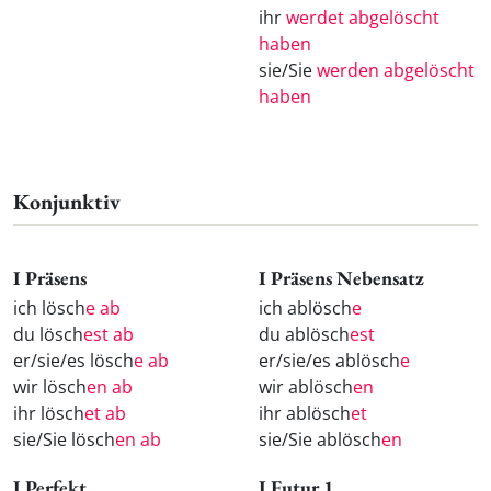
ihr
werdet abgelöscht
haben
sie/Sie
werden abgelöscht
haben
Konjunktiv
I Präsens
I Präsens Nebensatz
ich lösch
e ab
ich ablösch
e
du lösch
est ab
du ablösch
est
er/sie/es lösch
e ab
er/sie/es ablösch
e
wir lösch
en ab
wir ablösch
en
ihr lösch
et ab
ihr ablösch
et
sie/Sie lösch
en ab
sie/Sie ablösch
en
I Perfekt
I Futur 1