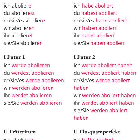
ich abolier
e
ich
habe aboliert
du abolier
est
du
habest aboliert
er/sie/es abolier
e
er/sie/es
habe aboliert
wir abolier
en
wir
haben aboliert
ihr abolier
et
ihr
habet aboliert
sie/Sie abolier
en
sie/Sie
haben aboliert
I Futur 1
I Futur 2
ich
werde abolieren
ich
werde aboliert haben
du
werdest abolieren
du
werdest aboliert haben
er/sie/es
werde abolieren
er/sie/es
werde aboliert
wir
werden abolieren
haben
ihr
werdet abolieren
wir
werden aboliert haben
sie/Sie
werden abolieren
ihr
werdet aboliert haben
sie/Sie
werden aboliert
haben
II Präteritum
II Plusquamperfekt
ich abolier
te
ich
hätte aboliert