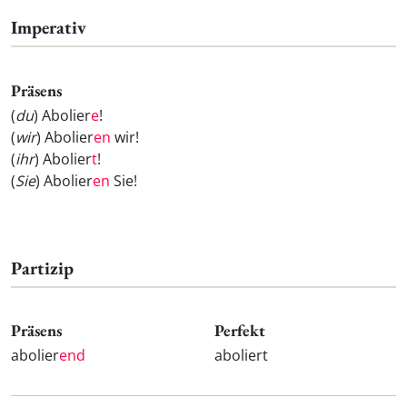
Imperativ
Präsens
(
du
) Abolier
e
!
(
wir
) Abolier
en
wir!
(
ihr
) Abolier
t
!
(
Sie
) Abolier
en
Sie!
Partizip
Präsens
Perfekt
abolier
end
aboliert