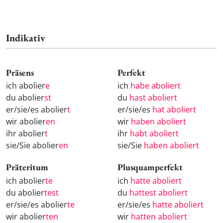
Indikativ
Präsens
Perfekt
ich abolier
e
ich
habe aboliert
du abolier
st
du
hast aboliert
er/sie/es abolier
t
er/sie/es
hat aboliert
wir abolier
en
wir
haben aboliert
ihr abolier
t
ihr
habt aboliert
sie/Sie abolier
en
sie/Sie
haben aboliert
Präteritum
Plusquamperfekt
ich abolier
te
ich
hatte aboliert
du abolier
test
du
hattest aboliert
er/sie/es abolier
te
er/sie/es
hatte aboliert
wir abolier
ten
wir
hatten aboliert