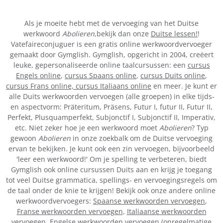
Als je moeite hebt met de vervoeging van het Duitse
werkwoord
Abolieren
,bekijk dan onze
Duitse lessen!
!
Vatefaireconjuguer is een gratis online werkwoordvervoeger
gemaakt door Gymglish. Gymglish, opgericht in 2004, creëert
leuke, gepersonaliseerde online taalcursussen: een
cursus
Engels online
,
cursus Spaans online
,
cursus Duits online
,
cursus Frans online,
cursus Italiaans online
en meer. Je kunt er
alle Duits werkwoorden vervoegen (alle groepen) in elke tijds-
en aspectvorm: Präteritum, Präsens, Futur I, futur II, Futur II,
Perfekt, Plusquamperfekt, Subjonctif I, Subjonctif II, Imperativ,
etc. Niet zeker hoe je een werkwoord moet
Abolieren
? Typ
gewoon
Abolieren
in onze zoekbalk om de Duitse vervoeging
ervan te bekijken. Je kunt ook een zin vervoegen, bijvoorbeeld
'leer een werkwoord!' Om je spelling te verbeteren, biedt
Gymglish ook online cursussen Duits aan en krijg je toegang
tot veel Duitse grammatica, spellings- en vervoegingsregels om
de taal onder de knie te krijgen! Bekijk ook onze andere online
werkwoordvervoegers:
Spaanse werkwoorden vervoegen
,
Franse werkwoorden vervoegen
,
Italiaanse werkwoorden
vervoegen
,
Engelse werkwoorden vervoegen
(
onregelmatige