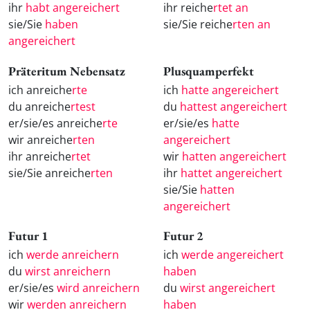
ihr
habt angereichert
ihr reiche
rtet an
sie/Sie
haben
sie/Sie reiche
rten an
angereichert
Präteritum Nebensatz
Plusquamperfekt
ich anreiche
rte
ich
hatte angereichert
du anreiche
rtest
du
hattest angereichert
er/sie/es anreiche
rte
er/sie/es
hatte
wir anreiche
rten
angereichert
ihr anreiche
rtet
wir
hatten angereichert
sie/Sie anreiche
rten
ihr
hattet angereichert
sie/Sie
hatten
angereichert
Futur 1
Futur 2
ich
werde anreichern
ich
werde angereichert
du
wirst anreichern
haben
er/sie/es
wird anreichern
du
wirst angereichert
wir
werden anreichern
haben