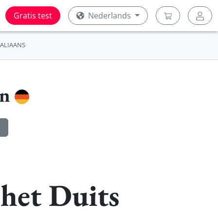
Gratis test
Nederlands
TALIAANS
en
het Duits