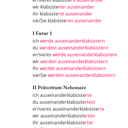
er/sie/es klabüste
re auseinander
wir klabüste
ren auseinander
ihr klabüste
ret auseinander
sie/Sie klabüste
ren auseinander
I Futur 1
ich
werde auseinanderklabüstern
du
werdest auseinanderklabüstern
er/sie/es
werde auseinanderklabüstern
wir
werden auseinanderklabüstern
ihr
werdet auseinanderklabüstern
sie/Sie
werden auseinanderklabüstern
II Präteritum Nebensatz
ich auseinanderklabüste
rte
du auseinanderklabüste
rtest
er/sie/es auseinanderklabüste
rte
wir auseinanderklabüste
rten
ihr auseinanderklabüste
rtet