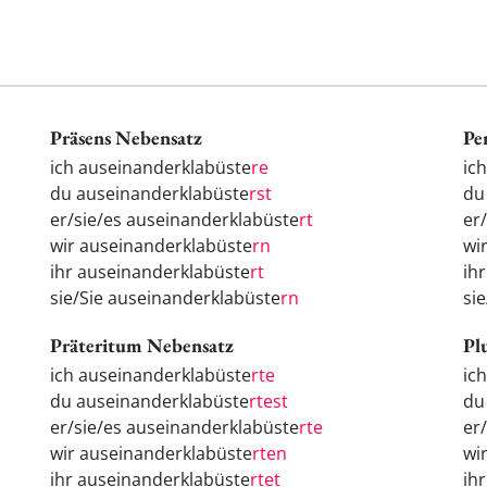
Präsens Nebensatz
Pe
ich auseinanderklabüste
re
ic
du auseinanderklabüste
rst
d
er/sie/es auseinanderklabüste
rt
er
wir auseinanderklabüste
rn
wi
ihr auseinanderklabüste
rt
ih
sie/Sie auseinanderklabüste
rn
si
Präteritum Nebensatz
Pl
ich auseinanderklabüste
rte
ic
du auseinanderklabüste
rtest
d
er/sie/es auseinanderklabüste
rte
er
wir auseinanderklabüste
rten
wi
ihr auseinanderklabüste
rtet
ih