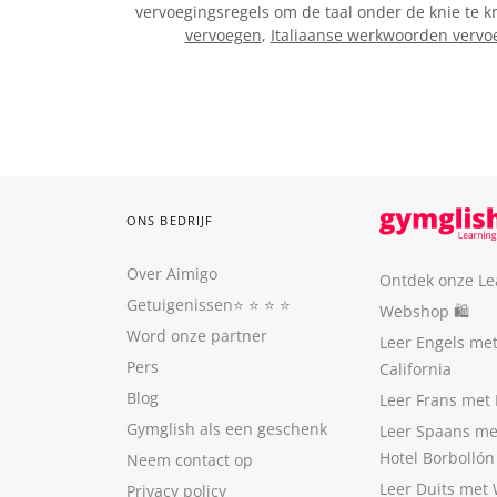
vervoegingsregels om de taal onder de knie te k
vervoegen
,
Italiaanse werkwoorden vervo
ONS BEDRIJF
Over Aimigo
Ontdek onze Le
Getuigenissen
⭐️ ⭐️ ⭐️ ⭐️
Webshop 🛍
Word onze partner
Leer Engels me
Pers
California
Blog
Leer Frans met 
Gymglish als een geschenk
Leer Spaans me
Hotel Borbollón
Neem contact op
Leer Duits met
Privacy policy