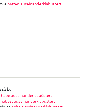
e/Sie
hatten auseinanderklabüstert
Perfekt
h
habe auseinanderklabüstert
u
habest auseinanderklabüstert