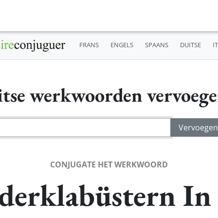
FRANS
ENGELS
SPAANS
DUITSE
I
tse werkwoorden vervoeg
CONJUGATE HET WERKWOORD
derklabüstern In 