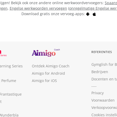
rijgen! Bekijk ook onze andere online werkwoordvervoegers:
Spaans
egen
,
Engelse werkwoorden vervoegen
(
onregelmatige Engelse we
Download gratis onze vervoeg-apps:
REFERENTIES
Gymglish for 
arning Series
Ontdek Aimigo Coach
Bedrijven
Aimigo for Android
Docenten en t
t Perfume
Aimigo for iOS
----
Privacy
Frantastique
Voorwaarden
t
Verkoopvoorw
Cookies instel
 Wunderbla