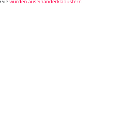
e/Sie
würden auseinanderklabüstern