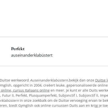
Perfekt
auseinanderklabüstert
t Duitse werkwoord
Auseinanderklabüstern
,bekijk dan onze
Duitse 
lish, opgericht in 2004, creëert leuke, gepersonaliseerde online
 online,
cursus Italiaans online
en meer. Je kunt er alle Duits werkw
I, Futur II, Perfekt, Plusquamperfekt, Subjonctif I, Subjonctif II, Im
rklabüstern
in onze zoekbalk om de Duitse vervoeging ervan te beki
eren, biedt Gymglish ook online cursussen Duits aan en krijg je to