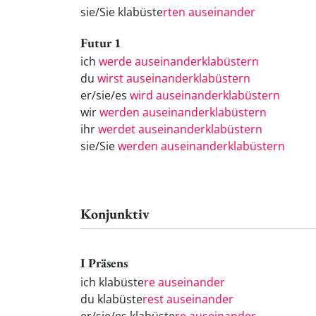
sie/Sie klabüste
rten auseinander
Futur 1
ich
werde auseinanderklabüstern
du
wirst auseinanderklabüstern
er/sie/es
wird auseinanderklabüstern
wir
werden auseinanderklabüstern
ihr
werdet auseinanderklabüstern
sie/Sie
werden auseinanderklabüstern
Konjunktiv
I Präsens
ich klabüste
re auseinander
du klabüste
rest auseinander