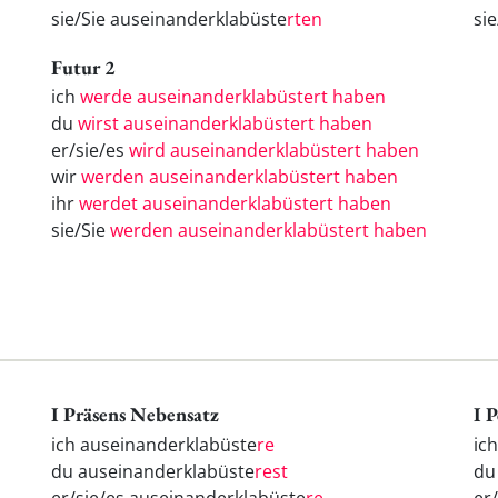
sie/Sie auseinanderklabüste
rten
si
Futur 2
ich
werde auseinanderklabüstert haben
du
wirst auseinanderklabüstert haben
er/sie/es
wird auseinanderklabüstert haben
wir
werden auseinanderklabüstert haben
ihr
werdet auseinanderklabüstert haben
sie/Sie
werden auseinanderklabüstert haben
I Präsens Nebensatz
I 
ich auseinanderklabüste
re
ic
du auseinanderklabüste
rest
d