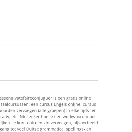
lessen!
! Vatefaireconjuguer is een gratis online
 taalcursussen: een
cursus Engels online
,
cursus
oorden vervoegen (alle groepen) in elke tijds- en
perativ, etc. Niet zeker hoe je een werkwoord moet
jken. Je kunt ook een zin vervoegen, bijvoorbeeld
egang tot veel Duitse grammatica, spellings- en