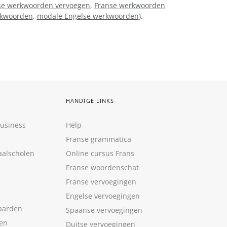
e werkwoorden vervoegen
,
Franse werkwoorden
rkwoorden
,
modale Engelse werkwoorden
).
HANDIGE LINKS
Business
Help
Franse grammatica
aalscholen
Online cursus Frans
Franse woordenschat
Franse vervoegingen
Engelse vervoegingen
aarden
Spaanse vervoegingen
len
Duitse vervoegingen