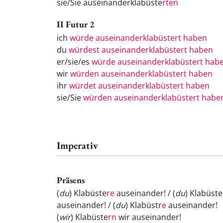
sie/Sie auseinanderklabüste
rten
II Futur 2
ich
würde auseinanderklabüstert haben
du
würdest auseinanderklabüstert haben
er/sie/es
würde auseinanderklabüstert hab
wir
würden auseinanderklabüstert haben
ihr
würdet auseinanderklabüstert haben
sie/Sie
würden auseinanderklabüstert habe
Imperativ
Präsens
(
du
) Klabüste
re
auseinander! / (
du
) Klabüste
auseinander! / (
du
) Klabüstr
e
auseinander!
(
wir
) Klabüste
rn
wir auseinander!