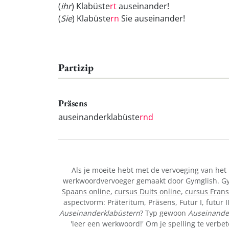
(
ihr
) Klabüste
rt
auseinander!
(
Sie
) Klabüste
rn
Sie auseinander!
Partizip
Präsens
auseinanderklabüste
rnd
Als je moeite hebt met de vervoeging van he
werkwoordvervoeger gemaakt door Gymglish. Gymg
Spaans online
,
cursus Duits online
,
cursus Frans
aspectvorm: Präteritum, Präsens, Futur I, futur I
Auseinanderklabüstern
? Typ gewoon
Auseinande
'leer een werkwoord!' Om je spelling te verbet