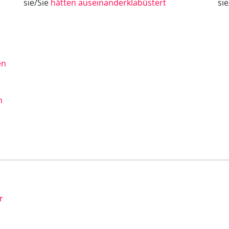
sie/Sie
hätten auseinanderklabüstert
si
en
n
r