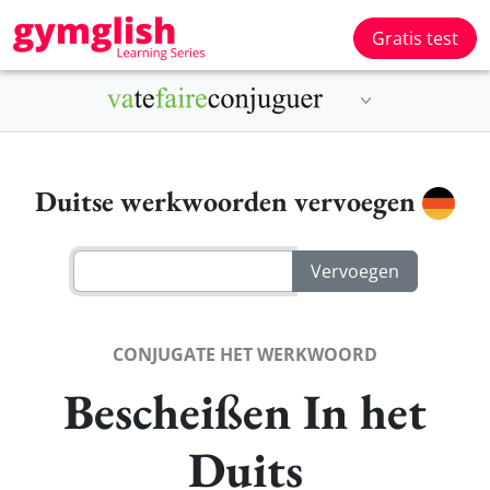
Gratis test
Duitse werkwoorden vervoegen
CONJUGATE HET WERKWOORD
Bescheißen In het
Duits