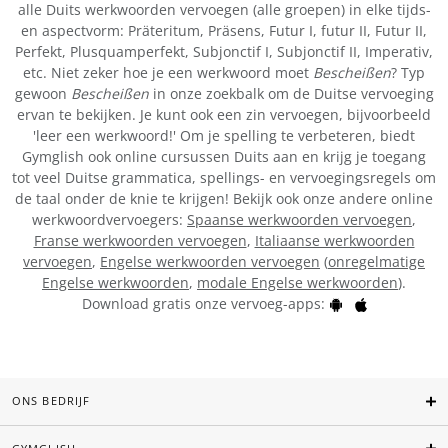
alle Duits werkwoorden vervoegen (alle groepen) in elke tijds-
en aspectvorm: Präteritum, Präsens, Futur I, futur II, Futur II,
Perfekt, Plusquamperfekt, Subjonctif I, Subjonctif II, Imperativ,
etc. Niet zeker hoe je een werkwoord moet
Bescheißen
? Typ
gewoon
Bescheißen
in onze zoekbalk om de Duitse vervoeging
ervan te bekijken. Je kunt ook een zin vervoegen, bijvoorbeeld
'leer een werkwoord!' Om je spelling te verbeteren, biedt
Gymglish ook online cursussen Duits aan en krijg je toegang
tot veel Duitse grammatica, spellings- en vervoegingsregels om
de taal onder de knie te krijgen! Bekijk ook onze andere online
werkwoordvervoegers:
Spaanse werkwoorden vervoegen
,
Franse werkwoorden vervoegen
,
Italiaanse werkwoorden
vervoegen
,
Engelse werkwoorden vervoegen
(
onregelmatige
Engelse werkwoorden
,
modale Engelse werkwoorden
).
Download gratis onze vervoeg-apps:
ONS BEDRIJF