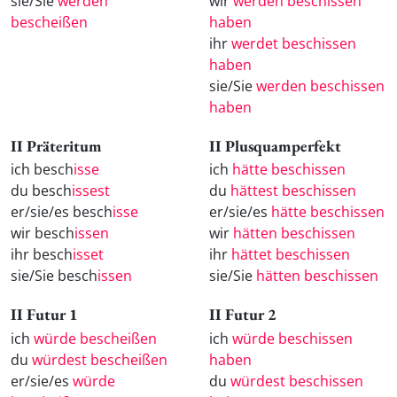
sie/Sie
werden
wir
werden beschissen
bescheißen
haben
ihr
werdet beschissen
haben
sie/Sie
werden beschissen
haben
II Präteritum
II Plusquamperfekt
ich besch
isse
ich
hätte beschissen
du besch
issest
du
hättest beschissen
er/sie/es besch
isse
er/sie/es
hätte beschissen
wir besch
issen
wir
hätten beschissen
ihr besch
isset
ihr
hättet beschissen
sie/Sie besch
issen
sie/Sie
hätten beschissen
II Futur 1
II Futur 2
ich
würde bescheißen
ich
würde beschissen
du
würdest bescheißen
haben
er/sie/es
würde
du
würdest beschissen