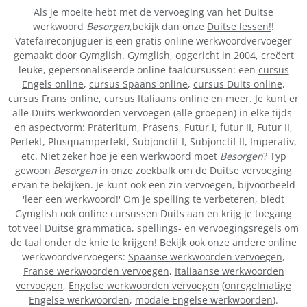
Als je moeite hebt met de vervoeging van het Duitse
werkwoord
Besorgen
,bekijk dan onze
Duitse lessen!
!
Vatefaireconjuguer is een gratis online werkwoordvervoeger
gemaakt door Gymglish. Gymglish, opgericht in 2004, creëert
leuke, gepersonaliseerde online taalcursussen: een
cursus
Engels online
,
cursus Spaans online
,
cursus Duits online
,
cursus Frans online,
cursus Italiaans online
en meer. Je kunt er
alle Duits werkwoorden vervoegen (alle groepen) in elke tijds-
en aspectvorm: Präteritum, Präsens, Futur I, futur II, Futur II,
Perfekt, Plusquamperfekt, Subjonctif I, Subjonctif II, Imperativ,
etc. Niet zeker hoe je een werkwoord moet
Besorgen
? Typ
gewoon
Besorgen
in onze zoekbalk om de Duitse vervoeging
ervan te bekijken. Je kunt ook een zin vervoegen, bijvoorbeeld
'leer een werkwoord!' Om je spelling te verbeteren, biedt
Gymglish ook online cursussen Duits aan en krijg je toegang
tot veel Duitse grammatica, spellings- en vervoegingsregels om
de taal onder de knie te krijgen! Bekijk ook onze andere online
werkwoordvervoegers:
Spaanse werkwoorden vervoegen
,
Franse werkwoorden vervoegen
,
Italiaanse werkwoorden
vervoegen
,
Engelse werkwoorden vervoegen
(
onregelmatige
Engelse werkwoorden
,
modale Engelse werkwoorden
).