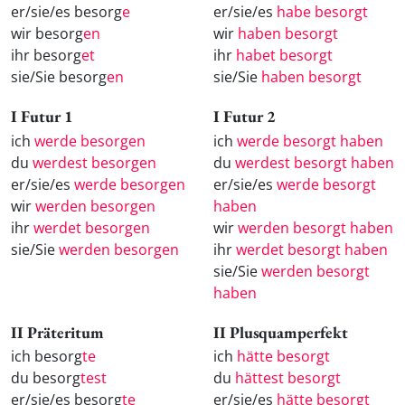
er/sie/es besorg
e
er/sie/es
habe besorgt
wir besorg
en
wir
haben besorgt
ihr besorg
et
ihr
habet besorgt
sie/Sie besorg
en
sie/Sie
haben besorgt
I Futur 1
I Futur 2
ich
werde besorgen
ich
werde besorgt haben
du
werdest besorgen
du
werdest besorgt haben
er/sie/es
werde besorgen
er/sie/es
werde besorgt
wir
werden besorgen
haben
ihr
werdet besorgen
wir
werden besorgt haben
sie/Sie
werden besorgen
ihr
werdet besorgt haben
sie/Sie
werden besorgt
haben
II Präteritum
II Plusquamperfekt
ich besorg
te
ich
hätte besorgt
du besorg
test
du
hättest besorgt
er/sie/es besorg
te
er/sie/es
hätte besorgt