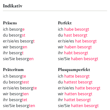
Indikativ
Präsens
Perfekt
ich besorg
e
ich
habe besorgt
du besorg
st
du
hast besorgt
er/sie/es besorg
t
er/sie/es
hat besorgt
wir besorg
en
wir
haben besorgt
ihr besorg
t
ihr
habt besorgt
sie/Sie besorg
en
sie/Sie
haben besorgt
Präteritum
Plusquamperfekt
ich besorg
te
ich
hatte besorgt
du besorg
test
du
hattest besorgt
er/sie/es besorg
te
er/sie/es
hatte besorgt
wir besorg
ten
wir
hatten besorgt
ihr besorg
tet
ihr
hattet besorgt
sie/Sie besorg
ten
sie/Sie
hatten besorgt