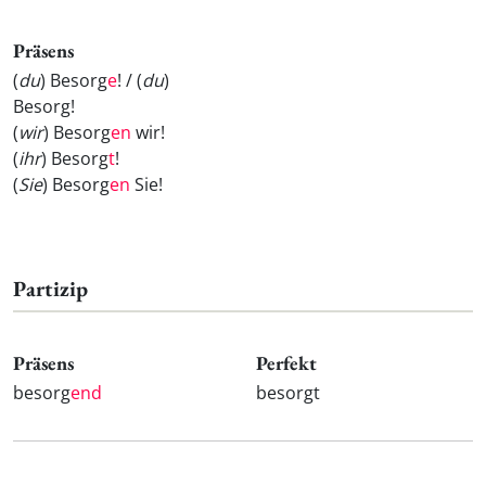
Präsens
(
du
) Besorg
e
! / (
du
)
Besorg
!
(
wir
) Besorg
en
wir!
(
ihr
) Besorg
t
!
(
Sie
) Besorg
en
Sie!
Partizip
Präsens
Perfekt
besorg
end
besorgt