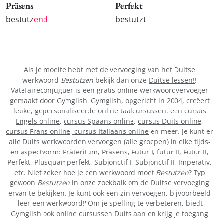
Präsens
Perfekt
bestutz
end
bestutzt
Als je moeite hebt met de vervoeging van het Duitse
werkwoord
Bestutzen
,bekijk dan onze
Duitse lessen!
!
Vatefaireconjuguer is een gratis online werkwoordvervoeger
gemaakt door Gymglish. Gymglish, opgericht in 2004, creëert
leuke, gepersonaliseerde online taalcursussen: een
cursus
Engels online
,
cursus Spaans online
,
cursus Duits online
,
cursus Frans online,
cursus Italiaans online
en meer. Je kunt er
alle Duits werkwoorden vervoegen (alle groepen) in elke tijds-
en aspectvorm: Präteritum, Präsens, Futur I, futur II, Futur II,
Perfekt, Plusquamperfekt, Subjonctif I, Subjonctif II, Imperativ,
etc. Niet zeker hoe je een werkwoord moet
Bestutzen
? Typ
gewoon
Bestutzen
in onze zoekbalk om de Duitse vervoeging
ervan te bekijken. Je kunt ook een zin vervoegen, bijvoorbeeld
'leer een werkwoord!' Om je spelling te verbeteren, biedt
Gymglish ook online cursussen Duits aan en krijg je toegang