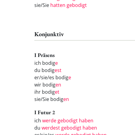
sie/Sie
hatten gebodigt
Konjunktiv
I Präsens
ich bodig
e
du bodig
est
er/sie/es bodig
e
wir bodig
en
ihr bodig
et
sie/Sie bodig
en
I Futur 2
ich
werde gebodigt haben
du
werdest gebodigt haben