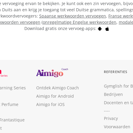
vervoeging ervan te bekijken. Je kunt ook een zin vervoegen, bijvo
Duits aan en krijg je toegang tot veel Duitse grammatica, spellin
werkwoordvervoegers:
Spaanse werkwoorden vervoegen
,
Franse wer
kwoorden vervoegen
(
onregelmatige Engelse werkwoorden
,
modale
Download gratis onze vervoeg-apps:
REFERENTIES
Gymglish for 
arning Series
Ontdek Aimigo Coach
Bedrijven
Aimigo for Android
Docenten en t
t Perfume
Aimigo for iOS
----
Privacy
Frantastique
Voorwaarden
t