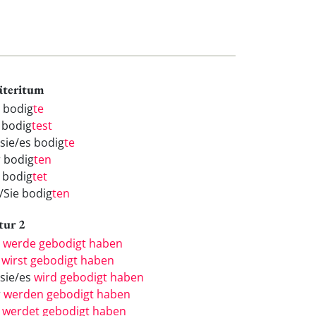
äteritum
h bodig
te
 bodig
test
/sie/es bodig
te
r bodig
ten
r bodig
tet
e/Sie bodig
ten
tur 2
h
werde gebodigt haben
u
wirst gebodigt haben
/sie/es
wird gebodigt haben
r
werden gebodigt haben
r
werdet gebodigt haben