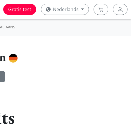
Gratis test
Nederlands
TALIAANS
en
ts