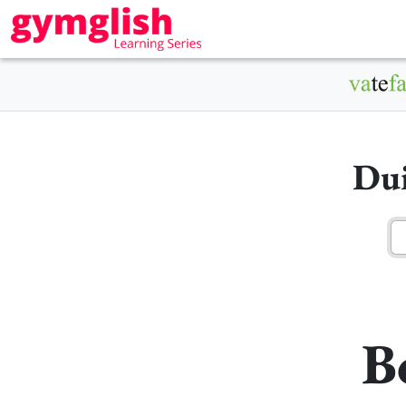
Dui
B