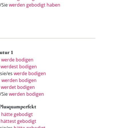
e/Sie
werden gebodigt haben
Futur 1
h
werde bodigen
u
werdest bodigen
/sie/es
werde bodigen
r
werden bodigen
r
werdet bodigen
e/Sie
werden bodigen
 Plusquamperfekt
h
hätte gebodigt
u
hättest gebodigt