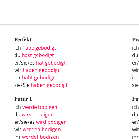
Perfekt
Pr
ich
habe gebodigt
ic
du
hast gebodigt
du
er/sie/es
hat gebodigt
er
wir
haben gebodigt
wi
ihr
habt gebodigt
ih
sie/Sie
haben gebodigt
si
Futur 1
Fu
ich
werde bodigen
ic
du
wirst bodigen
d
er/sie/es
wird bodigen
er
wir
werden bodigen
wi
ihr
werdet bodigen
ih