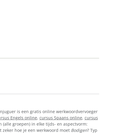
onjuguer is een gratis online werkwoordvervoeger
rsus Engels online
,
cursus Spaans online
,
cursus
(alle groepen) in elke tijds- en aspectvorm:
 Niet zeker hoe je een werkwoord moet
Bodigen
? Typ