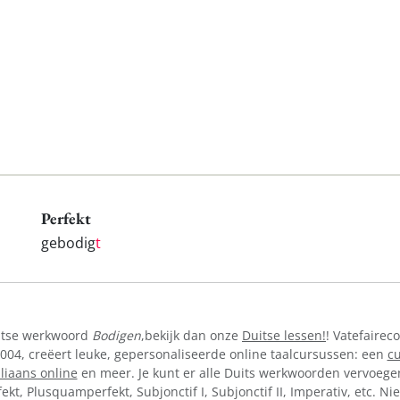
Perfekt
gebodig
t
uitse werkwoord
Bodigen
,bekijk dan onze
Duitse lessen!
! Vatefairec
004, creëert leuke, gepersonaliseerde online taalcursussen: een
cu
aliaans online
en meer. Je kunt er alle Duits werkwoorden vervoegen 
Perfekt, Plusquamperfekt, Subjonctif I, Subjonctif II, Imperativ, etc.