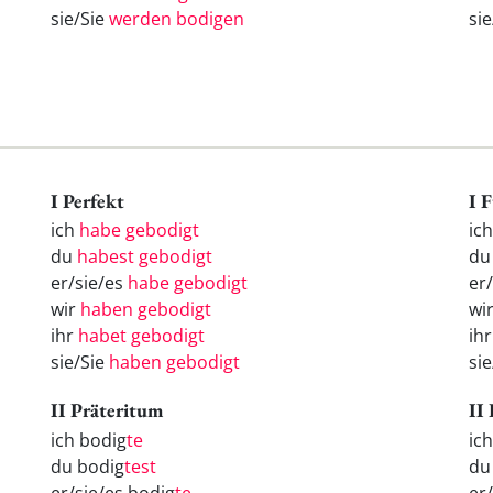
sie/Sie
werden bodigen
si
I Perfekt
I 
ich
habe gebodigt
ic
du
habest gebodigt
d
er/sie/es
habe gebodigt
er
wir
haben gebodigt
wi
ihr
habet gebodigt
ih
sie/Sie
haben gebodigt
si
II Präteritum
II
ich bodig
te
ic
du bodig
test
d