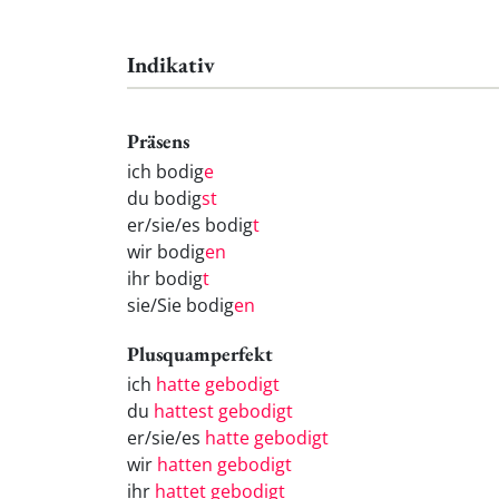
Indikativ
Präsens
ich bodig
e
du bodig
st
er/sie/es bodig
t
wir bodig
en
ihr bodig
t
sie/Sie bodig
en
Plusquamperfekt
ich
hatte gebodigt
du
hattest gebodigt
er/sie/es
hatte gebodigt
wir
hatten gebodigt
ihr
hattet gebodigt