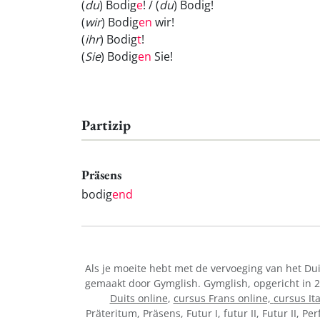
(
du
) Bodig
e
! / (
du
) Bodig
!
(
wir
) Bodig
en
wir!
(
ihr
) Bodig
t
!
(
Sie
) Bodig
en
Sie!
Partizip
Präsens
bodig
end
Als je moeite hebt met de vervoeging van het D
gemaakt door Gymglish. Gymglish, opgericht in 2
Duits online
,
cursus Frans online,
cursus It
Präteritum, Präsens, Futur I, futur II, Futur II, 