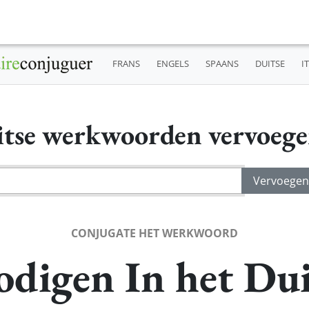
FRANS
ENGELS
SPAANS
DUITSE
I
tse werkwoorden vervoeg
CONJUGATE HET WERKWOORD
odigen In het Dui