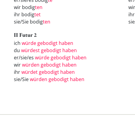
er/sie/es bodig
te
er
wir bodig
ten
wi
ihr bodig
tet
ih
sie/Sie bodig
ten
si
II Futur 2
ich
würde gebodigt haben
du
würdest gebodigt haben
er/sie/es
würde gebodigt haben
wir
würden gebodigt haben
ihr
würdet gebodigt haben
sie/Sie
würden gebodigt haben