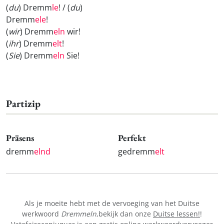
(
du
) Dremm
le
! / (
du
)
Dremm
ele
!
(
wir
) Dremm
eln
wir!
(
ihr
) Dremm
elt
!
(
Sie
) Dremm
eln
Sie!
Partizip
Präsens
Perfekt
dremm
elnd
gedremm
elt
Als je moeite hebt met de vervoeging van het Duitse
werkwoord
Dremmeln
,bekijk dan onze
Duitse lessen!
!