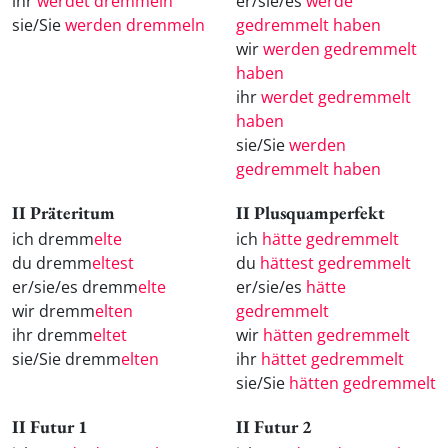
ihr
werdet dremmeln
er/sie/es
werde
sie/Sie
werden dremmeln
gedremmelt haben
wir
werden gedremmelt
haben
ihr
werdet gedremmelt
haben
sie/Sie
werden
gedremmelt haben
II Präteritum
II Plusquamperfekt
ich dremm
elte
ich
hätte gedremmelt
du dremm
eltest
du
hättest gedremmelt
er/sie/es dremm
elte
er/sie/es
hätte
wir dremm
elten
gedremmelt
ihr dremm
eltet
wir
hätten gedremmelt
sie/Sie dremm
elten
ihr
hättet gedremmelt
sie/Sie
hätten gedremmelt
II Futur 1
II Futur 2