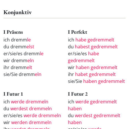
Konjunktiv
I Präsens
I Perfekt
ich dremm
le
ich
habe gedremmelt
du dremm
elst
du
habest gedremmelt
er/sie/es dremm
le
er/sie/es
habe
wir dremm
eln
gedremmelt
ihr dremm
elt
wir
haben gedremmelt
sie/Sie dremm
eln
ihr
habet gedremmelt
sie/Sie
haben gedremmelt
I Futur 1
I Futur 2
ich
werde dremmeln
ich
werde gedremmelt
du
werdest dremmeln
haben
er/sie/es
werde dremmeln
du
werdest gedremmelt
wir
werden dremmeln
haben