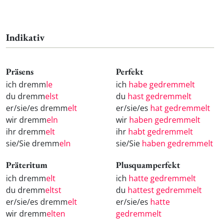
Indikativ
Präsens
Perfekt
ich dremm
le
ich
habe gedremmelt
du dremm
elst
du
hast gedremmelt
er/sie/es dremm
elt
er/sie/es
hat gedremmelt
wir dremm
eln
wir
haben gedremmelt
ihr dremm
elt
ihr
habt gedremmelt
sie/Sie dremm
eln
sie/Sie
haben gedremmelt
Präteritum
Plusquamperfekt
ich dremm
elt
ich
hatte gedremmelt
du dremm
eltst
du
hattest gedremmelt
er/sie/es dremm
elt
er/sie/es
hatte
wir dremm
elten
gedremmelt