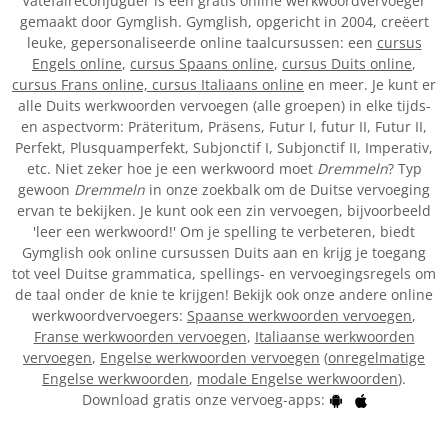
Vatefaireconjuguer is een gratis online werkwoordvervoeger
gemaakt door Gymglish. Gymglish, opgericht in 2004, creëert
leuke, gepersonaliseerde online taalcursussen: een
cursus
Engels online
,
cursus Spaans online
,
cursus Duits online
,
cursus Frans online,
cursus Italiaans online
en meer. Je kunt er
alle Duits werkwoorden vervoegen (alle groepen) in elke tijds-
en aspectvorm: Präteritum, Präsens, Futur I, futur II, Futur II,
Perfekt, Plusquamperfekt, Subjonctif I, Subjonctif II, Imperativ,
etc. Niet zeker hoe je een werkwoord moet
Dremmeln
? Typ
gewoon
Dremmeln
in onze zoekbalk om de Duitse vervoeging
ervan te bekijken. Je kunt ook een zin vervoegen, bijvoorbeeld
'leer een werkwoord!' Om je spelling te verbeteren, biedt
Gymglish ook online cursussen Duits aan en krijg je toegang
tot veel Duitse grammatica, spellings- en vervoegingsregels om
de taal onder de knie te krijgen! Bekijk ook onze andere online
werkwoordvervoegers:
Spaanse werkwoorden vervoegen
,
Franse werkwoorden vervoegen
,
Italiaanse werkwoorden
vervoegen
,
Engelse werkwoorden vervoegen
(
onregelmatige
Engelse werkwoorden
,
modale Engelse werkwoorden
).
Download gratis onze vervoeg-apps: