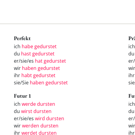
Perfekt
Pr
ich
habe gedurstet
ic
du
hast gedurstet
du
er/sie/es
hat gedurstet
er
wir
haben gedurstet
wi
ihr
habt gedurstet
ihr
sie/Sie
haben gedurstet
sie
Futur 1
Fu
ich
werde dursten
ic
du
wirst dursten
d
er/sie/es
wird dursten
er
wir
werden dursten
wi
ihr
werdet dursten
ih