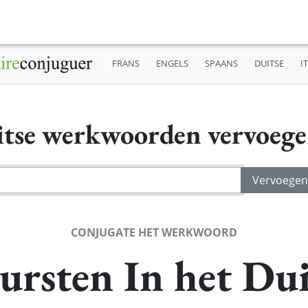
FRANS
ENGELS
SPAANS
DUITSE
I
tse werkwoorden vervoeg
CONJUGATE HET WERKWOORD
ursten In het Dui