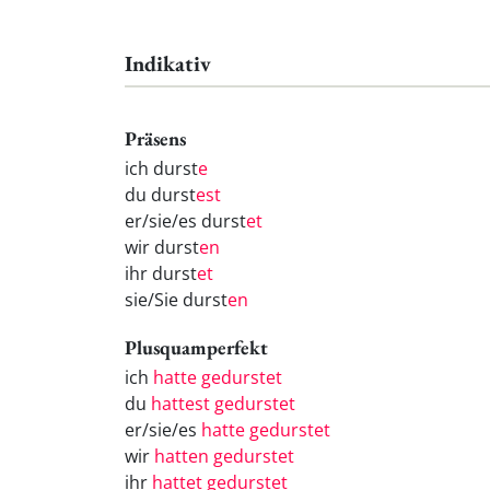
Indikativ
Präsens
ich durst
e
du durst
est
er/sie/es durst
et
wir durst
en
ihr durst
et
sie/Sie durst
en
Plusquamperfekt
ich
hatte gedurstet
du
hattest gedurstet
er/sie/es
hatte gedurstet
wir
hatten gedurstet
ihr
hattet gedurstet