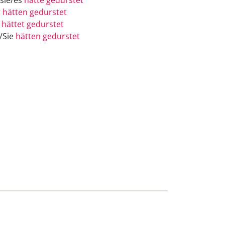
/sie/es
hätte gedurstet
r
hätten gedurstet
r
hättet gedurstet
e/Sie
hätten gedurstet