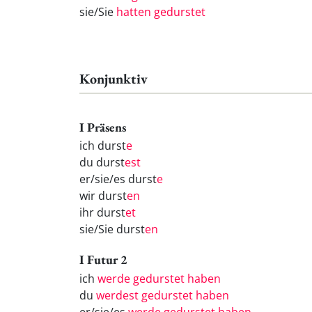
sie/Sie
hatten gedurstet
Konjunktiv
I Präsens
ich durst
e
du durst
est
er/sie/es durst
e
wir durst
en
ihr durst
et
sie/Sie durst
en
I Futur 2
ich
werde gedurstet haben
du
werdest gedurstet haben