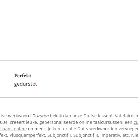
Perfekt
gedurst
et
uitse werkwoord
Dursten
,bekijk dan onze
Duitse lessen!
! Vatefairec
004, creëert leuke, gepersonaliseerde online taalcursussen: een
cu
aliaans online
en meer. Je kunt er alle Duits werkwoorden vervoegen 
Perfekt, Plusquamperfekt, Subjonctif I, Subjonctif II, Imperativ, etc