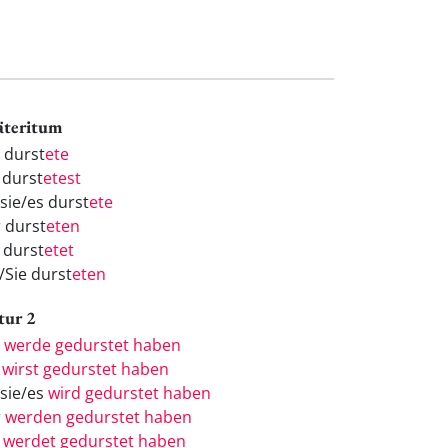
äteritum
h durst
ete
 durst
etest
/sie/es durst
ete
r durst
eten
 durst
etet
/Sie durst
eten
tur 2
h
werde gedurstet haben
u
wirst gedurstet haben
/sie/es
wird gedurstet haben
r
werden gedurstet haben
r
werdet gedurstet haben