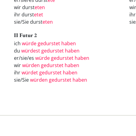
er/sie/es durst
ete
er
wir durst
eten
wi
ihr durst
etet
ih
sie/Sie durst
eten
si
II Futur 2
ich
würde gedurstet haben
du
würdest gedurstet haben
er/sie/es
würde gedurstet haben
wir
würden gedurstet haben
ihr
würdet gedurstet haben
sie/Sie
würden gedurstet haben