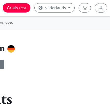
Gratis test
Nederlands
TALIAANS
en
ts