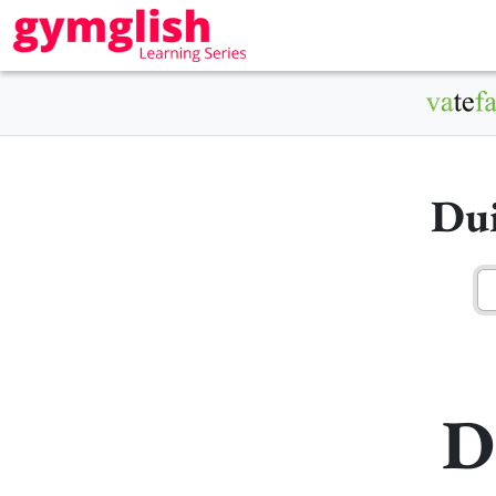
Dui
D