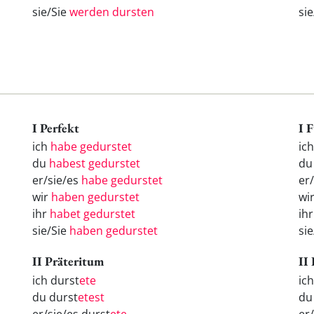
sie/Sie
werden dursten
si
I Perfekt
I 
ich
habe gedurstet
ic
du
habest gedurstet
d
er/sie/es
habe gedurstet
er
wir
haben gedurstet
wi
ihr
habet gedurstet
ih
sie/Sie
haben gedurstet
si
II Präteritum
II
ich durst
ete
ic
du durst
etest
d