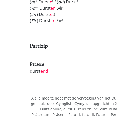
(
du
) Durst
e
! / (
du
) Durst
!
(
wir
) Durst
en
wir!
(
ihr
) Durst
et
!
(
Sie
) Durst
en
Sie!
Partizip
Präsens
durst
end
Als je moeite hebt met de vervoeging van het D
gemaakt door Gymglish. Gymglish, opgericht in 2
Duits online
,
cursus Frans online,
cursus It
Präteritum, Präsens, Futur I, futur II, Futur II, 