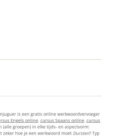
onjuguer is een gratis online werkwoordvervoeger
rsus Engels online
,
cursus Spaans online
,
cursus
(alle groepen) in elke tijds- en aspectvorm:
. Niet zeker hoe je een werkwoord moet
Dursten
? Typ