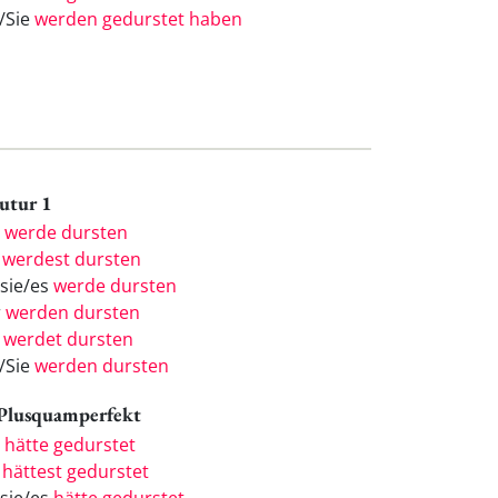
e/Sie
werden gedurstet haben
Futur 1
h
werde dursten
u
werdest dursten
/sie/es
werde dursten
r
werden dursten
r
werdet dursten
e/Sie
werden dursten
 Plusquamperfekt
h
hätte gedurstet
u
hättest gedurstet