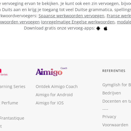
vervoeging ervan te bekijken. Je kunt ook een zin vervoegen, bijvo
Duits aan en krijg je toegang tot veel Duitse grammatica, spellin
werkwoordvervoegers:
Spaanse werkwoorden vervoegen
,
Franse wer
kwoorden vervoegen
(
onregelmatige Engelse werkwoorden
,
modale
Download gratis onze vervoeg-apps:
REFERENTIES
Gymglish for 
arning Series
Ontdek Aimigo Coach
Bedrijven
Aimigo for Android
Docenten en t
t Perfume
Aimigo for iOS
----
Privacy
Frantastique
Voorwaarden
t