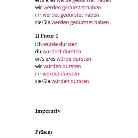
er/sie/es
werde gedurstet haben
wir
werden gedurstet haben
ihr
werdet gedurstet haben
sie/Sie
werden gedurstet haben
II Futur 1
ich
würde dursten
du
würdest dursten
er/sie/es
würde dursten
wir
würden dursten
ihr
würdet dursten
sie/Sie
würden dursten
Imperativ
Präsens