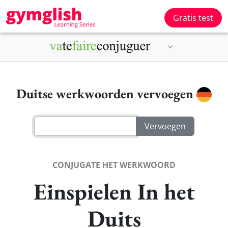
Gratis test
Duitse werkwoorden vervoegen
CONJUGATE HET WERKWOORD
Einspielen In het
Duits