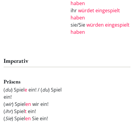
haben
ihr
würdet eingespielt
haben
sie/Sie
würden eingespielt
haben
Imperativ
Präsens
(
du
) Spiel
e
ein! / (
du
) Spiel
ein!
(
wir
) Spiel
en
wir ein!
(
ihr
) Spiel
t
ein!
(
Sie
) Spiel
en
Sie ein!