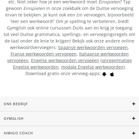
etc. Niet zeker hoe je een werkwoord moet
Einspielen
? Typ
gewoon
Einspielen
in onze zoekbalk om de Duitse vervoeging
ervan te bekijken. Je kunt ook een zin vervoegen, bijvoorbeeld
'leer een werkwoord!' Om je spelling te verbeteren, biedt
Gymglish ook online cursussen Duits aan en krijg je toegang
tot veel Duitse grammatica, spellings- en vervoegingsregels om
de taal onder de knie te krijgen! Bekijk ook onze andere online
werkwoordvervoegers:
Spaanse werkwoorden vervoegen
,
Franse werkwoorden vervoegen
,
Italiaanse werkwoorden
vervoegen
,
Engelse werkwoorden vervoegen
(
onregelmatige
Engelse werkwoorden
,
modale Engelse werkwoorden
).
Download gratis onze vervoeg-apps:
ONS BEDRIJF
GYMGLISH
AIMIGO COACH