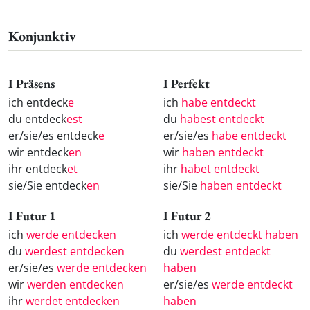
Konjunktiv
I Präsens
I Perfekt
ich entdeck
e
ich
habe entdeckt
du entdeck
est
du
habest entdeckt
er/sie/es entdeck
e
er/sie/es
habe entdeckt
wir entdeck
en
wir
haben entdeckt
ihr entdeck
et
ihr
habet entdeckt
sie/Sie entdeck
en
sie/Sie
haben entdeckt
I Futur 1
I Futur 2
ich
werde entdecken
ich
werde entdeckt haben
du
werdest entdecken
du
werdest entdeckt
er/sie/es
werde entdecken
haben
wir
werden entdecken
er/sie/es
werde entdeckt
ihr
werdet entdecken
haben