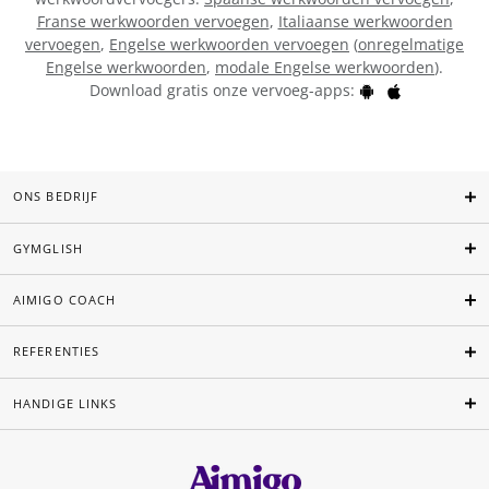
Franse werkwoorden vervoegen
,
Italiaanse werkwoorden
vervoegen
,
Engelse werkwoorden vervoegen
(
onregelmatige
Engelse werkwoorden
,
modale Engelse werkwoorden
).
Download gratis onze vervoeg-apps:
ONS BEDRIJF
GYMGLISH
AIMIGO COACH
REFERENTIES
HANDIGE LINKS