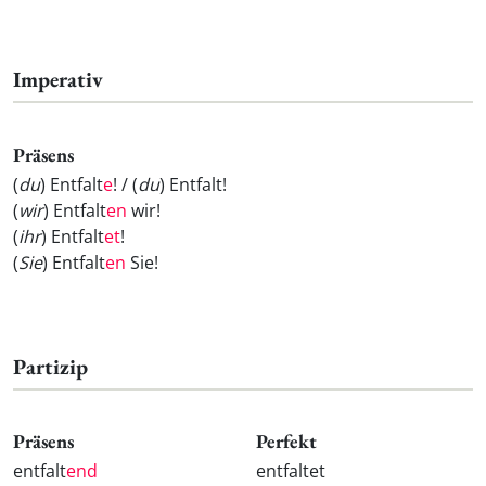
Imperativ
Präsens
(
du
) Entfalt
e
! / (
du
) Entfalt
!
(
wir
) Entfalt
en
wir!
(
ihr
) Entfalt
et
!
(
Sie
) Entfalt
en
Sie!
Partizip
Präsens
Perfekt
entfalt
end
entfaltet