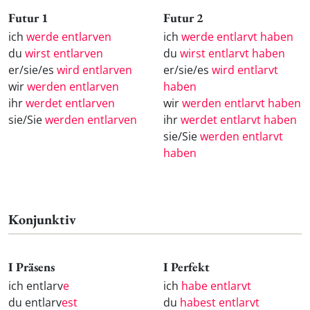
Futur 1
Futur 2
ich
werde entlarven
ich
werde entlarvt haben
du
wirst entlarven
du
wirst entlarvt haben
er/sie/es
wird entlarven
er/sie/es
wird entlarvt
wir
werden entlarven
haben
ihr
werdet entlarven
wir
werden entlarvt haben
sie/Sie
werden entlarven
ihr
werdet entlarvt haben
sie/Sie
werden entlarvt
haben
Konjunktiv
I Präsens
I Perfekt
ich entlarv
e
ich
habe entlarvt
du entlarv
est
du
habest entlarvt