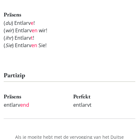
Präsens
(
du
) Entlarv
e
!
(
wir
) Entlarv
en
wir!
(
ihr
) Entlarv
t
!
(
Sie
) Entlarv
en
Sie!
Partizip
Präsens
Perfekt
entlarv
end
entlarvt
Als je moeite hebt met de vervoeging van het Duitse