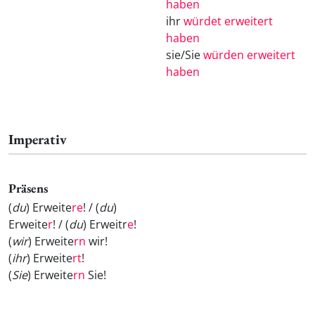
haben
ihr
würdet erweitert
haben
sie/Sie
würden erweitert
haben
Imperativ
Präsens
(
du
) Erweite
re
! / (
du
)
Erweite
r
! / (
du
) Erweitr
e
!
(
wir
) Erweite
rn
wir!
(
ihr
) Erweite
rt
!
(
Sie
) Erweite
rn
Sie!