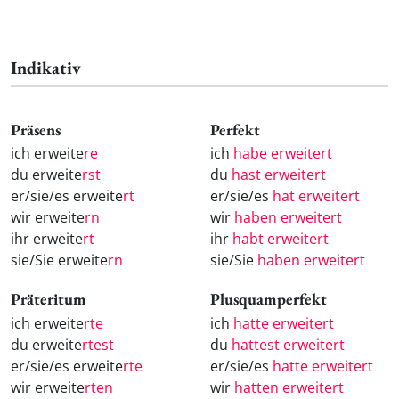
Indikativ
Präsens
Perfekt
ich erweite
re
ich
habe erweitert
du erweite
rst
du
hast erweitert
er/sie/es erweite
rt
er/sie/es
hat erweitert
wir erweite
rn
wir
haben erweitert
ihr erweite
rt
ihr
habt erweitert
sie/Sie erweite
rn
sie/Sie
haben erweitert
Präteritum
Plusquamperfekt
ich erweite
rte
ich
hatte erweitert
du erweite
rtest
du
hattest erweitert
er/sie/es erweite
rte
er/sie/es
hatte erweitert
wir erweite
rten
wir
hatten erweitert