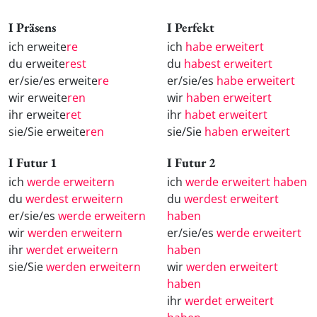
I Präsens
I Perfekt
ich erweite
re
ich
habe erweitert
du erweite
rest
du
habest erweitert
er/sie/es erweite
re
er/sie/es
habe erweitert
wir erweite
ren
wir
haben erweitert
ihr erweite
ret
ihr
habet erweitert
sie/Sie erweite
ren
sie/Sie
haben erweitert
I Futur 1
I Futur 2
ich
werde erweitern
ich
werde erweitert haben
du
werdest erweitern
du
werdest erweitert
er/sie/es
werde erweitern
haben
wir
werden erweitern
er/sie/es
werde erweitert
ihr
werdet erweitern
haben
sie/Sie
werden erweitern
wir
werden erweitert
haben
ihr
werdet erweitert