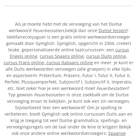
Als je moeite hebt met de vervoeging van het Duitse
werkwoord
Feuerbestatten
,bekijk dan onze
Duitse lessen!
!
Vatefaireconjuguer is een gratis online werkwoordvervoeger
gemaakt door Gymglish. Gymglish, opgericht in 2004, creëert
leuke, gepersonaliseerde online taalcursussen: een
cursus
Engels online
,
cursus Spaans online
,
cursus Duits online
,
cursus Frans online,
cursus Italiaans online
en meer. Je kunt er
alle Duits werkwoorden vervoegen (alle groepen) in elke tijds-
en aspectvorm: Präteritum, Präsens, Futur I, futur II, Futur II,
Perfekt, Plusquamperfekt, Subjonctif I, Subjonctif II, Imperativ,
etc. Niet zeker hoe je een werkwoord moet
Feuerbestatten
?
Typ gewoon
Feuerbestatten
in onze zoekbalk om de Duitse
vervoeging ervan te bekijken. Je kunt ook een zin vervoegen,
bijvoorbeeld 'leer een werkwoord!' Om je spelling te
verbeteren, biedt Gymglish ook online cursussen Duits aan en
krijg je toegang tot veel Duitse grammatica, spellings- en
vervoegingsregels om de taal onder de knie te krijgen! Bekijk
ook onze andere online werkwoordvervoegers:
Spaanse