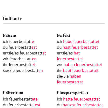
Indikativ
Präsens
Perfekt
ich feuerbestatt
e
ich
habe feuerbestattet
du feuerbestatt
est
du
hast feuerbestattet
er/sie/es feuerbestatt
et
er/sie/es
hat
wir feuerbestatt
en
feuerbestattet
ihr feuerbestatt
et
wir
haben feuerbestattet
sie/Sie feuerbestatt
en
ihr
habt feuerbestattet
sie/Sie
haben
feuerbestattet
Präteritum
Plusquamperfekt
ich feuerbestatt
ete
ich
hatte feuerbestattet
du feuerbestatt
etest
du
hattest feuerbestattet