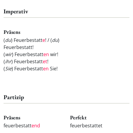
Imperativ
Präsens
(
du
) Feuerbestatt
e
! / (
du
)
Feuerbestatt
!
(
wir
) Feuerbestatt
en
wir!
(
ihr
) Feuerbestatt
et
!
(
Sie
) Feuerbestatt
en
Sie!
Partizip
Präsens
Perfekt
feuerbestatt
end
feuerbestattet