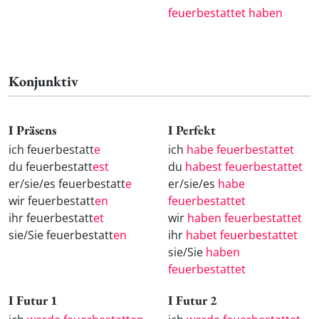
feuerbestattet haben
Konjunktiv
I Präsens
I Perfekt
ich feuerbestatt
e
ich
habe feuerbestattet
du feuerbestatt
est
du
habest feuerbestattet
er/sie/es feuerbestatt
e
er/sie/es
habe
wir feuerbestatt
en
feuerbestattet
ihr feuerbestatt
et
wir
haben feuerbestattet
sie/Sie feuerbestatt
en
ihr
habet feuerbestattet
sie/Sie
haben
feuerbestattet
I Futur 1
I Futur 2