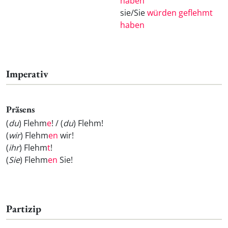
haben
sie/Sie
würden geflehmt
haben
Imperativ
Präsens
(
du
) Flehm
e
! / (
du
) Flehm
!
(
wir
) Flehm
en
wir!
(
ihr
) Flehm
t
!
(
Sie
) Flehm
en
Sie!
Partizip