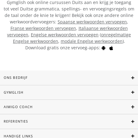
Gymglish ook online cursussen Duits aan en krijg je toegang
tot veel Duitse grammatica, spellings- en vervoegingsregels om
de taal onder de knie te krijgen! Bekijk ook onze andere online
werkwoordvervoegers:
Spaanse werkwoorden vervoegen
,
Franse werkwoorden vervoegen
,
Italiaanse werkwoorden
vervoegen
,
Engelse werkwoorden vervoegen
(
onregelmatige
Engelse werkwoorden
,
modale Engelse werkwoorden
).
Download gratis onze vervoeg-apps:
ONS BEDRIJF
GYMGLISH
AIMIGO COACH
REFERENTIES
HANDIGE LINKS