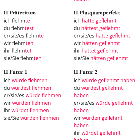
II Präteritum
II Plusquamperfekt
ich flehm
te
ich
hätte geflehmt
du flehm
test
du
hättest geflehmt
er/sie/es flehm
te
er/sie/es
hätte geflehmt
wir flehm
ten
wir
hätten geflehmt
ihr flehm
tet
ihr
hättet geflehmt
sie/Sie flehm
ten
sie/Sie
hätten geflehmt
II Futur 1
II Futur 2
ich
würde flehmen
ich
würde geflehmt haben
du
würdest flehmen
du
würdest geflehmt
er/sie/es
würde flehmen
haben
wir
würden flehmen
er/sie/es
würde geflehmt
ihr
würdet flehmen
haben
sie/Sie
würden flehmen
wir
würden geflehmt
haben
ihr
würdet geflehmt