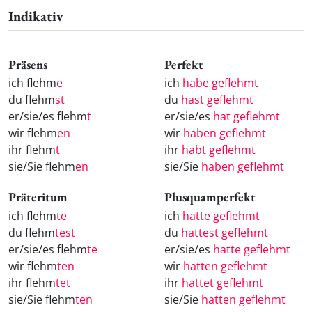
Indikativ
Präsens
Perfekt
ich flehm
e
ich
habe geflehmt
du flehm
st
du
hast geflehmt
er/sie/es flehm
t
er/sie/es
hat geflehmt
wir flehm
en
wir
haben geflehmt
ihr flehm
t
ihr
habt geflehmt
sie/Sie flehm
en
sie/Sie
haben geflehmt
Präteritum
Plusquamperfekt
ich flehm
te
ich
hatte geflehmt
du flehm
test
du
hattest geflehmt
er/sie/es flehm
te
er/sie/es
hatte geflehmt
wir flehm
ten
wir
hatten geflehmt
ihr flehm
tet
ihr
hattet geflehmt
sie/Sie flehm
ten
sie/Sie
hatten geflehmt