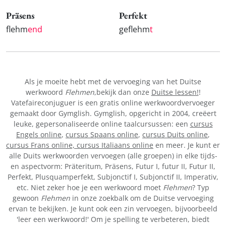
Präsens
Perfekt
flehm
end
geflehm
t
Als je moeite hebt met de vervoeging van het Duitse
werkwoord
Flehmen
,bekijk dan onze
Duitse lessen!
!
Vatefaireconjuguer is een gratis online werkwoordvervoeger
gemaakt door Gymglish. Gymglish, opgericht in 2004, creëert
leuke, gepersonaliseerde online taalcursussen: een
cursus
Engels online
,
cursus Spaans online
,
cursus Duits online
,
cursus Frans online,
cursus Italiaans online
en meer. Je kunt er
alle Duits werkwoorden vervoegen (alle groepen) in elke tijds-
en aspectvorm: Präteritum, Präsens, Futur I, futur II, Futur II,
Perfekt, Plusquamperfekt, Subjonctif I, Subjonctif II, Imperativ,
etc. Niet zeker hoe je een werkwoord moet
Flehmen
? Typ
gewoon
Flehmen
in onze zoekbalk om de Duitse vervoeging
ervan te bekijken. Je kunt ook een zin vervoegen, bijvoorbeeld
'leer een werkwoord!' Om je spelling te verbeteren, biedt