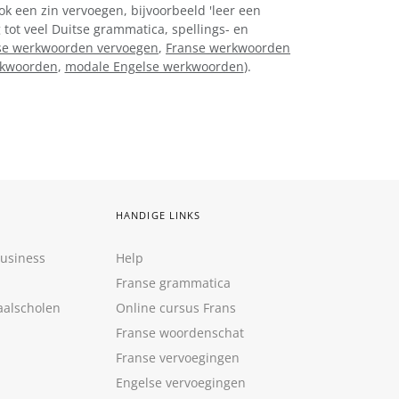
ok een zin vervoegen, bijvoorbeeld 'leer een
 tot veel Duitse grammatica, spellings- en
e werkwoorden vervoegen
,
Franse werkwoorden
rkwoorden
,
modale Engelse werkwoorden
).
HANDIGE LINKS
Business
Help
Franse grammatica
aalscholen
Online cursus Frans
Franse woordenschat
Franse vervoegingen
Engelse vervoegingen