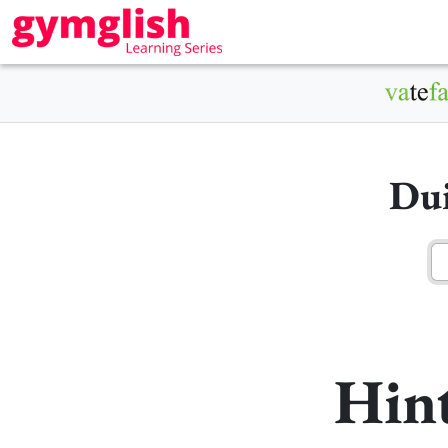
Dui
Hint