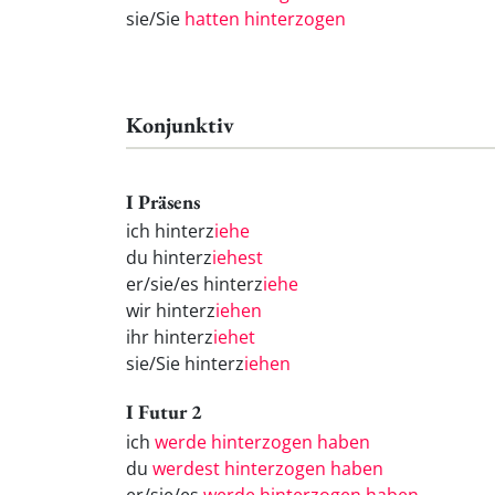
sie/Sie
hatten hinterzogen
Konjunktiv
I Präsens
ich hinterz
iehe
du hinterz
iehest
er/sie/es hinterz
iehe
wir hinterz
iehen
ihr hinterz
iehet
sie/Sie hinterz
iehen
I Futur 2
ich
werde hinterzogen haben
du
werdest hinterzogen haben