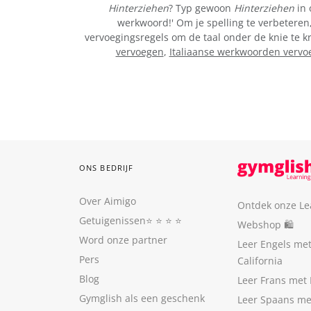
Hinterziehen
? Typ gewoon
Hinterziehen
in 
werkwoord!' Om je spelling te verbeteren,
vervoegingsregels om de taal onder de knie te k
vervoegen
,
Italiaanse werkwoorden vervo
ONS BEDRIJF
Over Aimigo
Ontdek onze Le
Getuigenissen
⭐️ ⭐️ ⭐️ ⭐️
Webshop 🛍
Word onze partner
Leer Engels me
Pers
California
Blog
Leer Frans met 
Gymglish als een geschenk
Leer Spaans me