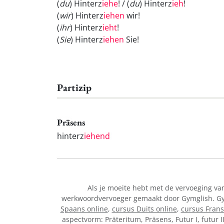
(
du
) Hinterz
iehe
! / (
du
) Hinterz
ieh
!
(
wir
) Hinterz
iehen
wir!
(
ihr
) Hinterz
ieht
!
(
Sie
) Hinterz
iehen
Sie!
Partizip
Präsens
hinterz
iehend
Als je moeite hebt met de vervoeging v
werkwoordvervoeger gemaakt door Gymglish. Gymg
Spaans online
,
cursus Duits online
,
cursus Frans
aspectvorm: Präteritum, Präsens, Futur I, futur I