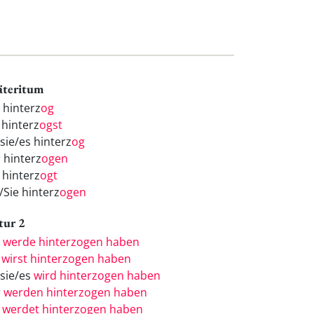
äteritum
 hinterz
og
 hinterz
ogst
sie/es hinterz
og
r hinterz
ogen
 hinterz
ogt
/Sie hinterz
ogen
tur 2
h
werde hinterzogen haben
u
wirst hinterzogen haben
/sie/es
wird hinterzogen haben
r
werden hinterzogen haben
r
werdet hinterzogen haben