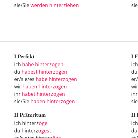
sie/Sie
werden hinterziehen
si
I Perfekt
I 
ich
habe hinterzogen
ic
du
habest hinterzogen
d
er/sie/es
habe hinterzogen
er
wir
haben hinterzogen
wi
ihr
habet hinterzogen
ih
sie/Sie
haben hinterzogen
si
II Präteritum
II
ich hinterz
öge
ic
du hinterz
ögest
d