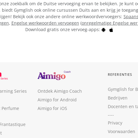
onze zoekbalk om de Duitse vervoeging ervan te bekijken. Je kunt o
 biedt Gymglish ook online cursussen Duits aan en krijg je toegang
rijgen! Bekijk ook onze andere online werkwoordvervoegers:
Spaans
egen
,
Engelse werkwoorden vervoegen
(
onregelmatige Engelse we
Download gratis onze vervoeg-apps:
REFERENTIES
Gymglish for 
arning Series
Ontdek Aimigo Coach
Bedrijven
Aimigo for Android
Docenten en t
t Perfume
Aimigo for iOS
----
Privacy
Frantastique
Voorwaarden
t