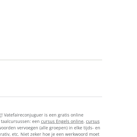
!
! Vatefaireconjuguer is een gratis online
 taalcursussen: een
cursus Engels online
,
cursus
oorden vervoegen (alle groepen) in elke tijds- en
perativ, etc. Niet zeker hoe je een werkwoord moet