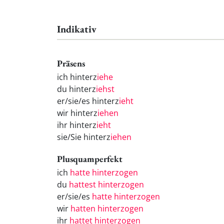
Indikativ
Präsens
ich hinterz
iehe
du hinterz
iehst
er/sie/es hinterz
ieht
wir hinterz
iehen
ihr hinterz
ieht
sie/Sie hinterz
iehen
Plusquamperfekt
ich
hatte hinterzogen
du
hattest hinterzogen
er/sie/es
hatte hinterzogen
wir
hatten hinterzogen
ihr
hattet hinterzogen