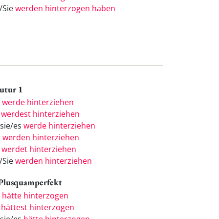
e/Sie
werden hinterzogen haben
Futur 1
h
werde hinterziehen
u
werdest hinterziehen
/sie/es
werde hinterziehen
r
werden hinterziehen
r
werdet hinterziehen
e/Sie
werden hinterziehen
 Plusquamperfekt
h
hätte hinterzogen
u
hättest hinterzogen