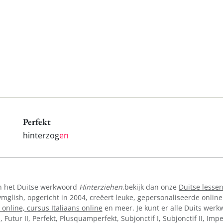
Perfekt
hinterzog
en
an het Duitse werkwoord
Hinterziehen
,bekijk dan onze
Duitse lessen
lish, opgericht in 2004, creëert leuke, gepersonaliseerde online
 online,
cursus Italiaans online
en meer. Je kunt er alle Duits werkw
I, Futur II, Perfekt, Plusquamperfekt, Subjonctif I, Subjonctif II, Im