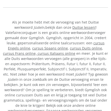
Als je moeite hebt met de vervoeging van het Duitse
werkwoord
Jüdeln
,bekijk dan onze
Duitse lessen!
!
Vatefaireconjuguer is een gratis online werkwoordvervoeger
gemaakt door Gymglish. Gymglish, opgericht in 2004, creëert
leuke, gepersonaliseerde online taalcursussen: een
cursus
Engels online
,
cursus Spaans online
,
cursus Duits online
,
cursus Frans online,
cursus Italiaans online
en meer. Je kunt er
alle Duits werkwoorden vervoegen (alle groepen) in elke tijds-
en aspectvorm: Präteritum, Präsens, Futur I, futur II, Futur II,
Perfekt, Plusquamperfekt, Subjonctif I, Subjonctif II, Imperativ,
etc. Niet zeker hoe je een werkwoord moet
Jüdeln
? Typ gewoon
Jüdeln
in onze zoekbalk om de Duitse vervoeging ervan te
bekijken. Je kunt ook een zin vervoegen, bijvoorbeeld 'leer een
werkwoord!' Om je spelling te verbeteren, biedt Gymglish ook
online cursussen Duits aan en krijg je toegang tot veel Duitse
grammatica, spellings- en vervoegingsregels om de taal onder
de knie te krijgen! Bekijk ook onze andere online
werkwoordvervoegers:
Spaanse werkwoorden vervoegen
,