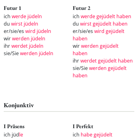
Futur 1
Futur 2
ich
werde jüdeln
ich
werde gejüdelt haben
du
wirst jüdeln
du
wirst gejüdelt haben
er/sie/es
wird jüdeln
er/sie/es
wird gejüdelt
wir
werden jüdeln
haben
ihr
werdet jüdeln
wir
werden gejüdelt
sie/Sie
werden jüdeln
haben
ihr
werdet gejüdelt haben
sie/Sie
werden gejüdelt
haben
Konjunktiv
I Präsens
I Perfekt
ich jüd
le
ich
habe gejüdelt