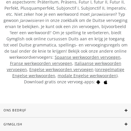
en aspectvorm: Präteritum, Präsens, Futur I, futur II, Futur II,
Perfekt, Plusquamperfekt, Subjonctif I, Subjonctif II, Imperativ,
etc. Niet zeker hoe je een werkwoord moet
Jarowisieren
? Typ
gewoon
Jarowisieren
in onze zoekbalk om de Duitse vervoeging
ervan te bekijken. Je kunt ook een zin vervoegen, bijvoorbeeld
'leer een werkwoord!' Om je spelling te verbeteren, biedt
Gymglish ook online cursussen Duits aan en krijg je toegang
tot veel Duitse grammatica, spellings- en vervoegingsregels om
de taal onder de knie te krijgen! Bekijk ook onze andere online
werkwoordvervoegers:
Spaanse werkwoorden vervoegen
,
Franse werkwoorden vervoegen
,
Italiaanse werkwoorden
vervoegen
,
Engelse werkwoorden vervoegen
(
onregelmatige
Engelse werkwoorden
,
modale Engelse werkwoorden
).
Download gratis onze vervoeg-apps:
ONS BEDRIJF
GYMGLISH