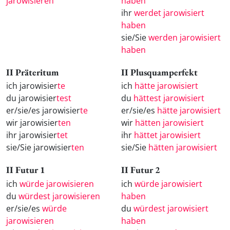
jarowisieren
haben
ihr
werdet jarowisiert
haben
sie/Sie
werden jarowisiert
haben
II Präteritum
II Plusquamperfekt
ich jarowisier
te
ich
hätte jarowisiert
du jarowisier
test
du
hättest jarowisiert
er/sie/es jarowisier
te
er/sie/es
hätte jarowisiert
wir jarowisier
ten
wir
hätten jarowisiert
ihr jarowisier
tet
ihr
hättet jarowisiert
sie/Sie jarowisier
ten
sie/Sie
hätten jarowisiert
II Futur 1
II Futur 2
ich
würde jarowisieren
ich
würde jarowisiert
du
würdest jarowisieren
haben
er/sie/es
würde
du
würdest jarowisiert
jarowisieren
haben