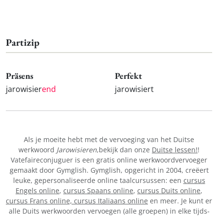
Partizip
Präsens
Perfekt
jarowisier
end
jarowisiert
Als je moeite hebt met de vervoeging van het Duitse
werkwoord
Jarowisieren
,bekijk dan onze
Duitse lessen!
!
Vatefaireconjuguer is een gratis online werkwoordvervoeger
gemaakt door Gymglish. Gymglish, opgericht in 2004, creëert
leuke, gepersonaliseerde online taalcursussen: een
cursus
Engels online
,
cursus Spaans online
,
cursus Duits online
,
cursus Frans online,
cursus Italiaans online
en meer. Je kunt er
alle Duits werkwoorden vervoegen (alle groepen) in elke tijds-