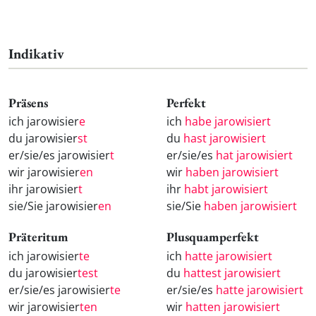
Indikativ
Präsens
Perfekt
ich jarowisier
e
ich
habe jarowisiert
du jarowisier
st
du
hast jarowisiert
er/sie/es jarowisier
t
er/sie/es
hat jarowisiert
wir jarowisier
en
wir
haben jarowisiert
ihr jarowisier
t
ihr
habt jarowisiert
sie/Sie jarowisier
en
sie/Sie
haben jarowisiert
Präteritum
Plusquamperfekt
ich jarowisier
te
ich
hatte jarowisiert
du jarowisier
test
du
hattest jarowisiert
er/sie/es jarowisier
te
er/sie/es
hatte jarowisiert
wir jarowisier
ten
wir
hatten jarowisiert