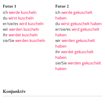
Futur 1
Futur 2
ich
werde kuscheln
ich
werde gekuschelt
du
wirst kuscheln
haben
er/sie/es
wird kuscheln
du
wirst gekuschelt haben
wir
werden kuscheln
er/sie/es
wird gekuschelt
ihr
werdet kuscheln
haben
sie/Sie
werden kuscheln
wir
werden gekuschelt
haben
ihr
werdet gekuschelt
haben
sie/Sie
werden gekuschelt
haben
Konjunktiv