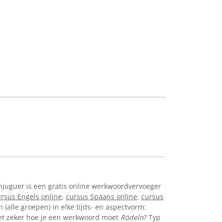
onjuguer is een gratis online werkwoordvervoeger
rsus Engels online
,
cursus Spaans online
,
cursus
(alle groepen) in elke tijds- en aspectvorm:
. Niet zeker hoe je een werkwoord moet
Rödeln
? Typ