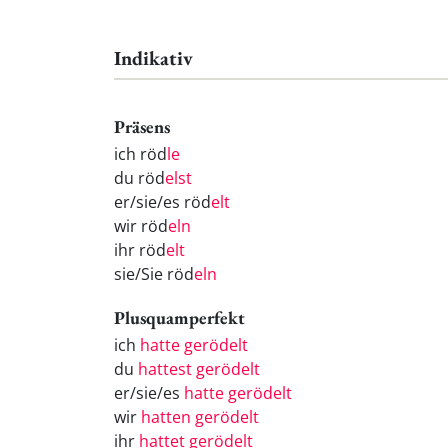
Indikativ
Präsens
ich röd
le
du röd
elst
er/sie/es röd
elt
wir röd
eln
ihr röd
elt
sie/Sie röd
eln
Plusquamperfekt
ich
hatte gerödelt
du
hattest gerödelt
er/sie/es
hatte gerödelt
wir
hatten gerödelt
ihr
hattet gerödelt