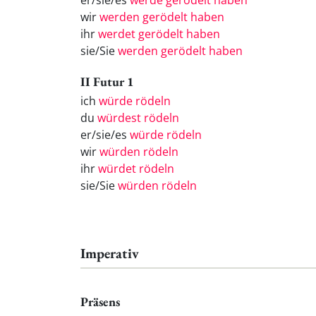
er/sie/es
werde gerödelt haben
wir
werden gerödelt haben
ihr
werdet gerödelt haben
sie/Sie
werden gerödelt haben
II Futur 1
ich
würde rödeln
du
würdest rödeln
er/sie/es
würde rödeln
wir
würden rödeln
ihr
würdet rödeln
sie/Sie
würden rödeln
Imperativ
Präsens