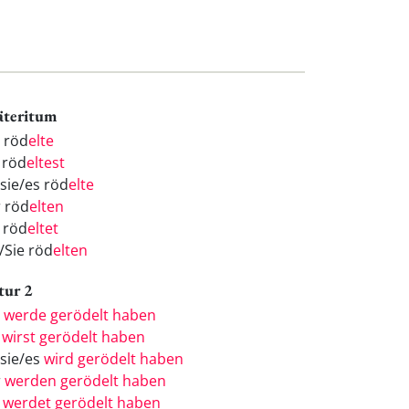
äteritum
h röd
elte
 röd
eltest
/sie/es röd
elte
r röd
elten
r röd
eltet
/Sie röd
elten
tur 2
h
werde gerödelt haben
u
wirst gerödelt haben
/sie/es
wird gerödelt haben
r
werden gerödelt haben
r
werdet gerödelt haben