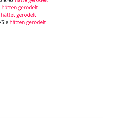
/sie/es
hätte gerödelt
r
hätten gerödelt
r
hättet gerödelt
e/Sie
hätten gerödelt