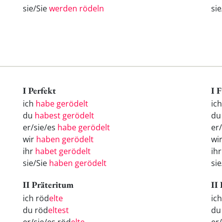
sie/Sie
werden rödeln
si
I Perfekt
I 
ich
habe gerödelt
ic
du
habest gerödelt
d
er/sie/es
habe gerödelt
er
wir
haben gerödelt
wi
ihr
habet gerödelt
ih
sie/Sie
haben gerödelt
si
II Präteritum
II
ich röd
elte
ic
du röd
eltest
d