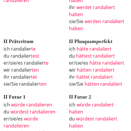
randalieren
haben
ihr
werdet randaliert
haben
sie/Sie
werden randaliert
haben
II Präteritum
II Plusquamperfekt
ich randalier
te
ich
hätte randaliert
du randalier
test
du
hättest randaliert
er/sie/es randalier
te
er/sie/es
hätte randaliert
wir randalier
ten
wir
hätten randaliert
ihr randalier
tet
ihr
hättet randaliert
sie/Sie randalier
ten
sie/Sie
hätten randaliert
II Futur 1
II Futur 2
ich
würde randalieren
ich
würde randaliert
du
würdest randalieren
haben
er/sie/es
würde
du
würdest randaliert
randalieren
haben