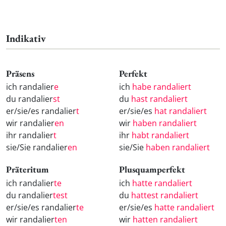
Indikativ
Präsens
Perfekt
ich randalier
e
ich
habe randaliert
du randalier
st
du
hast randaliert
er/sie/es randalier
t
er/sie/es
hat randaliert
wir randalier
en
wir
haben randaliert
ihr randalier
t
ihr
habt randaliert
sie/Sie randalier
en
sie/Sie
haben randaliert
Präteritum
Plusquamperfekt
ich randalier
te
ich
hatte randaliert
du randalier
test
du
hattest randaliert
er/sie/es randalier
te
er/sie/es
hatte randaliert
wir randalier
ten
wir
hatten randaliert