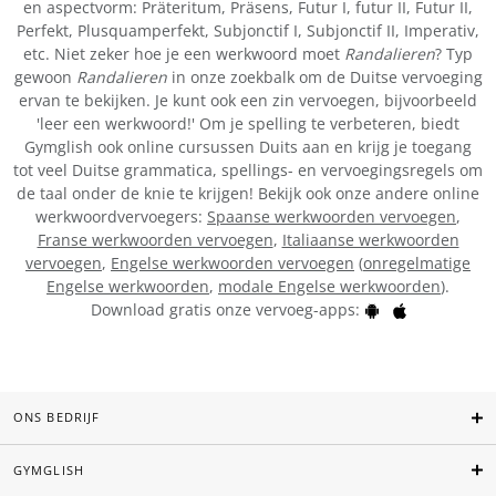
en aspectvorm: Präteritum, Präsens, Futur I, futur II, Futur II,
Perfekt, Plusquamperfekt, Subjonctif I, Subjonctif II, Imperativ,
etc. Niet zeker hoe je een werkwoord moet
Randalieren
? Typ
gewoon
Randalieren
in onze zoekbalk om de Duitse vervoeging
ervan te bekijken. Je kunt ook een zin vervoegen, bijvoorbeeld
'leer een werkwoord!' Om je spelling te verbeteren, biedt
Gymglish ook online cursussen Duits aan en krijg je toegang
tot veel Duitse grammatica, spellings- en vervoegingsregels om
de taal onder de knie te krijgen! Bekijk ook onze andere online
werkwoordvervoegers:
Spaanse werkwoorden vervoegen
,
Franse werkwoorden vervoegen
,
Italiaanse werkwoorden
vervoegen
,
Engelse werkwoorden vervoegen
(
onregelmatige
Engelse werkwoorden
,
modale Engelse werkwoorden
).
Download gratis onze vervoeg-apps:
ONS BEDRIJF
GYMGLISH