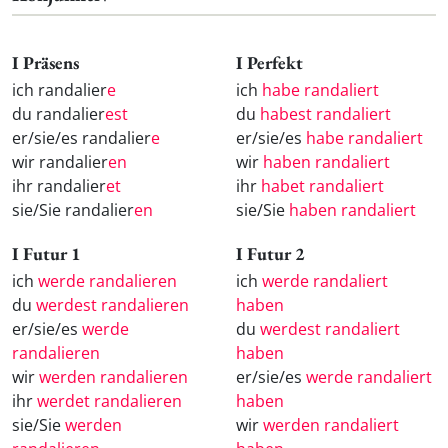
I Präsens
I Perfekt
ich randalier
e
ich
habe randaliert
du randalier
est
du
habest randaliert
er/sie/es randalier
e
er/sie/es
habe randaliert
wir randalier
en
wir
haben randaliert
ihr randalier
et
ihr
habet randaliert
sie/Sie randalier
en
sie/Sie
haben randaliert
I Futur 1
I Futur 2
ich
werde randalieren
ich
werde randaliert
du
werdest randalieren
haben
er/sie/es
werde
du
werdest randaliert
randalieren
haben
wir
werden randalieren
er/sie/es
werde randaliert
ihr
werdet randalieren
haben
sie/Sie
werden
wir
werden randaliert