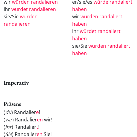
wir
würden randalieren
er/sie/es
würde randaliert
ihr
würdet randalieren
haben
sie/Sie
würden
wir
würden randaliert
randalieren
haben
ihr
würdet randaliert
haben
sie/Sie
würden randaliert
haben
Imperativ
Präsens
(
du
) Randalier
e
!
(
wir
) Randalier
en
wir!
(
ihr
) Randalier
t
!
(
Sie
) Randalier
en
Sie!