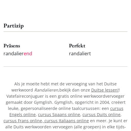
Partizip
Präsens
Perfekt
randalier
end
randaliert
Als je moeite hebt met de vervoeging van het Duitse
werkwoord
Randalieren
,bekijk dan onze
Duitse lessen!
!
Vatefaireconjuguer is een gratis online werkwoordvervoeger
gemaakt door Gymglish. Gymglish, opgericht in 2004, creëert
leuke, gepersonaliseerde online taalcursussen: een
cursus
Engels online
,
cursus Spaans online
,
cursus Duits online
,
cursus Frans online,
cursus Italiaans online
en meer. Je kunt er
alle Duits werkwoorden vervoegen (alle groepen) in elke tijds-