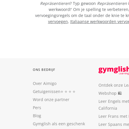
Repräsentieren
? Typ gewoon
Repräsentieren
i
werkwoord!' Om je spelling te verbeteren,
vervoegingsregels om de taal onder de knie te k
vervoegen
,
Italiaanse werkwoorden vervo
ONS BEDRIJF
Over Aimigo
Ontdek onze Le
Getuigenissen
⭐️ ⭐️ ⭐️ ⭐️
Webshop 🛍
Word onze partner
Leer Engels me
Pers
California
Blog
Leer Frans met 
Gymglish als een geschenk
Leer Spaans me