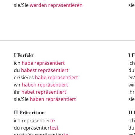
sie/Sie
werden repräsentieren
si
I Perfekt
I 
ich
habe repräsentiert
ic
du
habest repräsentiert
d
er/sie/es
habe repräsentiert
er
wir
haben repräsentiert
wi
ihr
habet repräsentiert
ih
sie/Sie
haben repräsentiert
si
II Präteritum
II
ich repräsentier
te
ic
du repräsentier
test
d