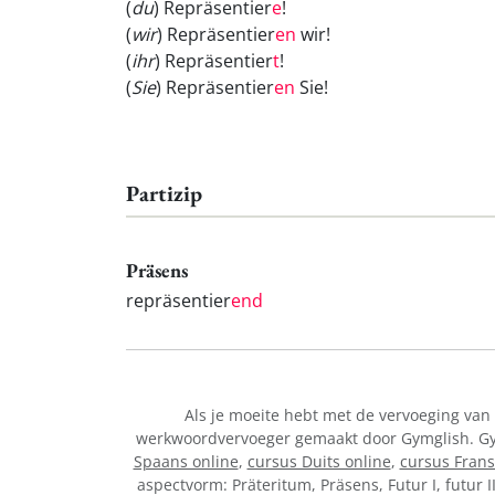
(
du
) Repräsentier
e
!
(
wir
) Repräsentier
en
wir!
(
ihr
) Repräsentier
t
!
(
Sie
) Repräsentier
en
Sie!
Partizip
Präsens
repräsentier
end
Als je moeite hebt met de vervoeging va
werkwoordvervoeger gemaakt door Gymglish. Gymg
Spaans online
,
cursus Duits online
,
cursus Frans
aspectvorm: Präteritum, Präsens, Futur I, futur I