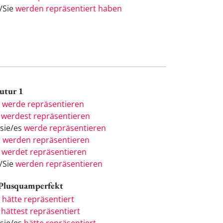
e/Sie
werden repräsentiert haben
Futur 1
h
werde repräsentieren
u
werdest repräsentieren
/sie/es
werde repräsentieren
r
werden repräsentieren
r
werdet repräsentieren
e/Sie
werden repräsentieren
 Plusquamperfekt
h
hätte repräsentiert
u
hättest repräsentiert