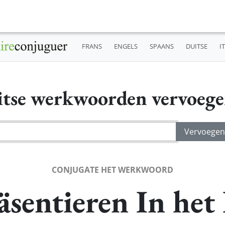
FRANS
ENGELS
SPAANS
DUITSE
I
tse werkwoorden vervoeg
CONJUGATE HET WERKWOORD
sentieren In het