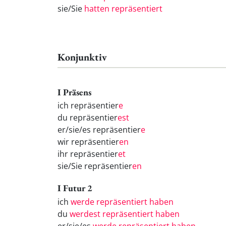
sie/Sie
hatten repräsentiert
Konjunktiv
I Präsens
ich repräsentier
e
du repräsentier
est
er/sie/es repräsentier
e
wir repräsentier
en
ihr repräsentier
et
sie/Sie repräsentier
en
I Futur 2
ich
werde repräsentiert haben
du
werdest repräsentiert haben