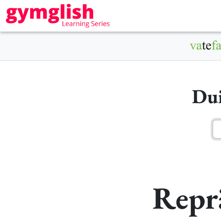
Dui
Reprä