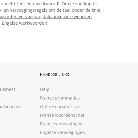
orbeeld 'leer een werkwoord!' Om je spelling te
gs- en vervoegingsregels om de taal onder de knie
kwoorden vervoegen
,
Italiaanse werkwoorden
 Engelse werkwoorden
).
HANDIGE LINKS
Business
Help
Franse grammatica
aalscholen
Online cursus Frans
Franse woordenschat
Franse vervoegingen
Engelse vervoegingen