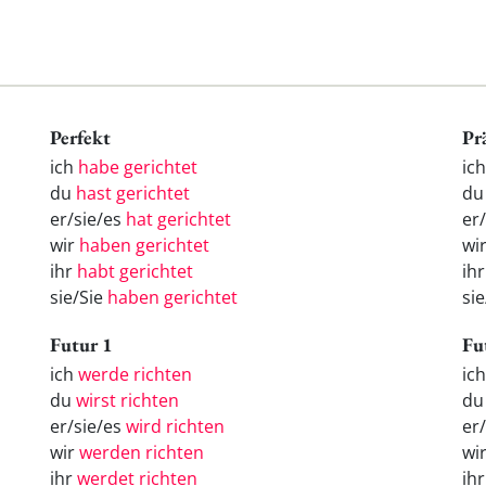
Perfekt
Pr
ich
habe gerichtet
ich
du
hast gerichtet
du
er/sie/es
hat gerichtet
er/
wir
haben gerichtet
wir
ihr
habt gerichtet
ihr
sie/Sie
haben gerichtet
sie
Futur 1
Fu
ich
werde richten
ic
du
wirst richten
d
er/sie/es
wird richten
er
wir
werden richten
wi
ihr
werdet richten
ih