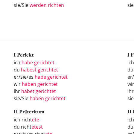
sie/Sie
werden richten
si
I Perfekt
I 
ich
habe gerichtet
ic
du
habest gerichtet
d
er/sie/es
habe gerichtet
er
wir
haben gerichtet
wi
ihr
habet gerichtet
ih
sie/Sie
haben gerichtet
si
II Präteritum
II
ich richt
ete
ic
du richt
etest
d