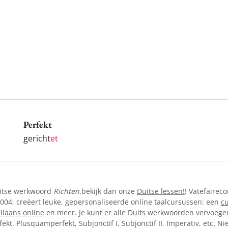
Perfekt
gericht
et
uitse werkwoord
Richten
,bekijk dan onze
Duitse lessen!
! Vatefairec
004, creëert leuke, gepersonaliseerde online taalcursussen: een
cu
aliaans online
en meer. Je kunt er alle Duits werkwoorden vervoegen 
Perfekt, Plusquamperfekt, Subjonctif I, Subjonctif II, Imperativ, etc