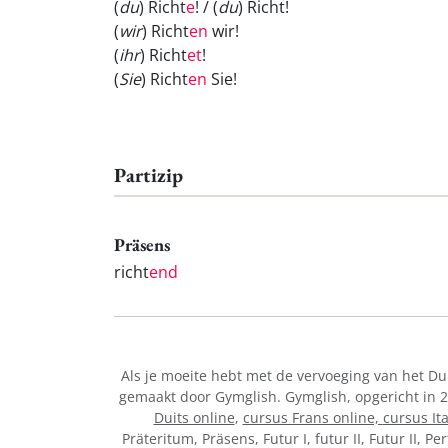
(
du
) Richt
e
! / (
du
) Richt
!
(
wir
) Richt
en
wir!
(
ihr
) Richt
et
!
(
Sie
) Richt
en
Sie!
Partizip
Präsens
richt
end
Als je moeite hebt met de vervoeging van het D
gemaakt door Gymglish. Gymglish, opgericht in 2
Duits online
,
cursus Frans online,
cursus It
Präteritum, Präsens, Futur I, futur II, Futur II, 