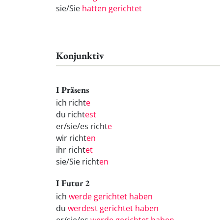
sie/Sie
hatten gerichtet
Konjunktiv
I Präsens
ich richt
e
du richt
est
er/sie/es richt
e
wir richt
en
ihr richt
et
sie/Sie richt
en
I Futur 2
ich
werde gerichtet haben
du
werdest gerichtet haben