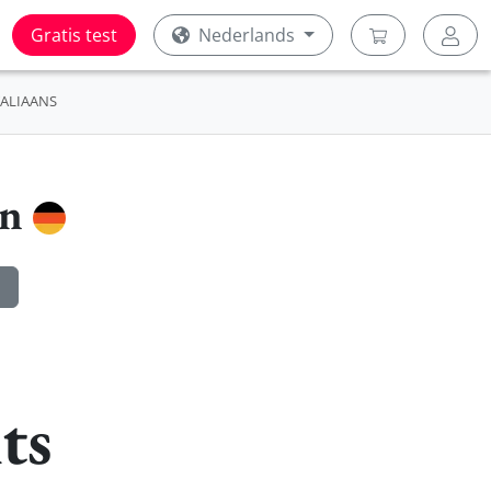
Gratis test
Nederlands
TALIAANS
en
ts