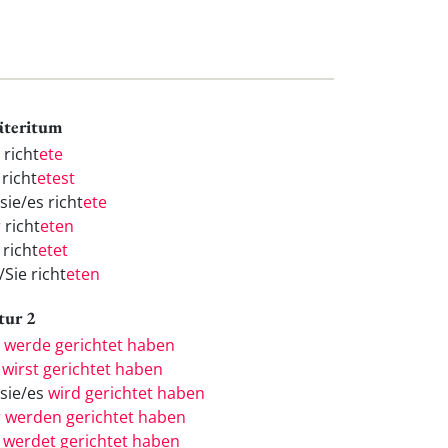
äteritum
 richt
ete
 richt
etest
sie/es richt
ete
 richt
eten
 richt
etet
/Sie richt
eten
tur 2
h
werde gerichtet haben
u
wirst gerichtet haben
/sie/es
wird gerichtet haben
r
werden gerichtet haben
r
werdet gerichtet haben