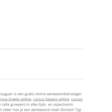
onjuguer is een gratis online werkwoordvervoeger
rsus Engels online
,
cursus Spaans online
,
cursus
(alle groepen) in elke tijds- en aspectvorm:
. Niet zeker hoe je een werkwoord moet
Richten
? Typ