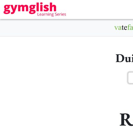
Dui
R