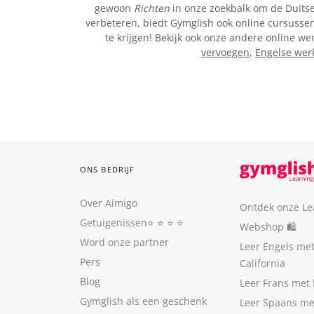
gewoon
Richten
in onze zoekbalk om de Duitse 
verbeteren, biedt Gymglish ook online cursussen 
te krijgen! Bekijk ook onze andere online 
vervoegen
,
Engelse wer
ONS BEDRIJF
Over Aimigo
Ontdek onze Le
Getuigenissen
⭐️ ⭐️ ⭐️ ⭐️
Webshop 🛍
Word onze partner
Leer Engels me
Pers
California
Blog
Leer Frans met 
Gymglish als een geschenk
Leer Spaans me