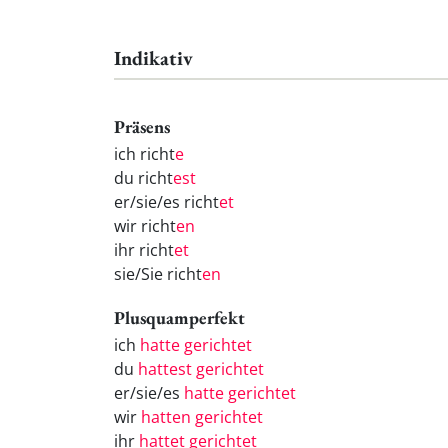
Indikativ
Präsens
ich richt
e
du richt
est
er/sie/es richt
et
wir richt
en
ihr richt
et
sie/Sie richt
en
Plusquamperfekt
ich
hatte gerichtet
du
hattest gerichtet
er/sie/es
hatte gerichtet
wir
hatten gerichtet
ihr
hattet gerichtet