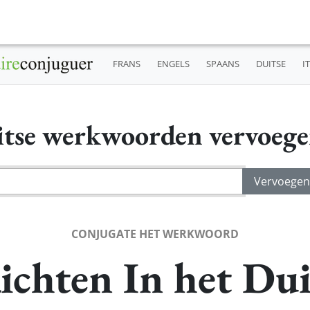
FRANS
ENGELS
SPAANS
DUITSE
I
tse werkwoorden vervoeg
CONJUGATE HET WERKWOORD
ichten In het Dui