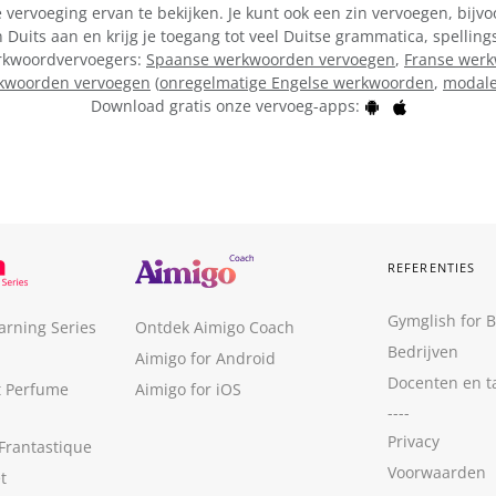
vervoeging ervan te bekijken. Je kunt ook een zin vervoegen, bijvo
Duits aan en krijg je toegang tot veel Duitse grammatica, spellin
werkwoordvervoegers:
Spaanse werkwoorden vervoegen
,
Franse wer
kwoorden vervoegen
(
onregelmatige Engelse werkwoorden
,
modale
Download gratis onze vervoeg-apps:
REFERENTIES
Gymglish for 
arning Series
Ontdek Aimigo Coach
Bedrijven
Aimigo for Android
Docenten en t
t Perfume
Aimigo for iOS
----
Privacy
Frantastique
Voorwaarden
t