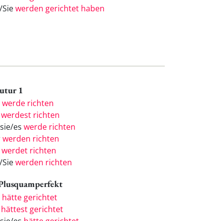
e/Sie
werden gerichtet haben
Futur 1
h
werde richten
u
werdest richten
/sie/es
werde richten
r
werden richten
r
werdet richten
e/Sie
werden richten
 Plusquamperfekt
h
hätte gerichtet
u
hättest gerichtet