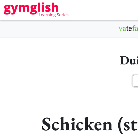
Dui
Schicken (s