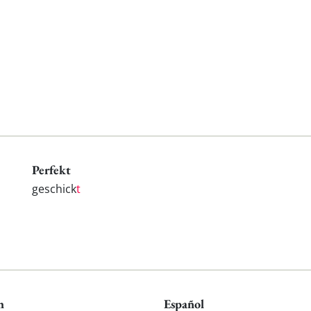
Perfekt
geschick
t
h
Español