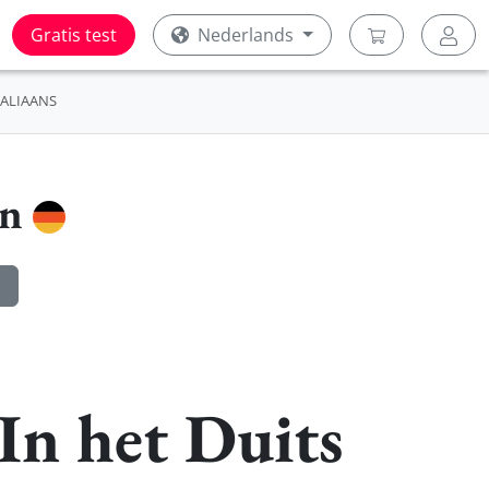
Gratis test
Nederlands
TALIAANS
en
In het Duits