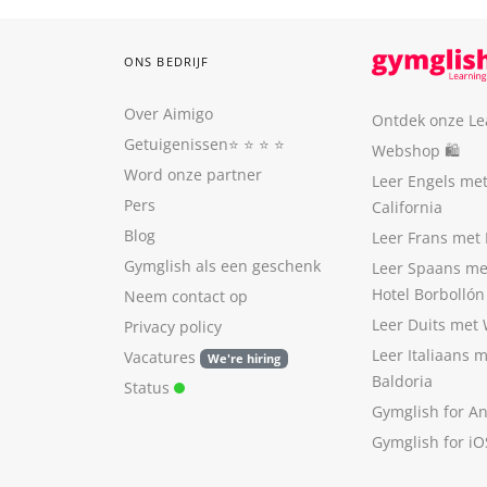
ONS BEDRIJF
Over Aimigo
Ontdek onze Le
Getuigenissen
⭐️ ⭐️ ⭐️ ⭐️
Webshop 🛍
Word onze partner
Leer Engels me
Pers
California
Blog
Leer Frans met 
Gymglish als een geschenk
Leer Spaans me
Hotel Borbollón
Neem contact op
Leer Duits met
Privacy policy
Leer Italiaans 
Vacatures
We're hiring
Baldoria
Status
Gymglish for A
Gymglish for iO