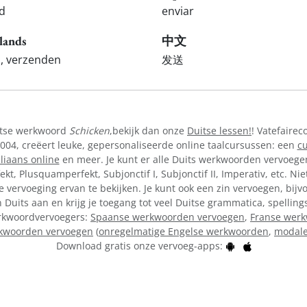
d
enviar
lands
中文
, verzenden
发送
uitse werkwoord
Schicken
,bekijk dan onze
Duitse lessen!
! Vatefaire
004, creëert leuke, gepersonaliseerde online taalcursussen: een
cu
aliaans online
en meer. Je kunt er alle Duits werkwoorden vervoegen 
erfekt, Plusquamperfekt, Subjonctif I, Subjonctif II, Imperativ, etc.
 vervoeging ervan te bekijken. Je kunt ook een zin vervoegen, bijvo
Duits aan en krijg je toegang tot veel Duitse grammatica, spellin
werkwoordvervoegers:
Spaanse werkwoorden vervoegen
,
Franse wer
kwoorden vervoegen
(
onregelmatige Engelse werkwoorden
,
modale
Download gratis onze vervoeg-apps: