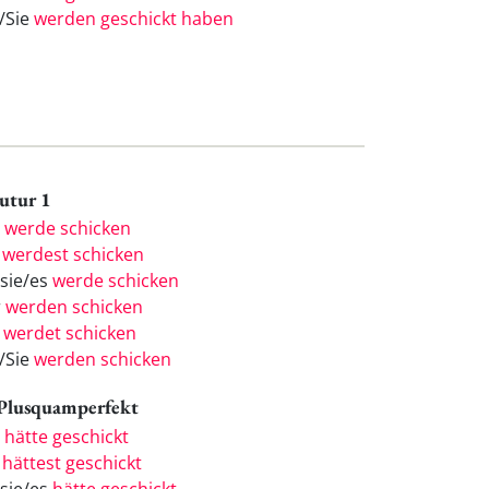
e/Sie
werden geschickt haben
Futur 1
h
werde schicken
u
werdest schicken
/sie/es
werde schicken
r
werden schicken
r
werdet schicken
e/Sie
werden schicken
 Plusquamperfekt
h
hätte geschickt
u
hättest geschickt