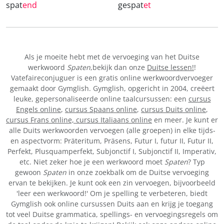
spat
end
gespat
et
Als je moeite hebt met de vervoeging van het Duitse
werkwoord
Spaten
,bekijk dan onze
Duitse lessen!
!
Vatefaireconjuguer is een gratis online werkwoordvervoeger
gemaakt door Gymglish. Gymglish, opgericht in 2004, creëert
leuke, gepersonaliseerde online taalcursussen: een
cursus
Engels online
,
cursus Spaans online
,
cursus Duits online
,
cursus Frans online,
cursus Italiaans online
en meer. Je kunt er
alle Duits werkwoorden vervoegen (alle groepen) in elke tijds-
en aspectvorm: Präteritum, Präsens, Futur I, futur II, Futur II,
Perfekt, Plusquamperfekt, Subjonctif I, Subjonctif II, Imperativ,
etc. Niet zeker hoe je een werkwoord moet
Spaten
? Typ
gewoon
Spaten
in onze zoekbalk om de Duitse vervoeging
ervan te bekijken. Je kunt ook een zin vervoegen, bijvoorbeeld
'leer een werkwoord!' Om je spelling te verbeteren, biedt
Gymglish ook online cursussen Duits aan en krijg je toegang
tot veel Duitse grammatica, spellings- en vervoegingsregels om