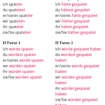
ich spat
ete
ich
hätte gespatet
du spat
etest
du
hättest gespatet
er/sie/es spat
ete
er/sie/es
hätte gespatet
wir spat
eten
wir
hätten gespatet
ihr spat
etet
ihr
hättet gespatet
sie/Sie spat
eten
sie/Sie
hätten gespatet
II Futur 1
II Futur 2
ich
würde spaten
ich
würde gespatet haben
du
würdest spaten
du
würdest gespatet
er/sie/es
würde spaten
haben
wir
würden spaten
er/sie/es
würde gespatet
ihr
würdet spaten
haben
sie/Sie
würden spaten
wir
würden gespatet
haben
ihr
würdet gespatet
haben
sie/Sie
würden gespatet