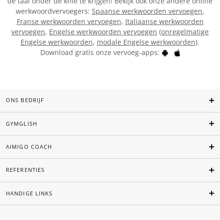
de taal onder de knie te krijgen! Bekijk ook onze andere online
werkwoordvervoegers:
Spaanse werkwoorden vervoegen
,
Franse werkwoorden vervoegen
,
Italiaanse werkwoorden
vervoegen
,
Engelse werkwoorden vervoegen
(
onregelmatige
Engelse werkwoorden
,
modale Engelse werkwoorden
).
Download gratis onze vervoeg-apps:
ONS BEDRIJF
GYMGLISH
AIMIGO COACH
REFERENTIES
HANDIGE LINKS