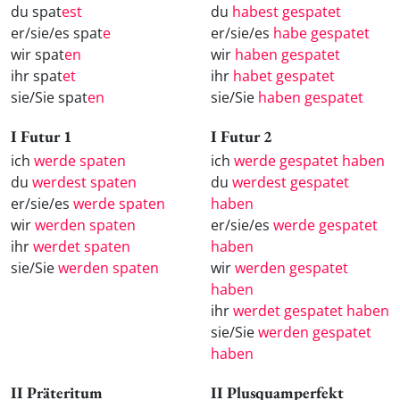
du spat
est
du
habest gespatet
er/sie/es spat
e
er/sie/es
habe gespatet
wir spat
en
wir
haben gespatet
ihr spat
et
ihr
habet gespatet
sie/Sie spat
en
sie/Sie
haben gespatet
I Futur 1
I Futur 2
ich
werde spaten
ich
werde gespatet haben
du
werdest spaten
du
werdest gespatet
er/sie/es
werde spaten
haben
wir
werden spaten
er/sie/es
werde gespatet
ihr
werdet spaten
haben
sie/Sie
werden spaten
wir
werden gespatet
haben
ihr
werdet gespatet haben
sie/Sie
werden gespatet
haben
II Präteritum
II Plusquamperfekt