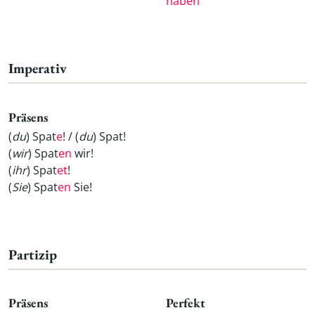
haben
Imperativ
Präsens
(
du
) Spat
e
! / (
du
) Spat
!
(
wir
) Spat
en
wir!
(
ihr
) Spat
et
!
(
Sie
) Spat
en
Sie!
Partizip
Präsens
Perfekt