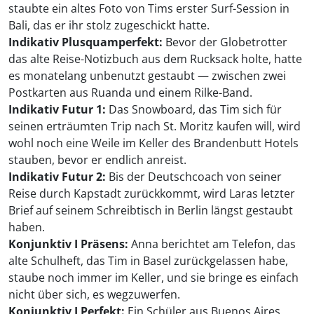
staubte ein altes Foto von Tims erster Surf-Session in
Bali, das er ihr stolz zugeschickt hatte.
Indikativ Plusquamperfekt:
Bevor der Globetrotter
das alte Reise-Notizbuch aus dem Rucksack holte, hatte
es monatelang unbenutzt gestaubt — zwischen zwei
Postkarten aus Ruanda und einem Rilke-Band.
Indikativ Futur 1:
Das Snowboard, das Tim sich für
seinen erträumten Trip nach St. Moritz kaufen will, wird
wohl noch eine Weile im Keller des Brandenbutt Hotels
stauben, bevor er endlich anreist.
Indikativ Futur 2:
Bis der Deutschcoach von seiner
Reise durch Kapstadt zurückkommt, wird Laras letzter
Brief auf seinem Schreibtisch in Berlin längst gestaubt
haben.
Konjunktiv I Präsens:
Anna berichtet am Telefon, das
alte Schulheft, das Tim in Basel zurückgelassen habe,
staube noch immer im Keller, und sie bringe es einfach
nicht über sich, es wegzuwerfen.
Konjunktiv I Perfekt:
Ein Schüler aus Buenos Aires