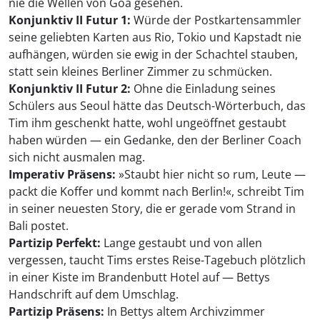
nie die Wellen von Goa gesehen.
Konjunktiv II Futur 1:
Würde der Postkartensammler
seine geliebten Karten aus Rio, Tokio und Kapstadt nie
aufhängen, würden sie ewig in der Schachtel stauben,
statt sein kleines Berliner Zimmer zu schmücken.
Konjunktiv II Futur 2:
Ohne die Einladung seines
Schülers aus Seoul hätte das Deutsch-Wörterbuch, das
Tim ihm geschenkt hatte, wohl ungeöffnet gestaubt
haben würden — ein Gedanke, den der Berliner Coach
sich nicht ausmalen mag.
Imperativ Präsens:
»Staubt hier nicht so rum, Leute —
packt die Koffer und kommt nach Berlin!«, schreibt Tim
in seiner neuesten Story, die er gerade vom Strand in
Bali postet.
Partizip Perfekt:
Lange gestaubt und von allen
vergessen, taucht Tims erstes Reise-Tagebuch plötzlich
in einer Kiste im Brandenbutt Hotel auf — Bettys
Handschrift auf dem Umschlag.
Partizip Präsens:
In Bettys altem Archivzimmer