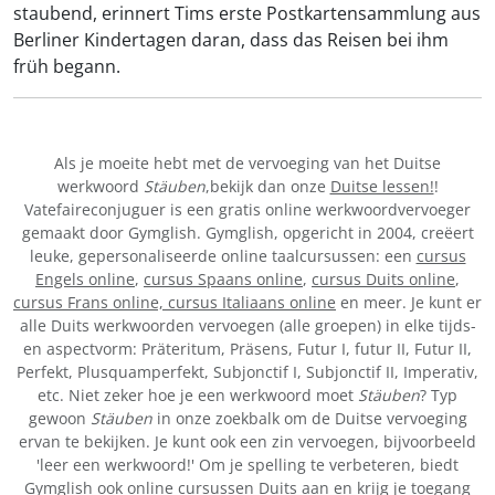
staubend, erinnert Tims erste Postkartensammlung aus
Berliner Kindertagen daran, dass das Reisen bei ihm
früh begann.
Als je moeite hebt met de vervoeging van het Duitse
werkwoord
Stäuben
,bekijk dan onze
Duitse lessen!
!
Vatefaireconjuguer is een gratis online werkwoordvervoeger
gemaakt door Gymglish. Gymglish, opgericht in 2004, creëert
leuke, gepersonaliseerde online taalcursussen: een
cursus
Engels online
,
cursus Spaans online
,
cursus Duits online
,
cursus Frans online,
cursus Italiaans online
en meer. Je kunt er
alle Duits werkwoorden vervoegen (alle groepen) in elke tijds-
en aspectvorm: Präteritum, Präsens, Futur I, futur II, Futur II,
Perfekt, Plusquamperfekt, Subjonctif I, Subjonctif II, Imperativ,
etc. Niet zeker hoe je een werkwoord moet
Stäuben
? Typ
gewoon
Stäuben
in onze zoekbalk om de Duitse vervoeging
ervan te bekijken. Je kunt ook een zin vervoegen, bijvoorbeeld
'leer een werkwoord!' Om je spelling te verbeteren, biedt
Gymglish ook online cursussen Duits aan en krijg je toegang