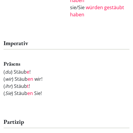
haben
sie/Sie
würden gestäubt
haben
Imperativ
Präsens
(
du
) Stäub
e
!
(
wir
) Stäub
en
wir!
(
ihr
) Stäub
t
!
(
Sie
) Stäub
en
Sie!
Partizip