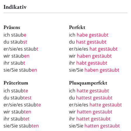
Indikativ
Präsens
Perfekt
ich stäub
e
ich
habe gestäubt
du stäub
st
du
hast gestäubt
er/sie/es stäub
t
er/sie/es
hat gestäubt
wir stäub
en
wir
haben gestäubt
ihr stäub
t
ihr
habt gestäubt
sie/Sie stäub
en
sie/Sie
haben gestäubt
Präteritum
Plusquamperfekt
ich stäub
te
ich
hatte gestäubt
du stäub
test
du
hattest gestäubt
er/sie/es stäub
te
er/sie/es
hatte gestäubt
wir stäub
ten
wir
hatten gestäubt
ihr stäub
tet
ihr
hattet gestäubt
sie/Sie stäub
ten
sie/Sie
hatten gestäubt