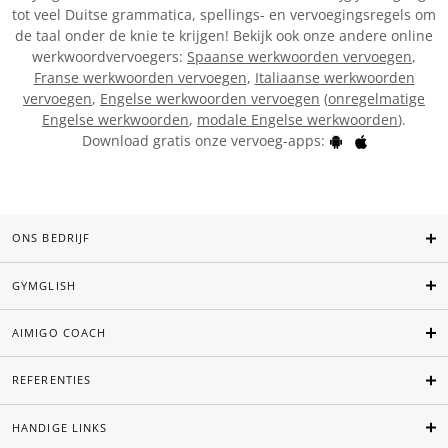
tot veel Duitse grammatica, spellings- en vervoegingsregels om
de taal onder de knie te krijgen! Bekijk ook onze andere online
werkwoordvervoegers:
Spaanse werkwoorden vervoegen
,
Franse werkwoorden vervoegen
,
Italiaanse werkwoorden
vervoegen
,
Engelse werkwoorden vervoegen
(
onregelmatige
Engelse werkwoorden
,
modale Engelse werkwoorden
).
Download gratis onze vervoeg-apps:
ONS BEDRIJF
GYMGLISH
AIMIGO COACH
REFERENTIES
HANDIGE LINKS