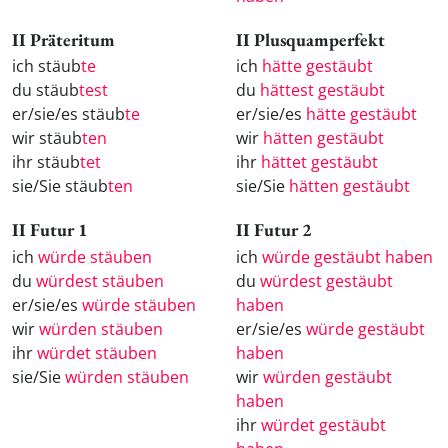
II Präteritum
II Plusquamperfekt
ich stäub
te
ich
hätte gestäubt
du stäub
test
du
hättest gestäubt
er/sie/es stäub
te
er/sie/es
hätte gestäubt
wir stäub
ten
wir
hätten gestäubt
ihr stäub
tet
ihr
hättet gestäubt
sie/Sie stäub
ten
sie/Sie
hätten gestäubt
II Futur 1
II Futur 2
ich
würde stäuben
ich
würde gestäubt haben
du
würdest stäuben
du
würdest gestäubt
er/sie/es
würde stäuben
haben
wir
würden stäuben
er/sie/es
würde gestäubt
ihr
würdet stäuben
haben
sie/Sie
würden stäuben
wir
würden gestäubt
haben
ihr
würdet gestäubt