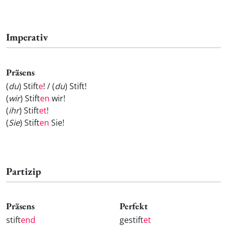
Imperativ
Präsens
(
du
) Stift
e
! / (
du
) Stift
!
(
wir
) Stift
en
wir!
(
ihr
) Stift
et
!
(
Sie
) Stift
en
Sie!
Partizip
Präsens
Perfekt
stift
end
gestift
et