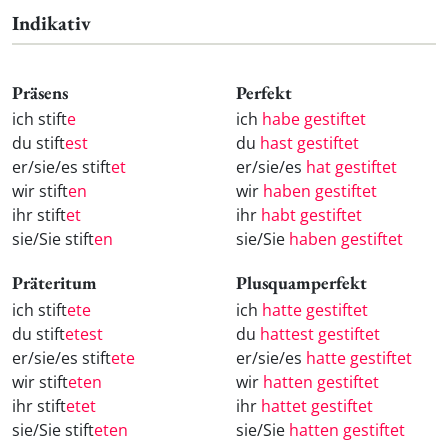
Indikativ
Präsens
Perfekt
ich stift
e
ich
habe gestiftet
du stift
est
du
hast gestiftet
er/sie/es stift
et
er/sie/es
hat gestiftet
wir stift
en
wir
haben gestiftet
ihr stift
et
ihr
habt gestiftet
sie/Sie stift
en
sie/Sie
haben gestiftet
Präteritum
Plusquamperfekt
ich stift
ete
ich
hatte gestiftet
du stift
etest
du
hattest gestiftet
er/sie/es stift
ete
er/sie/es
hatte gestiftet
wir stift
eten
wir
hatten gestiftet
ihr stift
etet
ihr
hattet gestiftet
sie/Sie stift
eten
sie/Sie
hatten gestiftet