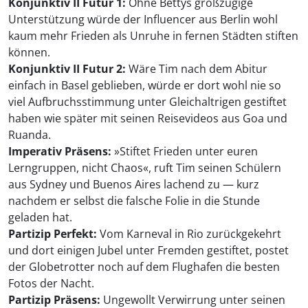
Konjunktiv II Futur 1:
Ohne Bettys großzügige
Unterstützung würde der Influencer aus Berlin wohl
kaum mehr Frieden als Unruhe in fernen Städten stiften
können.
Konjunktiv II Futur 2:
Wäre Tim nach dem Abitur
einfach in Basel geblieben, würde er dort wohl nie so
viel Aufbruchsstimmung unter Gleichaltrigen gestiftet
haben wie später mit seinen Reisevideos aus Goa und
Ruanda.
Imperativ Präsens:
»Stiftet Frieden unter euren
Lerngruppen, nicht Chaos«, ruft Tim seinen Schülern
aus Sydney und Buenos Aires lachend zu — kurz
nachdem er selbst die falsche Folie in die Stunde
geladen hat.
Partizip Perfekt:
Vom Karneval in Rio zurückgekehrt
und dort einigen Jubel unter Fremden gestiftet, postet
der Globetrotter noch auf dem Flughafen die besten
Fotos der Nacht.
Partizip Präsens:
Ungewollt Verwirrung unter seinen