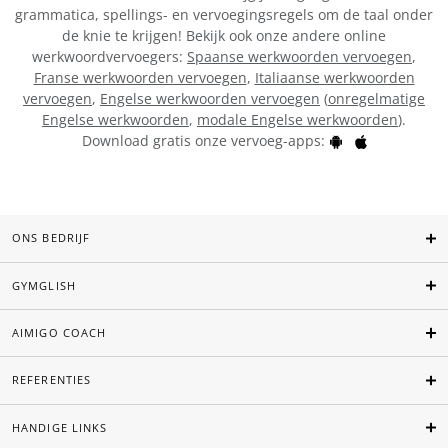
grammatica, spellings- en vervoegingsregels om de taal onder
de knie te krijgen! Bekijk ook onze andere online
werkwoordvervoegers:
Spaanse werkwoorden vervoegen
,
Franse werkwoorden vervoegen
,
Italiaanse werkwoorden
vervoegen
,
Engelse werkwoorden vervoegen
(
onregelmatige
Engelse werkwoorden
,
modale Engelse werkwoorden
).
Download gratis onze vervoeg-apps:
ONS BEDRIJF
GYMGLISH
AIMIGO COACH
REFERENTIES
HANDIGE LINKS