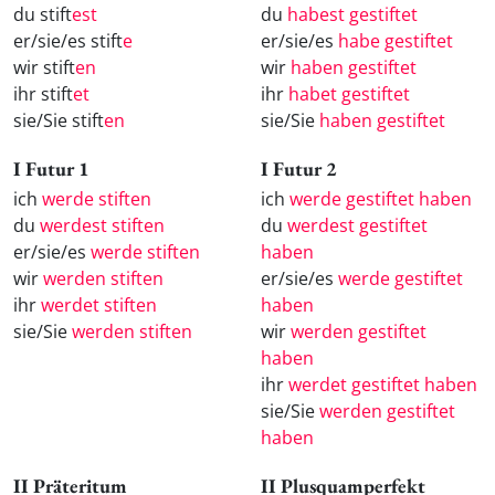
du stift
est
du
habest gestiftet
er/sie/es stift
e
er/sie/es
habe gestiftet
wir stift
en
wir
haben gestiftet
ihr stift
et
ihr
habet gestiftet
sie/Sie stift
en
sie/Sie
haben gestiftet
I Futur 1
I Futur 2
ich
werde stiften
ich
werde gestiftet haben
du
werdest stiften
du
werdest gestiftet
er/sie/es
werde stiften
haben
wir
werden stiften
er/sie/es
werde gestiftet
ihr
werdet stiften
haben
sie/Sie
werden stiften
wir
werden gestiftet
haben
ihr
werdet gestiftet haben
sie/Sie
werden gestiftet
haben
II Präteritum
II Plusquamperfekt