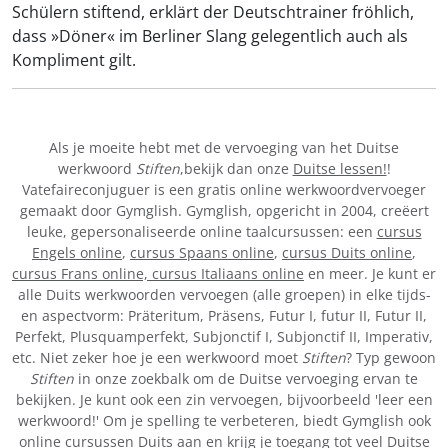
Schülern stiftend, erklärt der Deutschtrainer fröhlich,
dass »Döner« im Berliner Slang gelegentlich auch als
Kompliment gilt.
Als je moeite hebt met de vervoeging van het Duitse
werkwoord
Stiften
,bekijk dan onze
Duitse lessen!
!
Vatefaireconjuguer is een gratis online werkwoordvervoeger
gemaakt door Gymglish. Gymglish, opgericht in 2004, creëert
leuke, gepersonaliseerde online taalcursussen: een
cursus
Engels online
,
cursus Spaans online
,
cursus Duits online
,
cursus Frans online,
cursus Italiaans online
en meer. Je kunt er
alle Duits werkwoorden vervoegen (alle groepen) in elke tijds-
en aspectvorm: Präteritum, Präsens, Futur I, futur II, Futur II,
Perfekt, Plusquamperfekt, Subjonctif I, Subjonctif II, Imperativ,
etc. Niet zeker hoe je een werkwoord moet
Stiften
? Typ gewoon
Stiften
in onze zoekbalk om de Duitse vervoeging ervan te
bekijken. Je kunt ook een zin vervoegen, bijvoorbeeld 'leer een
werkwoord!' Om je spelling te verbeteren, biedt Gymglish ook
online cursussen Duits aan en krijg je toegang tot veel Duitse