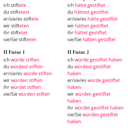
ich stift
ete
ich
hätte gestiftet
du stift
etest
du
hättest gestiftet
er/sie/es stift
ete
er/sie/es
hätte gestiftet
wir stift
eten
wir
hätten gestiftet
ihr stift
etet
ihr
hättet gestiftet
sie/Sie stift
eten
sie/Sie
hätten gestiftet
II Futur 1
II Futur 2
ich
würde stiften
ich
würde gestiftet haben
du
würdest stiften
du
würdest gestiftet
er/sie/es
würde stiften
haben
wir
würden stiften
er/sie/es
würde gestiftet
ihr
würdet stiften
haben
sie/Sie
würden stiften
wir
würden gestiftet
haben
ihr
würdet gestiftet haben
sie/Sie
würden gestiftet
haben