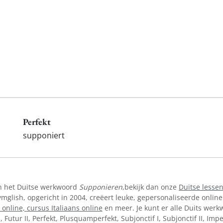
Perfekt
supponiert
an het Duitse werkwoord
Supponieren
,bekijk dan onze
Duitse lessen
lish, opgericht in 2004, creëert leuke, gepersonaliseerde online
 online,
cursus Italiaans online
en meer. Je kunt er alle Duits werkw
I, Futur II, Perfekt, Plusquamperfekt, Subjonctif I, Subjonctif II, Im