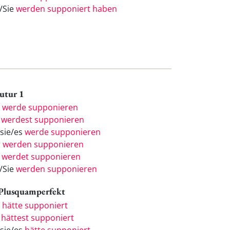
e/Sie
werden supponiert haben
Futur 1
h
werde supponieren
u
werdest supponieren
/sie/es
werde supponieren
r
werden supponieren
r
werdet supponieren
e/Sie
werden supponieren
 Plusquamperfekt
h
hätte supponiert
u
hättest supponiert