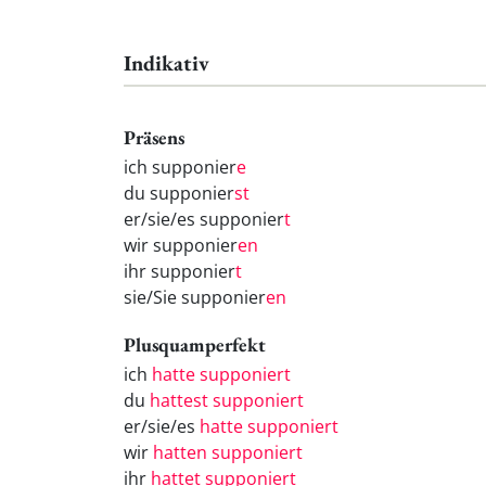
Indikativ
Präsens
ich supponier
e
du supponier
st
er/sie/es supponier
t
wir supponier
en
ihr supponier
t
sie/Sie supponier
en
Plusquamperfekt
ich
hatte supponiert
du
hattest supponiert
er/sie/es
hatte supponiert
wir
hatten supponiert
ihr
hattet supponiert