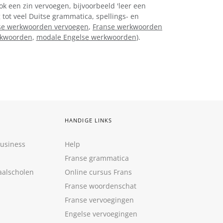
ok een zin vervoegen, bijvoorbeeld 'leer een
 tot veel Duitse grammatica, spellings- en
e werkwoorden vervoegen
,
Franse werkwoorden
rkwoorden
,
modale Engelse werkwoorden
).
HANDIGE LINKS
Business
Help
Franse grammatica
aalscholen
Online cursus Frans
Franse woordenschat
Franse vervoegingen
Engelse vervoegingen