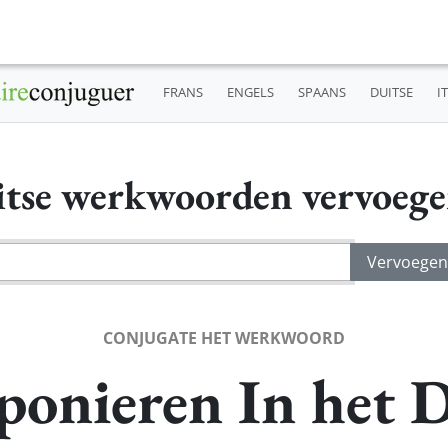
FRANS
ENGELS
SPAANS
DUITSE
I
tse werkwoorden vervoeg
CONJUGATE HET WERKWOORD
ponieren In het D