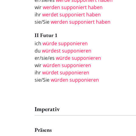
er/sie/es
werde supponiert haben
wir
werden supponiert haben
ihr
werdet supponiert haben
sie/Sie
werden supponiert haben
II Futur 1
ich
würde supponieren
du
würdest supponieren
er/sie/es
würde supponieren
wir
würden supponieren
ihr
würdet supponieren
sie/Sie
würden supponieren
Imperativ
Präsens