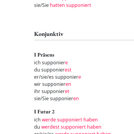
sie/Sie
hatten supponiert
Konjunktiv
I Präsens
ich supponier
e
du supponier
est
er/sie/es supponier
e
wir supponier
en
ihr supponier
et
sie/Sie supponier
en
I Futur 2
ich
werde supponiert haben
du
werdest supponiert haben