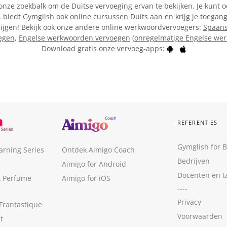
onze zoekbalk om de Duitse vervoeging ervan te bekijken. Je kunt o
 biedt Gymglish ook online cursussen Duits aan en krijg je toegang
rijgen! Bekijk ook onze andere online werkwoordvervoegers:
Spaans
egen
,
Engelse werkwoorden vervoegen
(
onregelmatige Engelse we
Download gratis onze vervoeg-apps:
REFERENTIES
Gymglish for 
arning Series
Ontdek Aimigo Coach
Bedrijven
Aimigo for Android
Docenten en t
t Perfume
Aimigo for iOS
----
Privacy
Frantastique
Voorwaarden
t