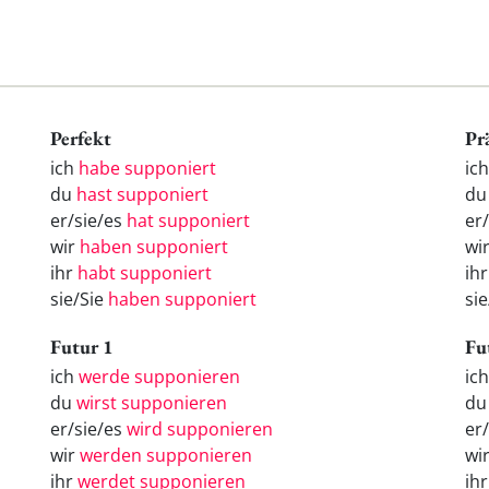
Perfekt
Pr
ich
habe supponiert
ic
du
hast supponiert
du
er/sie/es
hat supponiert
er
wir
haben supponiert
wi
ihr
habt supponiert
ih
sie/Sie
haben supponiert
si
Futur 1
Fu
ich
werde supponieren
ic
du
wirst supponieren
d
er/sie/es
wird supponieren
er
wir
werden supponieren
wi
ihr
werdet supponieren
ih