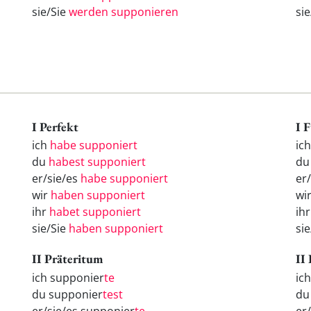
sie/Sie
werden supponieren
si
I Perfekt
I 
ich
habe supponiert
ic
du
habest supponiert
d
er/sie/es
habe supponiert
er
wir
haben supponiert
wi
ihr
habet supponiert
ih
sie/Sie
haben supponiert
si
II Präteritum
II
ich supponier
te
ic
du supponier
test
d