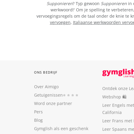
Supponieren
? Typ gewoon
Supponieren
in 
werkwoord!' Om je spelling te verbeteren,
vervoegingsregels om de taal onder de knie te k
vervoegen
,
Italiaanse werkwoorden vervo
ONS BEDRIJF
Over Aimigo
Ontdek onze Le
Getuigenissen
⭐️ ⭐️ ⭐️ ⭐️
Webshop 🛍
Word onze partner
Leer Engels me
Pers
California
Blog
Leer Frans met 
Gymglish als een geschenk
Leer Spaans me