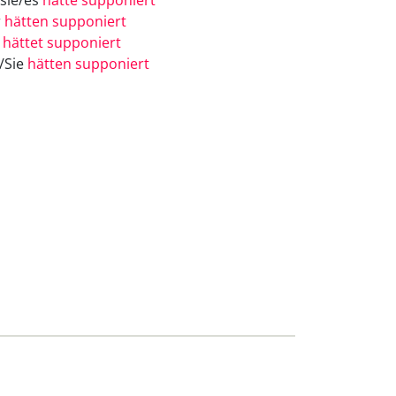
/sie/es
hätte supponiert
r
hätten supponiert
r
hättet supponiert
e/Sie
hätten supponiert