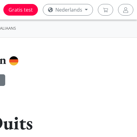
Gratis test
Nederlands
TALIAANS
en
uits