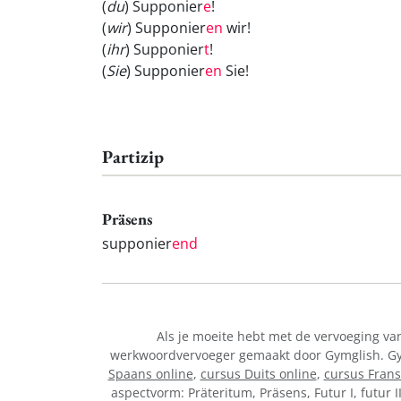
(
du
) Supponier
e
!
(
wir
) Supponier
en
wir!
(
ihr
) Supponier
t
!
(
Sie
) Supponier
en
Sie!
Partizip
Präsens
supponier
end
Als je moeite hebt met de vervoeging v
werkwoordvervoeger gemaakt door Gymglish. Gymg
Spaans online
,
cursus Duits online
,
cursus Frans
aspectvorm: Präteritum, Präsens, Futur I, futur I