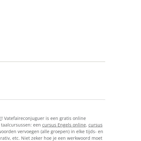
!
! Vatefaireconjuguer is een gratis online
 taalcursussen: een
cursus Engels online
,
cursus
oorden vervoegen (alle groepen) in elke tijds- en
perativ, etc. Niet zeker hoe je een werkwoord moet