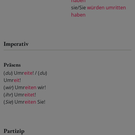
haben
sie/Sie
würden umritten
haben
Imperativ
Präsens
(
du
) Umr
eite
! / (
du
)
Umr
eit
!
(
wir
) Umr
eiten
wir!
(
ihr
) Umr
eitet
!
(
Sie
) Umr
eiten
Sie!
Partizip