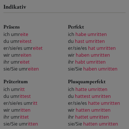
Indikativ
Präsens
Perfekt
ich umr
eite
ich
habe umritten
du umr
eitest
du
hast umritten
er/sie/es umr
eitet
er/sie/es
hat umritten
wir umr
eiten
wir
haben umritten
ihr umr
eitet
ihr
habt umritten
sie/Sie umr
eiten
sie/Sie
haben umritten
Präteritum
Plusquamperfekt
ich umr
itt
ich
hatte umritten
du umr
ittest
du
hattest umritten
er/sie/es umr
itt
er/sie/es
hatte umritten
wir umr
itten
wir
hatten umritten
ihr umr
ittet
ihr
hattet umritten
sie/Sie umr
itten
sie/Sie
hatten umritten