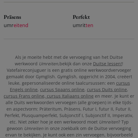
Präsens
Perfekt
umr
eitend
umrit
ten
Als je moeite hebt met de vervoeging van het Duitse
werkwoord
Umreiten
,bekijk dan onze
Duitse lessen!
!
Vatefaireconjuguer is een gratis online werkwoordvervoeger
gemaakt door Gymglish. Gymglish, opgericht in 2004, creëert
leuke, gepersonaliseerde online taalcursussen: een
cursus
Engels online
,
cursus Spaans online
,
cursus Duits online
,
cursus Frans online,
cursus Italiaans online
en meer. Je kunt er
alle Duits werkwoorden vervoegen (alle groepen) in elke tijds-
en aspectvorm: Präteritum, Präsens, Futur I, futur II, Futur II,
Perfekt, Plusquamperfekt, Subjonctif I, Subjonctif II, Imperativ,
etc. Niet zeker hoe je een werkwoord moet
Umreiten
? Typ
gewoon
Umreiten
in onze zoekbalk om de Duitse vervoeging
ervan te bekijken. Je kunt ook een zin vervoegen, bijvoorbeeld