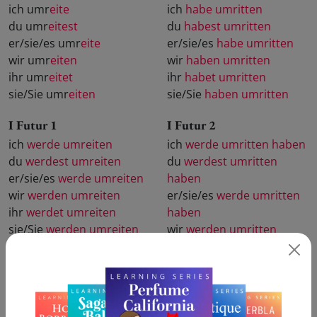
ich umr
eite
ich
habe umritten
du umr
eitest
du
habest umritten
er/sie/es umr
eite
er/sie/es
habe umritten
wir umr
eiten
wir
haben umritten
ihr umr
eitet
ihr
habet umritten
sie/Sie umr
eiten
sie/Sie
haben umritten
I Futur 1
I Futur 2
ich
werde umreiten
ich
werde umritten haben
du
werdest umreiten
du
werdest umritten
er/sie/es
werde umreiten
haben
wir
werden umreiten
er/sie/es
werde umritten
ihr
werdet umreiten
haben
sie/Sie
werden umreiten
wir
werden umritten
haben
ihr
werdet umritten
haben
sie/Sie
werden umritten
haben