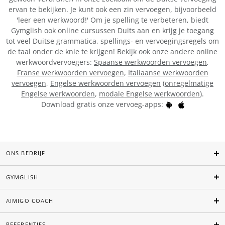
ervan te bekijken. Je kunt ook een zin vervoegen, bijvoorbeeld
'leer een werkwoord!' Om je spelling te verbeteren, biedt
Gymglish ook online cursussen Duits aan en krijg je toegang
tot veel Duitse grammatica, spellings- en vervoegingsregels om
de taal onder de knie te krijgen! Bekijk ook onze andere online
werkwoordvervoegers:
Spaanse werkwoorden vervoegen
,
Franse werkwoorden vervoegen
,
Italiaanse werkwoorden
vervoegen
,
Engelse werkwoorden vervoegen
(
onregelmatige
Engelse werkwoorden
,
modale Engelse werkwoorden
).
Download gratis onze vervoeg-apps:
ONS BEDRIJF
GYMGLISH
AIMIGO COACH
REFERENTIES