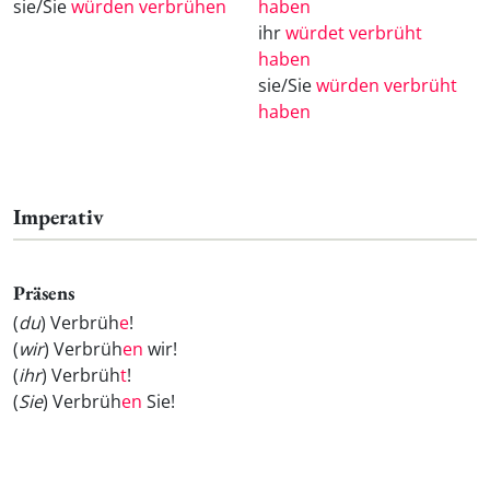
sie/Sie
würden verbrühen
haben
ihr
würdet verbrüht
haben
sie/Sie
würden verbrüht
haben
Imperativ
Präsens
(
du
) Verbrüh
e
!
(
wir
) Verbrüh
en
wir!
(
ihr
) Verbrüh
t
!
(
Sie
) Verbrüh
en
Sie!