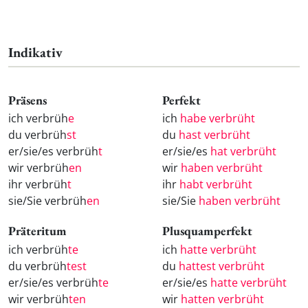
Indikativ
Präsens
Perfekt
ich verbrüh
e
ich
habe verbrüht
du verbrüh
st
du
hast verbrüht
er/sie/es verbrüh
t
er/sie/es
hat verbrüht
wir verbrüh
en
wir
haben verbrüht
ihr verbrüh
t
ihr
habt verbrüht
sie/Sie verbrüh
en
sie/Sie
haben verbrüht
Präteritum
Plusquamperfekt
ich verbrüh
te
ich
hatte verbrüht
du verbrüh
test
du
hattest verbrüht
er/sie/es verbrüh
te
er/sie/es
hatte verbrüht
wir verbrüh
ten
wir
hatten verbrüht