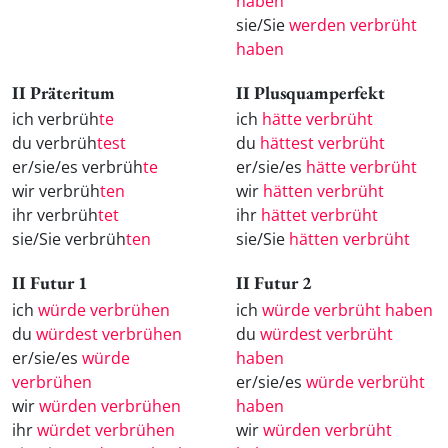
haben
sie/Sie
werden verbrüht
haben
II Präteritum
II Plusquamperfekt
ich verbrüh
te
ich
hätte verbrüht
du verbrüh
test
du
hättest verbrüht
er/sie/es verbrüh
te
er/sie/es
hätte verbrüht
wir verbrüh
ten
wir
hätten verbrüht
ihr verbrüh
tet
ihr
hättet verbrüht
sie/Sie verbrüh
ten
sie/Sie
hätten verbrüht
II Futur 1
II Futur 2
ich
würde verbrühen
ich
würde verbrüht haben
du
würdest verbrühen
du
würdest verbrüht
er/sie/es
würde
haben
verbrühen
er/sie/es
würde verbrüht
wir
würden verbrühen
haben
ihr
würdet verbrühen
wir
würden verbrüht