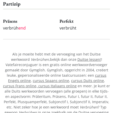
Partizip
Präsens
Perfekt
verbrüh
end
verbrüht
Als je moeite hebt met de vervoeging van het Duitse
werkwoord
Verbrühen
,bekijk dan onze
Duitse lessen!
!
Vatefaireconjuguer is een gratis online werkwoordvervoeger
gemaakt door Gymglish. Gymglish, opgericht in 2004, creëert
leuke, gepersonaliseerde online taalcursussen: een
cursus
Engels online
,
cursus Spaans online
,
cursus Duits online
,
cursus Frans online,
cursus Italiaans online
en meer. Je kunt er
alle Duits werkwoorden vervoegen (alle groepen) in elke tijds-
en aspectvorm: Präteritum, Präsens, Futur I, futur II, Futur II,
Perfekt, Plusquamperfekt, Subjonctif I, Subjonctif II, Imperativ,
etc. Niet zeker hoe je een werkwoord moet
Verbrühen
? Typ
gewoon
Verbrühen
in onze zoekbalk om de Duitse vervoeging