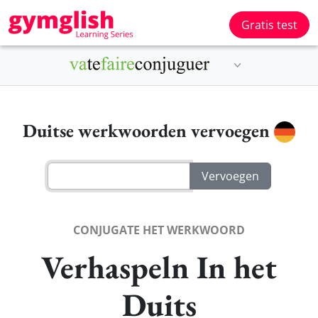
Gratis test
Duitse werkwoorden vervoegen
CONJUGATE HET WERKWOORD
Verhaspeln In het
Duits