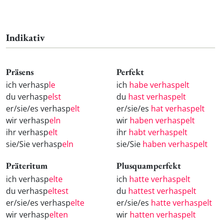
Indikativ
Präsens
Perfekt
ich verhasp
le
ich
habe verhaspelt
du verhasp
elst
du
hast verhaspelt
er/sie/es verhasp
elt
er/sie/es
hat verhaspelt
wir verhasp
eln
wir
haben verhaspelt
ihr verhasp
elt
ihr
habt verhaspelt
sie/Sie verhasp
eln
sie/Sie
haben verhaspelt
Präteritum
Plusquamperfekt
ich verhasp
elte
ich
hatte verhaspelt
du verhasp
eltest
du
hattest verhaspelt
er/sie/es verhasp
elte
er/sie/es
hatte verhaspelt
wir verhasp
elten
wir
hatten verhaspelt