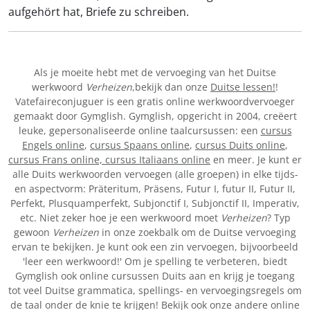
aufgehört hat, Briefe zu schreiben.
Als je moeite hebt met de vervoeging van het Duitse
werkwoord
Verheizen
,bekijk dan onze
Duitse lessen!
!
Vatefaireconjuguer is een gratis online werkwoordvervoeger
gemaakt door Gymglish. Gymglish, opgericht in 2004, creëert
leuke, gepersonaliseerde online taalcursussen: een
cursus
Engels online
,
cursus Spaans online
,
cursus Duits online
,
cursus Frans online,
cursus Italiaans online
en meer. Je kunt er
alle Duits werkwoorden vervoegen (alle groepen) in elke tijds-
en aspectvorm: Präteritum, Präsens, Futur I, futur II, Futur II,
Perfekt, Plusquamperfekt, Subjonctif I, Subjonctif II, Imperativ,
etc. Niet zeker hoe je een werkwoord moet
Verheizen
? Typ
gewoon
Verheizen
in onze zoekbalk om de Duitse vervoeging
ervan te bekijken. Je kunt ook een zin vervoegen, bijvoorbeeld
'leer een werkwoord!' Om je spelling te verbeteren, biedt
Gymglish ook online cursussen Duits aan en krijg je toegang
tot veel Duitse grammatica, spellings- en vervoegingsregels om
de taal onder de knie te krijgen! Bekijk ook onze andere online