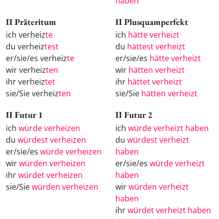
haben
II Präteritum
II Plusquamperfekt
ich verheiz
te
ich
hätte verheizt
du verheiz
test
du
hättest verheizt
er/sie/es verheiz
te
er/sie/es
hätte verheizt
wir verheiz
ten
wir
hätten verheizt
ihr verheiz
tet
ihr
hättet verheizt
sie/Sie verheiz
ten
sie/Sie
hätten verheizt
II Futur 1
II Futur 2
ich
würde verheizen
ich
würde verheizt haben
du
würdest verheizen
du
würdest verheizt
er/sie/es
würde verheizen
haben
wir
würden verheizen
er/sie/es
würde verheizt
ihr
würdet verheizen
haben
sie/Sie
würden verheizen
wir
würden verheizt
haben
ihr
würdet verheizt haben