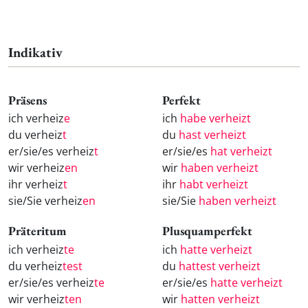
Indikativ
Präsens
Perfekt
ich verheiz
e
ich
habe verheizt
du verheiz
t
du
hast verheizt
er/sie/es verheiz
t
er/sie/es
hat verheizt
wir verheiz
en
wir
haben verheizt
ihr verheiz
t
ihr
habt verheizt
sie/Sie verheiz
en
sie/Sie
haben verheizt
Präteritum
Plusquamperfekt
ich verheiz
te
ich
hatte verheizt
du verheiz
test
du
hattest verheizt
er/sie/es verheiz
te
er/sie/es
hatte verheizt
wir verheiz
ten
wir
hatten verheizt