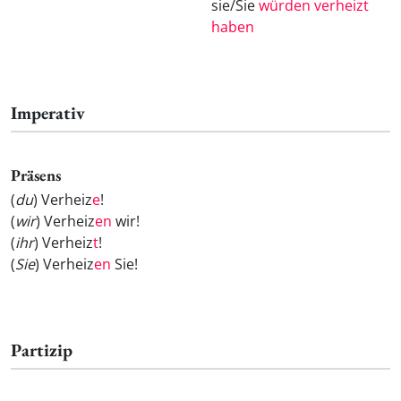
sie/Sie
würden verheizt
haben
Imperativ
Präsens
(
du
) Verheiz
e
!
(
wir
) Verheiz
en
wir!
(
ihr
) Verheiz
t
!
(
Sie
) Verheiz
en
Sie!
Partizip