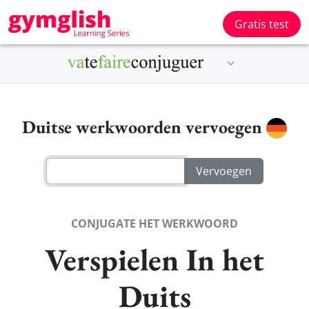
Gratis test
Duitse werkwoorden vervoegen
CONJUGATE HET WERKWOORD
Verspielen In het
Duits