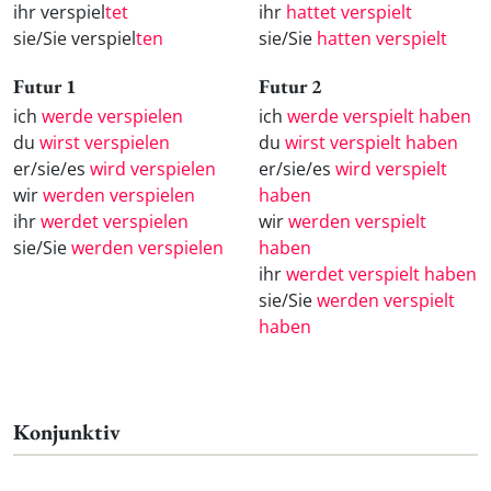
ihr verspiel
tet
ihr
hattet verspielt
sie/Sie verspiel
ten
sie/Sie
hatten verspielt
Futur 1
Futur 2
ich
werde verspielen
ich
werde verspielt haben
du
wirst verspielen
du
wirst verspielt haben
er/sie/es
wird verspielen
er/sie/es
wird verspielt
wir
werden verspielen
haben
ihr
werdet verspielen
wir
werden verspielt
sie/Sie
werden verspielen
haben
ihr
werdet verspielt haben
sie/Sie
werden verspielt
haben
Konjunktiv