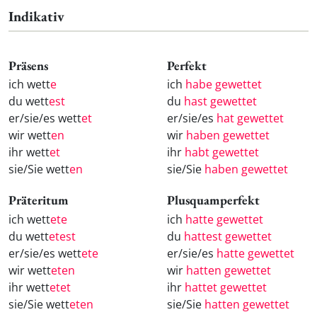
Indikativ
Präsens
Perfekt
ich wett
e
ich
habe gewettet
du wett
est
du
hast gewettet
er/sie/es wett
et
er/sie/es
hat gewettet
wir wett
en
wir
haben gewettet
ihr wett
et
ihr
habt gewettet
sie/Sie wett
en
sie/Sie
haben gewettet
Präteritum
Plusquamperfekt
ich wett
ete
ich
hatte gewettet
du wett
etest
du
hattest gewettet
er/sie/es wett
ete
er/sie/es
hatte gewettet
wir wett
eten
wir
hatten gewettet
ihr wett
etet
ihr
hattet gewettet
sie/Sie wett
eten
sie/Sie
hatten gewettet