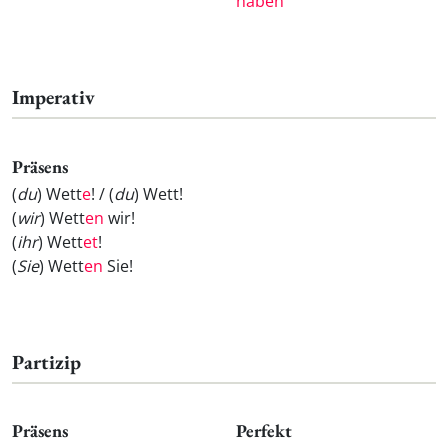
haben
Imperativ
Präsens
(
du
) Wett
e
! / (
du
) Wett
!
(
wir
) Wett
en
wir!
(
ihr
) Wett
et
!
(
Sie
) Wett
en
Sie!
Partizip
Präsens
Perfekt