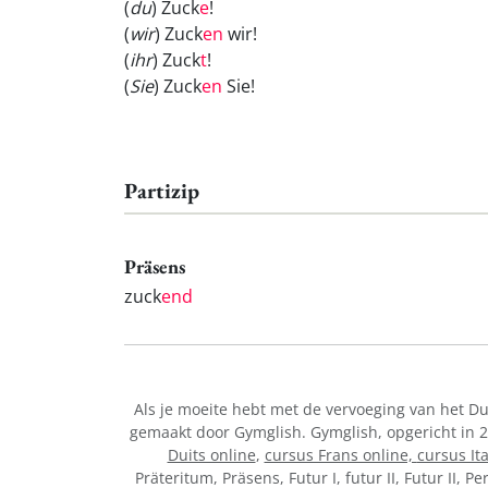
(
du
) Zuck
e
!
(
wir
) Zuck
en
wir!
(
ihr
) Zuck
t
!
(
Sie
) Zuck
en
Sie!
Partizip
Präsens
zuck
end
Als je moeite hebt met de vervoeging van het 
gemaakt door Gymglish. Gymglish, opgericht in 2
Duits online
,
cursus Frans online,
cursus It
Präteritum, Präsens, Futur I, futur II, Futur II, 