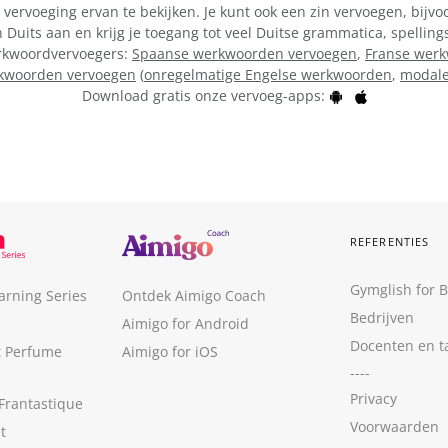
vervoeging ervan te bekijken. Je kunt ook een zin vervoegen, bijvo
Duits aan en krijg je toegang tot veel Duitse grammatica, spellin
werkwoordvervoegers:
Spaanse werkwoorden vervoegen
,
Franse wer
kwoorden vervoegen
(
onregelmatige Engelse werkwoorden
,
modale
Download gratis onze vervoeg-apps:
REFERENTIES
Gymglish for 
arning Series
Ontdek Aimigo Coach
Bedrijven
Aimigo for Android
Docenten en t
t Perfume
Aimigo for iOS
----
Privacy
Frantastique
Voorwaarden
t