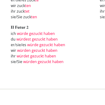
er/sie/es zuck
te
er
wir zuck
ten
wi
ihr zuck
tet
ih
sie/Sie zuck
ten
si
II Futur 2
ich
würde gezuckt haben
du
würdest gezuckt haben
er/sie/es
würde gezuckt haben
wir
würden gezuckt haben
ihr
würdet gezuckt haben
sie/Sie
würden gezuckt haben