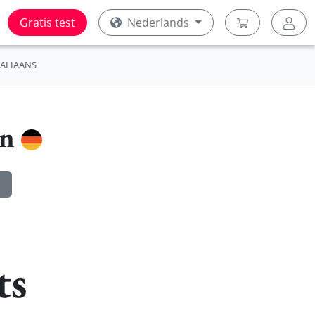
Gratis test
Nederlands
TALIAANS
en
ts