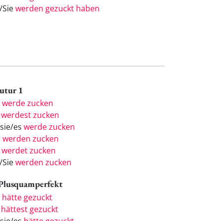
e/Sie
werden gezuckt haben
Futur 1
h
werde zucken
u
werdest zucken
/sie/es
werde zucken
r
werden zucken
r
werdet zucken
e/Sie
werden zucken
 Plusquamperfekt
h
hätte gezuckt
u
hättest gezuckt