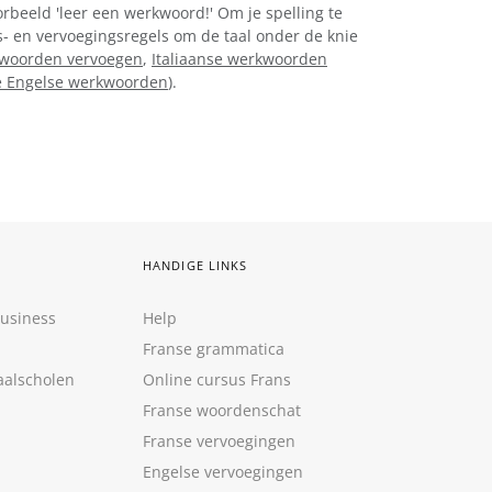
orbeeld 'leer een werkwoord!' Om je spelling te
gs- en vervoegingsregels om de taal onder de knie
kwoorden vervoegen
,
Italiaanse werkwoorden
 Engelse werkwoorden
).
HANDIGE LINKS
Business
Help
Franse grammatica
aalscholen
Online cursus Frans
Franse woordenschat
Franse vervoegingen
Engelse vervoegingen