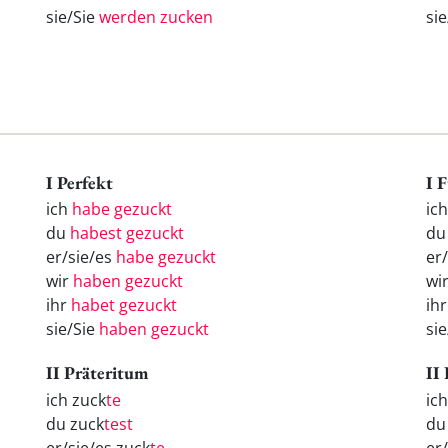
sie/Sie
werden zucken
si
I Perfekt
I 
ich
habe gezuckt
ic
du
habest gezuckt
d
er/sie/es
habe gezuckt
er
wir
haben gezuckt
wi
ihr
habet gezuckt
ih
sie/Sie
haben gezuckt
si
II Präteritum
II
ich zuck
te
ic
du zuck
test
d