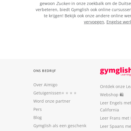
gewoon
Zucken
in onze zoekbalk om de Duitse 
verbeteren, biedt Gymglish ook online cursussen 
te krijgen! Bekijk ook onze andere online 
vervoegen
,
Engelse wer
ONS BEDRIJF
Over Aimigo
Ontdek onze Le
Getuigenissen
⭐️ ⭐️ ⭐️ ⭐️
Webshop 🛍
Word onze partner
Leer Engels me
Pers
California
Blog
Leer Frans met 
Gymglish als een geschenk
Leer Spaans me