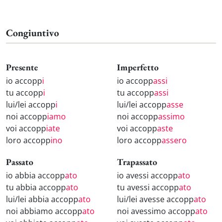
Congiuntivo
Presente
Imperfetto
io accopp
i
io accopp
assi
tu accopp
i
tu accopp
assi
lui/lei accopp
i
lui/lei accopp
asse
noi accopp
iamo
noi accopp
assimo
voi accopp
iate
voi accopp
aste
loro accopp
ino
loro accopp
assero
Passato
Trapassato
io abbia accopp
ato
io avessi accopp
ato
tu abbia accopp
ato
tu avessi accopp
ato
lui/lei abbia accopp
ato
lui/lei avesse accopp
ato
noi abbiamo accopp
ato
noi avessimo accopp
ato