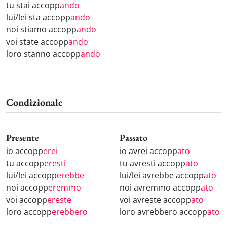
tu stai accopp
ando
lui/lei sta accopp
ando
noi stiamo accopp
ando
voi state accopp
ando
loro stanno accopp
ando
Condizionale
Presente
Passato
io accopp
erei
io avrei accopp
ato
tu accopp
eresti
tu avresti accopp
ato
lui/lei accopp
erebbe
lui/lei avrebbe accopp
ato
noi accopp
eremmo
noi avremmo accopp
ato
voi accopp
ereste
voi avreste accopp
ato
loro accopp
erebbero
loro avrebbero accopp
ato