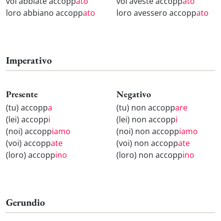
voi abbiate accopp
ato
voi aveste accopp
ato
loro abbiano accopp
ato
loro avessero accopp
ato
Imperativo
Presente
Negativo
(tu) accopp
a
(tu) non accopp
are
(lei) accopp
i
(lei) non accopp
i
(noi) accopp
iamo
(noi) non accopp
iamo
(voi) accopp
ate
(voi) non accopp
ate
(loro) accopp
ino
(loro) non accopp
ino
Gerundio