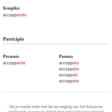
Semplice
accopp
ando
Participio
Presente
Passato
accopp
ante
accopp
ato
accopp
ata
accopp
ati
accopp
ate
Als je moeite hebt met de vervoeging van het Italiaanse
werkwoord
Accoppare
, bekijk dan onze
Italiaanse lessen!
!